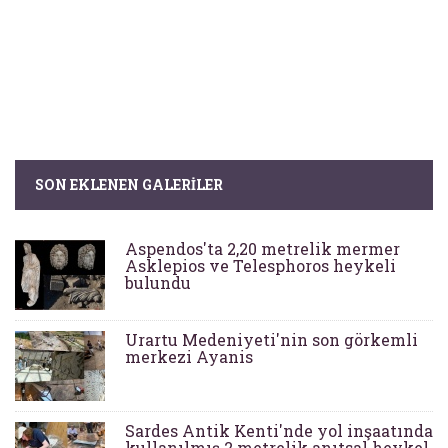
SON EKLENEN GALERILER
Aspendos'ta 2,20 metrelik mermer
Asklepios ve Telesphoros heykeli
bulundu
Urartu Medeniyeti'nin son görkemli
merkezi Ayanis
Sardes Antik Kenti'nde yol inşaatında
kullanılmış 2 metrelik anıtsal heykel