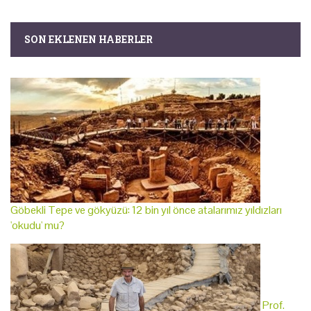
SON EKLENEN HABERLER
Göbekli Tepe ve gökyüzü: 12 bin yıl önce atalarımız yıldızları
'okudu' mu?
Prof.