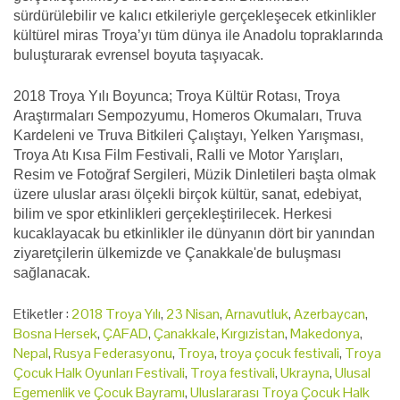
sürdürülebilir ve kalıcı etkileriyle gerçekleşecek etkinlikler
kültürel miras Troya’yı tüm dünya ile Anadolu topraklarında
buluşturarak evrensel boyuta taşıyacak.
2018 Troya Yılı Boyunca; Troya Kültür Rotası, Troya
Araştırmaları Sempozyumu, Homeros Okumaları, Truva
Kardeleni ve Truva Bitkileri Çalıştayı, Yelken Yarışması,
Troya Atı Kısa Film Festivali, Ralli ve Motor Yarışları,
Resim ve Fotoğraf Sergileri, Müzik Dinletileri başta olmak
üzere uluslar arası ölçekli birçok kültür, sanat, edebiyat,
bilim ve spor etkinlikleri gerçekleştirilecek. Herkesi
kucaklayacak bu etkinlikler ile dünyanın dört bir yanından
ziyaretçilerin ülkemizde ve Çanakkale'de buluşması
sağlanacak.
Etiketler :
2018 Troya Yılı
,
23 Nisan
,
Arnavutluk
,
Azerbaycan
,
Bosna Hersek
,
ÇAFAD
,
Çanakkale
,
Kırgızistan
,
Makedonya
,
Nepal
,
Rusya Federasyonu
,
Troya
,
troya çocuk festivali
,
Troya
Çocuk Halk Oyunları Festivali
,
Troya festivali
,
Ukrayna
,
Ulusal
Egemenlik ve Çocuk Bayramı
,
Uluslararası Troya Çocuk Halk