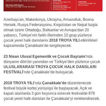
Azerbaycan, Makedonya, Ukrayna, Arnavutluk, Bosna
Hersek, Rusya Federasyonu, Kırgızistan ve Nepal başta
olmak üzere Ortadoğu, Balkanlar ve Avrupa’dan 20
yabancı, Türkiye’nin farklı illerinden 10 grup yüzlerce
çocuk yerel halk danslarını
2018 TROYA YILI
etkinlikleri
kapsamında Çanakkale’de sergileyecek.
23 Nisan Ulusal Egemenlik ve Çocuk Bayramı’
nda
dünyanın dört bir yanından ve Türkiye’den yüzlerce çocuk
ULUSLARARASI TROYA ÇOCUK HALK DANSLARI
FESTİVALİ
’nde Çanakkale’de buluşacak.
2018 TROYA YILI
’nda
Çanakkale’de
düzenlenecek
festival büyük kortej yürüyüşü ile başlayacak. Açık ve
kapalı alanlarda 3 gün boyunca sürecek festivalde 878
çocuk yerel halk dansları ile Çanakkale’yi renklendirecek.