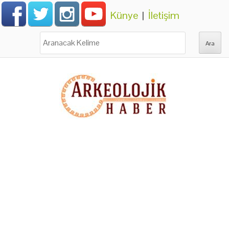
Künye
|
İletişim
Ara: