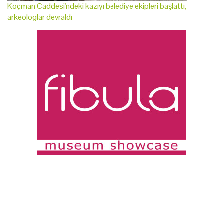
Koçman Caddesi'ndeki kazıyı belediye ekipleri başlattı,
arkeologlar devraldı