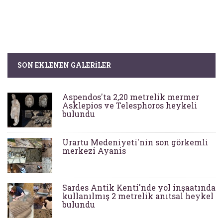
SON EKLENEN GALERILER
Aspendos'ta 2,20 metrelik mermer
Asklepios ve Telesphoros heykeli
bulundu
Urartu Medeniyeti'nin son görkemli
merkezi Ayanis
Sardes Antik Kenti'nde yol inşaatında
kullanılmış 2 metrelik anıtsal heykel
bulundu