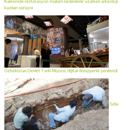
Kalesi'nde restorasyon 'malum nedenlerle' uzarken arkeoloji
kazıları sürüyor
Özbekistan Devlet Tarih Müzesi, dijital dönüşümle yenilendi
Sıtkı