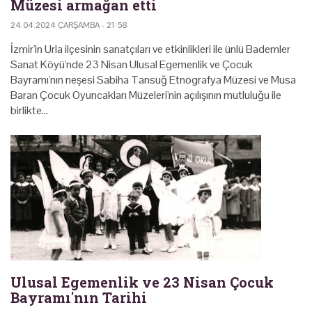
Müzesi armağan etti
24.04.2024 ÇARŞAMBA - 21:58
İzmir'in Urla ilçesinin sanatçıları ve etkinlikleri ile ünlü Bademler
Sanat Köyü'nde 23 Nisan Ulusal Egemenlik ve Çocuk
Bayramı'nın neşesi Sabiha Tansuğ Etnografya Müzesi ve Musa
Baran Çocuk Oyuncakları Müzeleri'nin açılışının mutluluğu ile
birlikte…
Ulusal Egemenlik ve 23 Nisan Çocuk
Bayramı'nın Tarihi