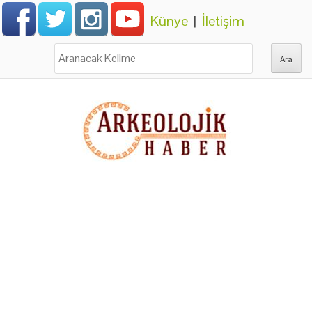
Künye
|
İletişim
Ara: