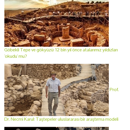
Göbekli Tepe ve gökyüzü: 12 bin yıl önce atalarımız yıldızları
'okudu' mu?
Prof.
Dr. Necmi Karul: Taştepeler uluslararası bir araştırma modeli