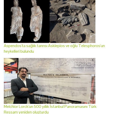
Aspendos'ta sağlık tanrısı Asklepios ve oğlu Telesphoros'un
heykelleri bulundu
Melchior Lorck'un 500 yıllık İstanbul Panoramasını Türk
Ressam yeniden oluşturdu