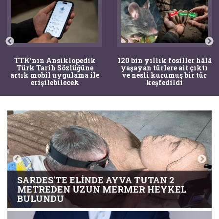
TTK'nın Ansiklopedik
120 bin yıllık fosiller hâlâ
Türk Tarih Sözlüğüne
yaşayan türlere ait çıktı
artık mobil uygulama ile
ve nesli kurumuş bir tür
erişilebilecek
keşfedildi
SARDES'TE ELINDE AYVA TUTAN 2
METREDEN UZUN MERMER HEYKEL
BULUNDU