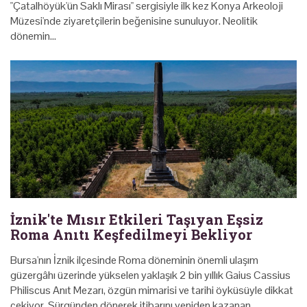
"Çatalhöyük'ün Saklı Mirası" sergisiyle ilk kez Konya Arkeoloji
Müzesi'nde ziyaretçilerin beğenisine sunuluyor. Neolitik
dönemin…
İznik'te Mısır Etkileri Taşıyan Eşsiz
Roma Anıtı Keşfedilmeyi Bekliyor
Bursa'nın İznik ilçesinde Roma döneminin önemli ulaşım
güzergâhı üzerinde yükselen yaklaşık 2 bin yıllık Gaius Cassius
Philiscus Anıt Mezarı, özgün mimarisi ve tarihi öyküsüyle dikkat
çekiyor. Sürgünden dönerek itibarını yeniden kazanan