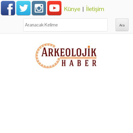
Künye
|
İletişim
Ara: