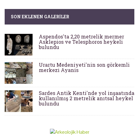
SON EKLENEN GALERILER
Aspendos'ta 2,20 metrelik mermer
Asklepios ve Telesphoros heykeli
bulundu
Urartu Medeniyeti'nin son görkemli
merkezi Ayanis
Sardes Antik Kenti'nde yol inşaatında
kullanılmış 2 metrelik anıtsal heykel
bulundu