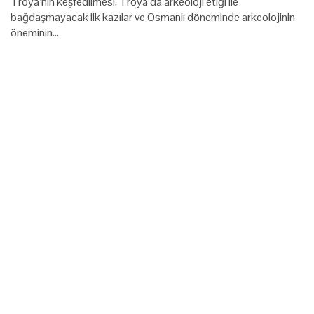
Troya’nın keşfedilmesi, Troya’da arkeoloji etiği ile
bağdaşmayacak ilk kazılar ve Osmanlı döneminde arkeolojinin
öneminin…