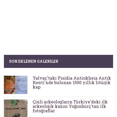
SON EKLENEN GALERILER
Yalvaç'taki Pisidia Antiokheia Antik
Kenti'nde bulunan 1500 yıllık litürjik
kap
Çinli arkeologların Türkiye'deki ilk
arkeolojik kazısı Yoğunburç'tan ilk
fotoğraflar