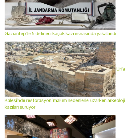
Gaziantep'te 5 defineci kaçak kazı esnasında yakalandı
Urfa
Kalesi'nde restorasyon 'malum nedenlerle' uzarken arkeoloji
kazıları sürüyor