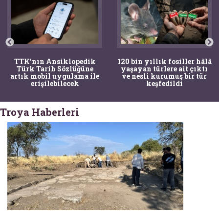
TTK'nın Ansiklopedik
120 bin yıllık fosiller hâlâ
Türk Tarih Sözlüğüne
yaşayan türlere ait çıktı
artık mobil uygulama ile
ve nesli kurumuş bir tür
erişilebilecek
keşfedildi
Troya Haberleri