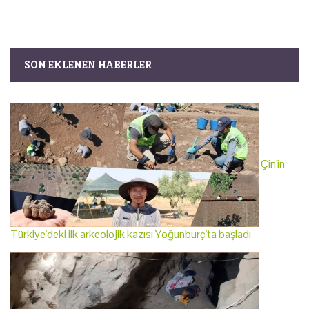
SON EKLENEN HABERLER
Çin'in
Türkiye'deki ilk arkeolojik kazısı Yoğunburç'ta başladı