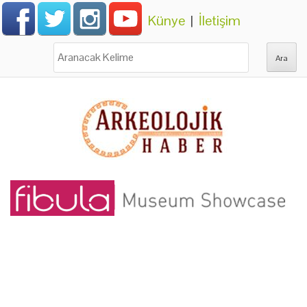
Künye
|
İletişim
Ara: