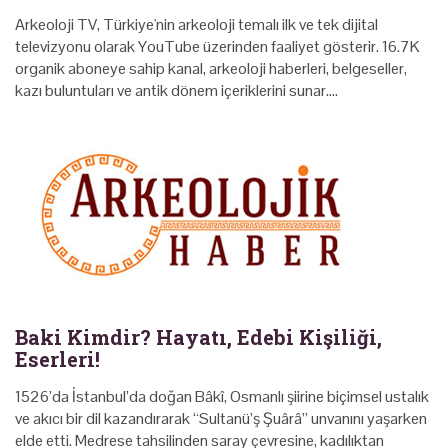
Arkeoloji TV, Türkiye'nin arkeoloji temalı ilk ve tek dijital
televizyonu olarak YouTube üzerinden faaliyet gösterir. 16.7K
organik aboneye sahip kanal, arkeoloji haberleri, belgeseller,
kazı buluntuları ve antik dönem içeriklerini sunar.…
Baki Kimdir? Hayatı, Edebi Kişiliği,
Eserleri!
1526’da İstanbul’da doğan Bâkî, Osmanlı şiirine biçimsel ustalık
ve akıcı bir dil kazandırarak “Sultanü’ş Şuârâ” unvanını yaşarken
elde etti. Medrese tahsilinden saray çevresine, kadılıktan