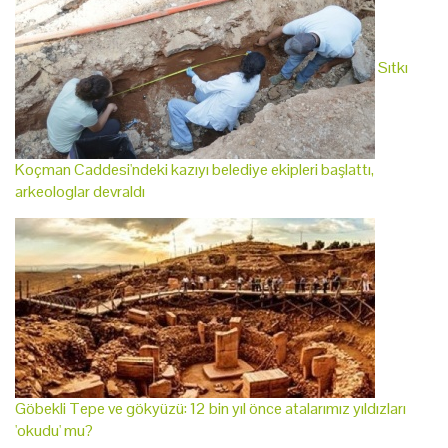
Sıtkı
Koçman Caddesi'ndeki kazıyı belediye ekipleri başlattı,
arkeologlar devraldı
Göbekli Tepe ve gökyüzü: 12 bin yıl önce atalarımız yıldızları
'okudu' mu?