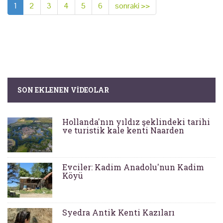
1
2
3
4
5
6
sonraki >>
SON EKLENEN VIDEOLAR
Hollanda'nın yıldız şeklindeki tarihi
ve turistik kale kenti Naarden
Evciler: Kadim Anadolu'nun Kadim
Köyü
Syedra Antik Kenti Kazıları