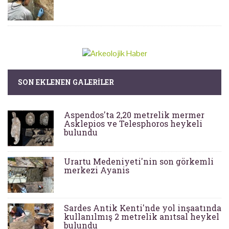
SON EKLENEN GALERILER
Aspendos'ta 2,20 metrelik mermer
Asklepios ve Telesphoros heykeli
bulundu
Urartu Medeniyeti'nin son görkemli
merkezi Ayanis
Sardes Antik Kenti'nde yol inşaatında
kullanılmış 2 metrelik anıtsal heykel
bulundu