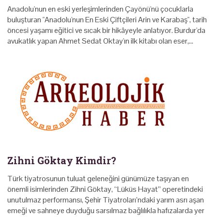
Anadolu'nun en eski yerleşimlerinden Çayönü'nü çocuklarla
buluşturan "Anadolu'nun En Eski Çiftçileri Arin ve Karabaş", tarih
öncesi yaşamı eğitici ve sıcak bir hikâyeyle anlatıyor. Burdur'da
avukatlık yapan Ahmet Sedat Oktay'ın ilk kitabı olan eser,…
Zihni Göktay Kimdir?
Türk tiyatrosunun tuluat geleneğini günümüze taşıyan en
önemli isimlerinden Zihni Göktay, “Lüküs Hayat” operetindeki
unutulmaz performansı, Şehir Tiyatroları’ndaki yarım asrı aşan
emeği ve sahneye duyduğu sarsılmaz bağlılıkla hafızalarda yer