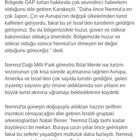
Bölgede GAP turları hakkında çok sevindirici haberlerin
olduğunu dile getiren Karakeçili, "Daha önce Nemrut'a en
çok Japon, Çin ve Avrupa'nın değişik ülkelerinden turist
kafileleri geliyordu, fakat bu yıl İsrail'den turistlerin geldiğini
görüyoruz. Bu da bölgemizdeki huzur, güven ve istikrar
bakımından oldukça önemlidir. Bölgemizde huzur ve
istikrar olduğu sürece Nemrut'un ölmeyen bir değer
olduğunu göreceğiz." dedi.
Nemrut Dağı Milli Park görevlisi Bilal Mente ise turizm
sezonunun çok kısa sürede açılmasına rağmen Avrupa,
Amerika ve İsrail'den çok sayıda turistin geldiğini, gelen
ziyaretçi sayısını göz önüne aldıklarında son yılların en
büyük turist akınına uğramayı beklediklerini kaydetti.
Nemrut'ta güneşin doğuşuyla aldıkları hazzın tarifinin
mümkün olmayacağını dile getiren İsrailli gruptaki
arkeologlardan Natali Beser, "Nemrut Dağı tarihi kadar
büyüleyici bir mekan. Buraya uzun yıllar önce gelmiştim
fakat bu seferki yaşadığım mutluluk daha fazlaydı. Nemrut,