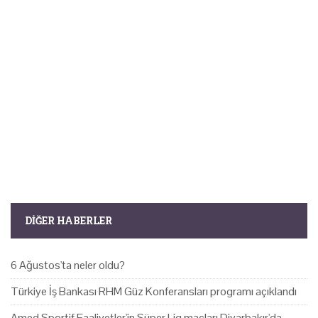
DIĞER HABERLER
6 Ağustos'ta neler oldu?
Türkiye İş Bankası RHM Güz Konferansları programı açıklandı
Amed Sportif Faaliyetler'in Süper Lig maçları Diyarbakır'da