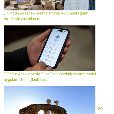
Dr. Metin Sözen'in koruma anlayışı kurumsal eğitim
modeliyle yaşatılacak
TTK'nın Ansiklopedik Türk Tarih Sözlüğüne artık mobil
uygulama ile erişilebilecek
120