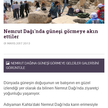
Nemrut Dağı'nda güneşi görmeye akın
ettiler
01 MAYIS 2017 20:13
NEMRUT DAĞINA GÜNEŞI GÖRMEYE GELDILER GALERISINI
GÖRÜNTÜLE
Dünyada güneşin doğuşunun ve batışının en güzel
izlendiği yer olarak da bilinen Nemrut Dağı'nda ziyaretçi
yoğunluğu yaşanıyor.
Adıyaman Kahta'daki Nemrut Dağı'nda karın erimesiyle