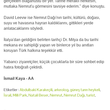
gerçekten olağanüstü bir yer. Tarihe meraklı herkesin,
mutlaka Nemrut'u görmesini tavsiye ederim." diye konuştu.
David Leevw ise Nemrut Dağı'nın tarihi, kültürü, doğası,
suyu ve havasına hayran kaldıklarını, gittikleri yerde
anlatacaklarını söyledi.
İtalya'dan geldiğini belirten tarihçi Dr. Mitya da bu tarihi
mekana ev sahipliği yapan ve binlerce yıl bu anıtları
koruyan Türk halkına teşekkür etti.
Yabancı ziyaretçiler, küçük çocuklarla bir süre sohbet edip
hatıra fotoğrafı çektirdi.
İsmail Kaya - AA
Etiketler :
Abdulbaki Karakeçili
,
arkeolog
,
güneş tanrı heykeli
,
İsrail
,
Milli Park
,
Natali Beser
,
Nemrut
,
Nemrut Dağı
,
turist
,