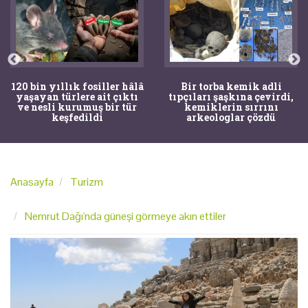
120 bin yıllık fosiller hâlâ
Bir torba kemik adli
yaşayan türlere ait çıktı
tıpçıları şaşkına çevirdi,
ve nesli kurumuş bir tür
kemiklerin sırrını
keşfedildi
arkeologlar çözdü
Anasayfa
Turizm
Nemrut Dağı'nda güneşi görmeye akın ettiler