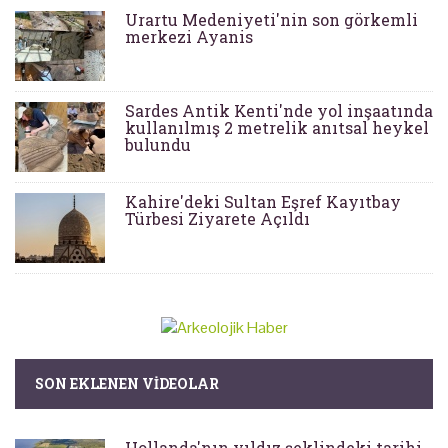
Urartu Medeniyeti'nin son görkemli
merkezi Ayanis
Sardes Antik Kenti'nde yol inşaatında
kullanılmış 2 metrelik anıtsal heykel
bulundu
Kahire'deki Sultan Eşref Kayıtbay
Türbesi Ziyarete Açıldı
SON EKLENEN VIDEOLAR
Hollanda'nın yıldız şeklindeki tarihi