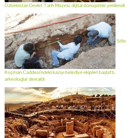
Özbekistan Devlet Tarih Müzesi, dijital dönüşümle yenilendi
Sıtkı
Koçman Caddesi'ndeki kazıyı belediye ekipleri başlattı,
arkeologlar devraldı