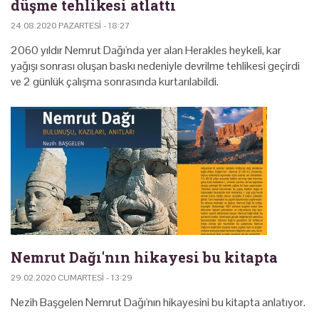
düşme tehlikesi atlattı
24.08.2020 PAZARTESI - 18:27
2060 yıldır Nemrut Dağı'nda yer alan Herakles heykeli, kar
yağışı sonrası oluşan baskı nedeniyle devrilme tehlikesi geçirdi
ve 2 günlük çalışma sonrasında kurtarılabildi.
Nemrut Dağı'nın hikayesi bu kitapta
29.02.2020 CUMARTESI - 13:29
Nezih Başgelen Nemrut Dağı'nın hikayesini bu kitapta anlatıyor.