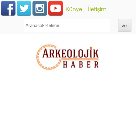
Künye
|
İletişim
Ara: