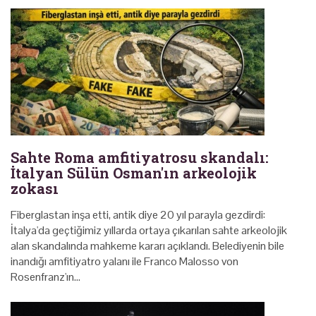
Sahte Roma amfitiyatrosu skandalı:
İtalyan Sülün Osman'ın arkeolojik
zokası
Fiberglastan inşa etti, antik diye 20 yıl parayla gezdirdi:
İtalya'da geçtiğimiz yıllarda ortaya çıkarılan sahte arkeolojik
alan skandalında mahkeme kararı açıklandı. Belediyenin bile
inandığı amfitiyatro yalanı ile Franco Malosso von
Rosenfranz'ın…