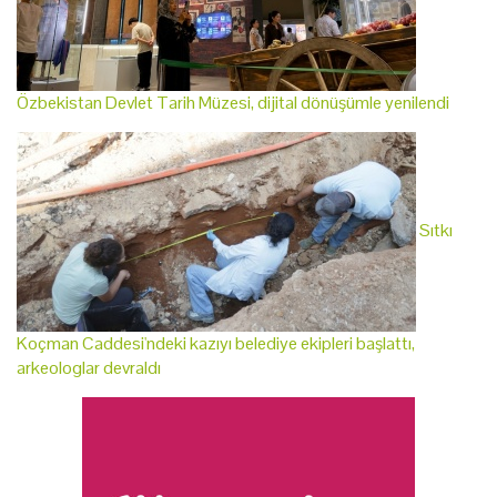
Özbekistan Devlet Tarih Müzesi, dijital dönüşümle yenilendi
Sıtkı
Koçman Caddesi'ndeki kazıyı belediye ekipleri başlattı,
arkeologlar devraldı