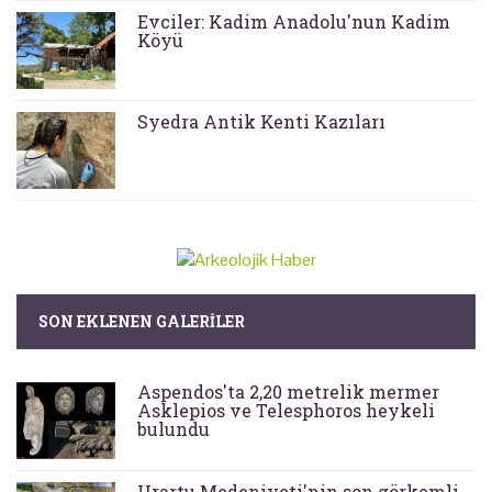
Evciler: Kadim Anadolu'nun Kadim
Köyü
Syedra Antik Kenti Kazıları
SON EKLENEN GALERILER
Aspendos'ta 2,20 metrelik mermer
Asklepios ve Telesphoros heykeli
bulundu
Urartu Medeniyeti'nin son görkemli