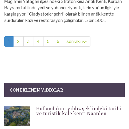
Muğla’nın Yatağan ilçesindeki Stratonikeia Antik Kenti, Kurban
Bayramı tatilinde yerli ve yabancı ziyaretçilerin yoğun ilgisiyle
karşılaşıyor. “Gladyatörler şehri” olarak bilinen antik kentte
sürdürülen kazı ve restorasyon çalışmaları, 3 bin 500…
1
2
3
4
5
6
sonraki >>
SON EKLENEN VIDEOLAR
Hollanda'nın yıldız şeklindeki tarihi
ve turistik kale kenti Naarden