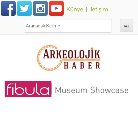
Künye
|
İletişim
Ara: