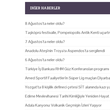
DIĞER HABERLER
8 Ağustos'ta neler oldu?
Taşköprü festivalle, Pompeiopolis Antik Kenti uçurtm
7 Ağustos'ta neler oldu?
Anadolu Ateşi'nin Troya'sı Aspendos'ta sergilendi
6 Ağustos'ta neler oldu?
Türkiye İş Bankası RHM Güz Konferansları programı 
Amed Sportif Faaliyetler'in Süper Lig maçları Diyarb
Yozgat'ta 8 kişilik defineci çetesi SİT alanında kazı 
Edirne Mevlevihanesi Tarihi Kimliğiyle Yeniden Hayat
Adala Kanyonu: Volkanik Geçmişin İzleri Yaşıyor