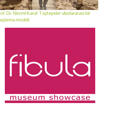
of. Dr. Necmi Karul: Taştepeler uluslararası bir
aştırma modeli