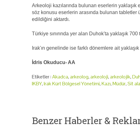
Arkeoloji kazılarında bulunan eserlerin yaklaşık 
söz konusu eserlerin arasında bulunan tabletler 
edildiğini aktardı.
Türkiye sınırında yer alan Duhok'ta yaklaşık 700 ta
Irak'ın genelinde ise farklı dönemlere ait yaklaşık 1
İdris Okuducu- AA
Etiketler :
Akadca
,
arkeolog
,
arkeoloji
,
arkeolojik
,
Du
IKBY
,
Irak Kürt Bölgesel Yönetimi
,
Kazı
,
Müdür
,
Sit al
Benzer Haberler & Rekla