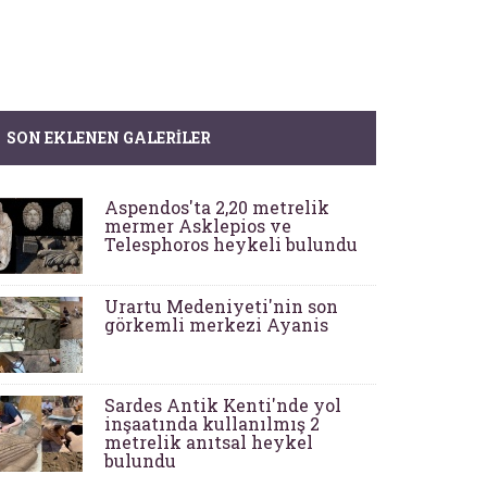
SON EKLENEN GALERILER
Aspendos'ta 2,20 metrelik
mermer Asklepios ve
Telesphoros heykeli bulundu
Urartu Medeniyeti'nin son
görkemli merkezi Ayanis
Sardes Antik Kenti'nde yol
inşaatında kullanılmış 2
metrelik anıtsal heykel
bulundu