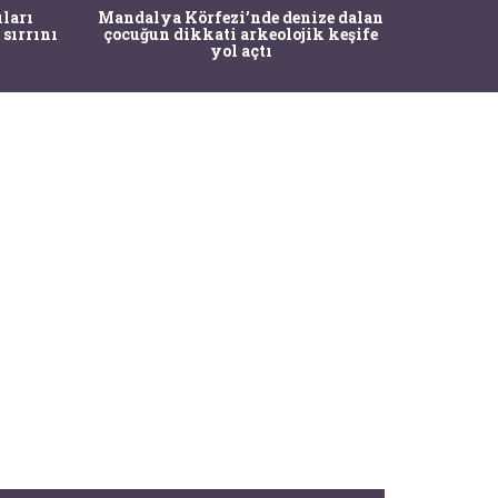
İstanbul
ıları
Mandalya Körfezi’nde denize dalan
Pasapo
 sırrını
çocuğun dikkati arkeolojik keşife
yol açtı