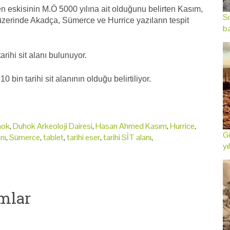
en eskisinin M.Ö 5000 yılına ait olduğunu belirten Kasım,
Sı
üzerinde Akadça, Sümerce ve Hurrice yazıların tespit
ba
rihi sit alanı bulunuyor.
0 bin tarihi sit alanının olduğu belirtiliyor.
hok
,
Duhok Arkeoloji Dairesi
,
Hasan Ahmed Kasım
,
Hurrice
,
Gö
anı
,
Sümerce
,
tablet
,
tarihi eser
,
tarihi SİT alanı
,
yı
mlar