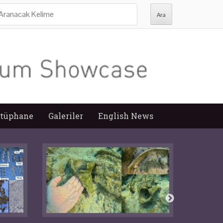
ra:
tüphane
Galeriler
English News