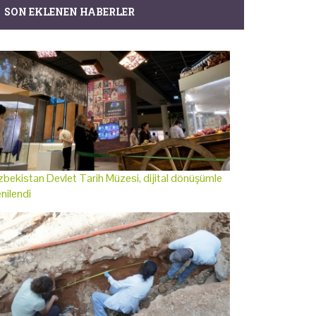
SON EKLENEN HABERLER
bekistan Devlet Tarih Müzesi, dijital dönüşümle
nilendi