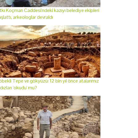
tkı Koçman Caddesi'ndeki kazıyı belediye ekipleri
şlattı, arkeologlar devraldı
bekli Tepe ve gökyüzü: 12 bin yıl önce atalarımız
ldızları 'okudu' mu?