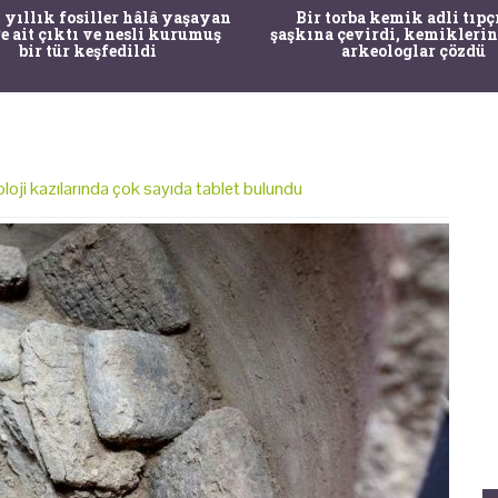
 yıllık fosiller hâlâ yaşayan
Bir torba kemik adli tıpç
re ait çıktı ve nesli kurumuş
şaşkına çevirdi, kemiklerin
bir tür keşfedildi
arkeologlar çözdü
eoloji kazılarında çok sayıda tablet bulundu