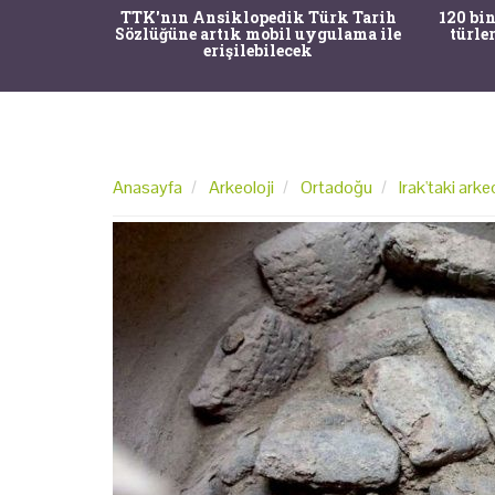
nrısı
TTK'nın Ansiklopedik Türk Tarih
120 bin
horos'un
Sözlüğüne artık mobil uygulama ile
türle
du
erişilebilecek
Anasayfa
Arkeoloji
Ortadoğu
Irak'taki ark