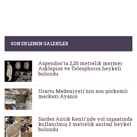
SON EKLENEN GALERILER
Aspendos'ta 2,20 metrelik mermer
Asklepios ve Telesphoros heykeli
bulundu
Urartu Medeniyeti'nin son görkemli
merkezi Ayanis
Sardes Antik Kenti'nde yol inşaatında
kullanılmış 2 metrelik anıtsal heykel
bulundu