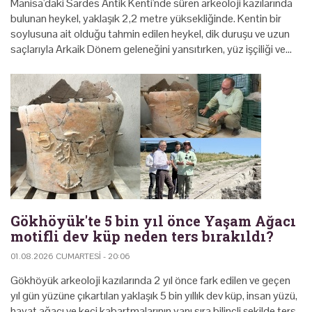
Manisa'daki Sardes Antik Kenti'nde süren arkeoloji kazılarında
bulunan heykel, yaklaşık 2,2 metre yüksekliğinde. Kentin bir
soylusuna ait olduğu tahmin edilen heykel, dik duruşu ve uzun
saçlarıyla Arkaik Dönem geleneğini yansıtırken, yüz işçiliği ve…
Gökhöyük'te 5 bin yıl önce Yaşam Ağacı
motifli dev küp neden ters bırakıldı?
01.08.2026 CUMARTESI - 20:06
Gökhöyük arkeoloji kazılarında 2 yıl önce fark edilen ve geçen
yıl gün yüzüne çıkartılan yaklaşık 5 bin yıllık dev küp, insan yüzü,
hayat ağacı ve keçi kabartmalarının yanı sıra bilinçli şekilde ters