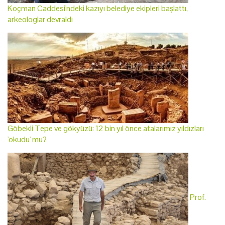
Koçman Caddesi'ndeki kazıyı belediye ekipleri başlattı,
arkeologlar devraldı
Göbekli Tepe ve gökyüzü: 12 bin yıl önce atalarımız yıldızları
'okudu' mu?
Prof.