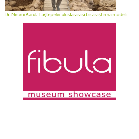
Dr. Necmi Karul: Taştepeler uluslararası bir araştırma modeli