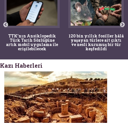
120 bin yıllık fosiller hâlâ
Bir torba kemik adli
yaşayan türlere ait çıktı
tıpçıları şaşkına çevirdi,
ve nesli kurumuş bir tür
kemiklerin sırrını
keşfedildi
arkeologlar çözdü
Kazı Haberleri