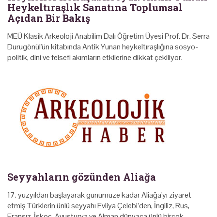
Heykeltıraşlık Sanatına Toplumsal
Açıdan Bir Bakış
MEÜ Klasik Arkeoloji Anabilim Dalı Öğretim Üyesi Prof. Dr. Serra
Durugönül'ün kitabında Antik Yunan heykeltıraşlığına sosyo-
politik, dini ve felsefi akımların etkilerine dikkat çekiliyor.
Seyyahların gözünden Aliağa
17. yüzyıldan başlayarak günümüze kadar Aliağa'yı ziyaret
etmiş Türklerin ünlü seyyahı Evliya Çelebi’den, İngiliz, Rus,
Fransız, İskoç, Avusturya ve Alman dünyaca ünlü birçok