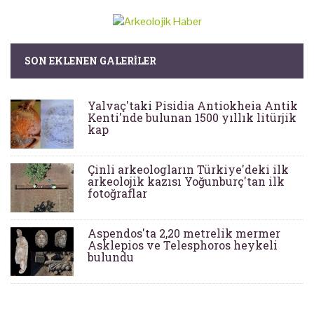
SON EKLENEN GALERILER
Yalvaç'taki Pisidia Antiokheia Antik
Kenti'nde bulunan 1500 yıllık litürjik
kap
Çinli arkeologların Türkiye'deki ilk
arkeolojik kazısı Yoğunburç'tan ilk
fotoğraflar
Aspendos'ta 2,20 metrelik mermer
Asklepios ve Telesphoros heykeli
bulundu