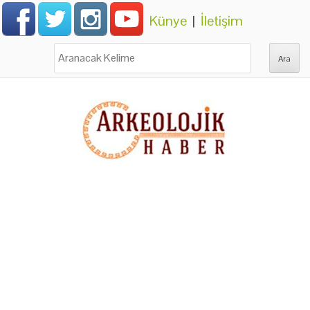
Künye
|
İletişim
Ara: