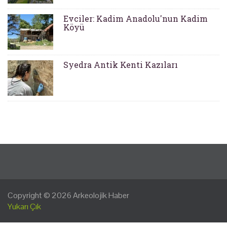
Evciler: Kadim Anadolu'nun Kadim
Köyü
Syedra Antik Kenti Kazıları
Copyright © 2026
Arkeolojik Haber
Yukarı Çık