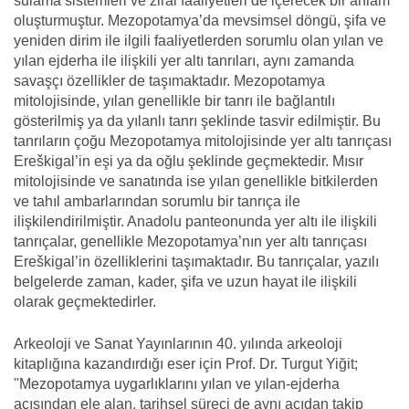
sulama sistemleri ve zirai faaliyetleri de içerecek bir anlam
oluşturmuştur. Mezopotamya’da mevsimsel döngü, şifa ve
yeniden dirim ile ilgili faaliyetlerden sorumlu olan yılan ve
yılan ejderha ile ilişkili yer altı tanrıları, aynı zamanda
savaşçı özellikler de taşımaktadır. Mezopotamya
mitolojisinde, yılan genellikle bir tanrı ile bağlantılı
gösterilmiş ya da yılanlı tanrı şeklinde tasvir edilmiştir. Bu
tanrıların çoğu Mezopotamya mitolojisinde yer altı tanrıçası
Ereškigal’in eşi ya da oğlu şeklinde geçmektedir. Mısır
mitolojisinde ve sanatında ise yılan genellikle bitkilerden
ve tahıl ambarlarından sorumlu bir tanrıça ile
ilişkilendirilmiştir. Anadolu panteonunda yer altı ile ilişkili
tanrıçalar, genellikle Mezopotamya’nın yer altı tanrıçası
Ereškigal’in özelliklerini taşımaktadır. Bu tanrıçalar, yazılı
belgelerde zaman, kader, şifa ve uzun hayat ile ilişkili
olarak geçmektedirler.
Arkeoloji ve Sanat Yayınlarının 40. yılında arkeoloji
kitaplığına kazandırdığı eser için Prof. Dr. Turgut Yiğit;
"Mezopotamya uygarlıklarını yılan ve yılan-ejderha
açısından ele alan, tarihsel süreci de aynı açıdan takip