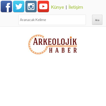
Künye
|
İletişim
Ara: