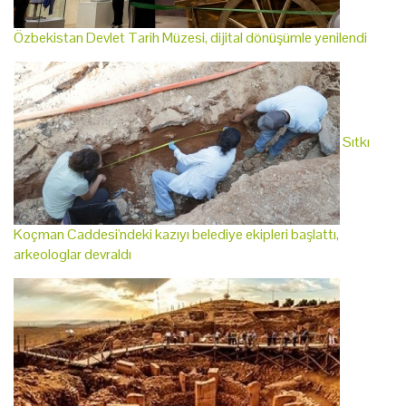
Özbekistan Devlet Tarih Müzesi, dijital dönüşümle yenilendi
Sıtkı
Koçman Caddesi'ndeki kazıyı belediye ekipleri başlattı,
arkeologlar devraldı