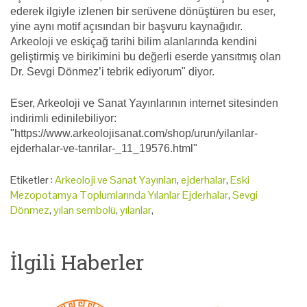
ederek ilgiyle izlenen bir serüvene dönüştüren bu eser,
yine aynı motif açısından bir başvuru kaynağıdır.
Arkeoloji ve eskiçağ tarihi bilim alanlarında kendini
geliştirmiş ve birikimini bu değerli eserde yansıtmış olan
Dr. Sevgi Dönmez’i tebrik ediyorum" diyor.
Eser, Arkeoloji ve Sanat Yayınlarının internet sitesinden
indirimli edinilebiliyor:
"https://www.arkeolojisanat.com/shop/urun/yilanlar-
ejderhalar-ve-tanrilar-_11_19576.html"
Etiketler :
Arkeoloji ve Sanat Yayınları
,
ejderhalar
,
Eski
Mezopotamya Toplumlarında Yılanlar Ejderhalar
,
Sevgi
Dönmez
,
yılan sembolü
,
yılanlar
,
İlgili Haberler