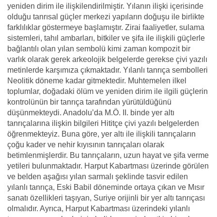
yeniden dirim ile ilişkilendirilmiştir. Yılanın ilişki içerisinde
olduğu tanrısal güçler merkezi yapıların doğuşu ile birlikte
farklılıklar göstermeye başlamıştır. Zirai faaliyetler, sulama
sistemleri, tahıl ambarları, bitkiler ve şifa ile ilişkili güçlerle
bağlantılı olan yılan sembolü kimi zaman kompozit bir
varlık olarak gerek arkeolojik belgelerde gerekse çivi yazılı
metinlerde karşımıza çıkmaktadır. Yılanlı tanrıça sembolleri
Neolitik döneme kadar gitmektedir. Muhtemelen ilkel
toplumlar, doğadaki ölüm ve yeniden dirim ile ilgili güçlerin
kontrolünün bir tanrıça tarafından yürütüldüğünü
düşünmekteydi. Anadolu’da M.Ö. II. binde yer altı
tanrıçalarına ilişkin bilgileri Hititçe çivi yazılı belgelerden
öğrenmekteyiz. Buna göre, yer altı ile ilişkili tanrıçaların
çoğu kader ve nehir kıyısının tanrıçaları olarak
betimlenmişlerdir. Bu tanrıçaların, uzun hayat ve şifa verme
yetileri bulunmaktadır. Harput Kabartması üzerinde görülen
ve belden aşağısı yılan sarmalı şeklinde tasvir edilen
yılanlı tanrıça, Eski Babil döneminde ortaya çıkan ve Mısır
sanatı özellikleri taşıyan, Suriye orijinli bir yer altı tanrıçası
olmalıdır. Ayrıca, Harput Kabartması üzerindeki yılanlı