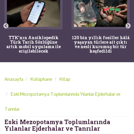
TTK'nın Ansiklopedik
120 bin yıllık fosiller hâlâ
Türk Tarih Sözlüğüne
yaşayan türlere ait çıktı
artık mobil uygulama ile
ve nesli kurumuş bir tür
erişilebilecek
keşfedildi
Anasayfa
Kütüphane
Kitap
Eski Mezopotamya Toplumlarında Yılanlar Ejderhalar ve
Tanrılar
Eski Mezopotamya Toplumlarında
Yılanlar Ejderhalar ve Tanrılar