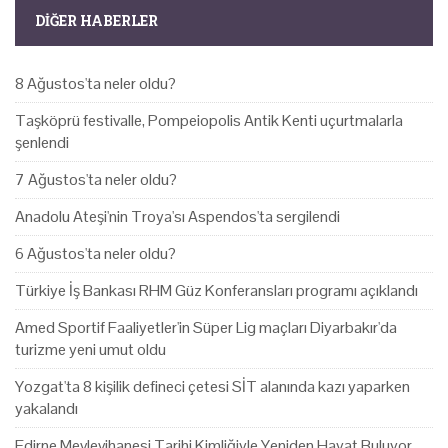
DIĞER HABERLER
8 Ağustos'ta neler oldu?
Taşköprü festivalle, Pompeiopolis Antik Kenti uçurtmalarla
şenlendi
7 Ağustos'ta neler oldu?
Anadolu Ateşi'nin Troya'sı Aspendos'ta sergilendi
6 Ağustos'ta neler oldu?
Türkiye İş Bankası RHM Güz Konferansları programı açıklandı
Amed Sportif Faaliyetler'in Süper Lig maçları Diyarbakır'da
turizme yeni umut oldu
Yozgat'ta 8 kişilik defineci çetesi SİT alanında kazı yaparken
yakalandı
Edirne Mevlevihanesi Tarihi Kimliğiyle Yeniden Hayat Buluyor