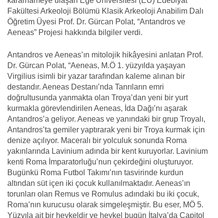
kararnameye ulaşan Ege Üniversitesi (EÜ) Edebiyat
Fakültesi Arkeoloji Bölümü Klasik Arkeoloji Anabilim Dalı
Öğretim Üyesi Prof. Dr. Gürcan Polat, “Antandros ve
Aeneas” Projesi hakkında bilgiler verdi.
Antandros ve Aeneas’ın mitolojik hikâyesini anlatan Prof.
Dr. Gürcan Polat, “Aeneas, M.Ö 1. yüzyılda yaşayan
Virgilius isimli bir yazar tarafından kaleme alınan bir
destandır. Aeneas Destanı’nda Tanrıların emri
doğrultusunda yanmakta olan Troya’dan yeni bir yurt
kurmakla görevlendirilen Aeneas, İda Dağı’nı aşarak
Antandros’a geliyor. Aeneas ve yanındaki bir grup Troyalı,
Antandros’ta gemiler yaptırarak yeni bir Troya kurmak için
denize açılıyor. Maceralı bir yolculuk sonunda Roma
yakınlarında Lavinium adında bir kent kuruyorlar. Lavinium
kenti Roma İmparatorluğu’nun çekirdeğini oluşturuyor.
Bugünkü Roma Futbol Takımı’nın tasvirinde kurdun
altından süt içen iki çocuk kullanılmaktadır. Aeneas’ın
torunları olan Remus ve Romulus adındaki bu iki çocuk,
Roma’nın kurucusu olarak simgeleşmiştir. Bu eser, MÖ 5.
Yüzyıla ait bir heykeldir ve heykel bugün İtalya’da Capitol