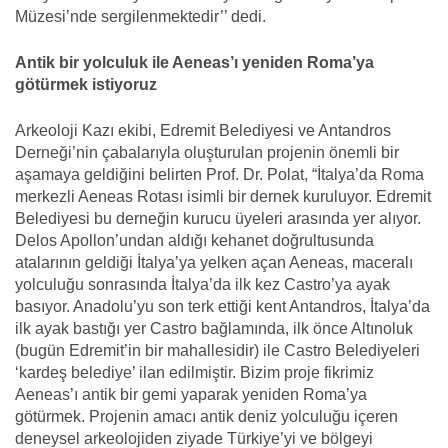
Müzesi’nde sergilenmektedir’’ dedi.
Antik bir yolculuk ile Aeneas’ı yeniden Roma’ya
götürmek istiyoruz
Arkeoloji Kazı ekibi, Edremit Belediyesi ve Antandros
Derneği’nin çabalarıyla oluşturulan projenin önemli bir
aşamaya geldiğini belirten Prof. Dr. Polat, “İtalya’da Roma
merkezli Aeneas Rotası isimli bir dernek kuruluyor. Edremit
Belediyesi bu derneğin kurucu üyeleri arasında yer alıyor.
Delos Apollon’undan aldığı kehanet doğrultusunda
atalarının geldiği İtalya’ya yelken açan Aeneas, maceralı
yolculuğu sonrasında İtalya’da ilk kez Castro’ya ayak
basıyor. Anadolu’yu son terk ettiği kent Antandros, İtalya’da
ilk ayak bastığı yer Castro bağlamında, ilk önce Altınoluk
(bugün Edremit’in bir mahallesidir) ile Castro Belediyeleri
‘kardeş belediye’ ilan edilmiştir. Bizim proje fikrimiz
Aeneas’ı antik bir gemi yaparak yeniden Roma’ya
götürmek. Projenin amacı antik deniz yolculuğu içeren
deneysel arkeolojiden ziyade Türkiye’yi ve bölgeyi