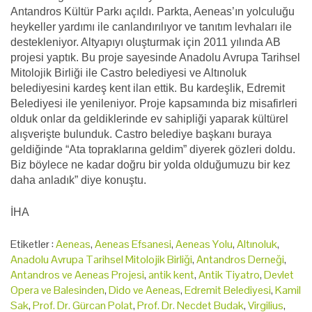
Antandros Kültür Parkı açıldı. Parkta, Aeneas’ın yolculuğu
heykeller yardımı ile canlandırılıyor ve tanıtım levhaları ile
destekleniyor. Altyapıyı oluşturmak için 2011 yılında AB
projesi yaptık. Bu proje sayesinde Anadolu Avrupa Tarihsel
Mitolojik Birliği ile Castro belediyesi ve Altınoluk
belediyesini kardeş kent ilan ettik. Bu kardeşlik, Edremit
Belediyesi ile yenileniyor. Proje kapsamında biz misafirleri
olduk onlar da geldiklerinde ev sahipliği yaparak kültürel
alışverişte bulunduk. Castro belediye başkanı buraya
geldiğinde “Ata topraklarına geldim” diyerek gözleri doldu.
Biz böylece ne kadar doğru bir yolda olduğumuzu bir kez
daha anladık” diye konuştu.
İHA
Etiketler :
Aeneas
,
Aeneas Efsanesi
,
Aeneas Yolu
,
Altınoluk
,
Anadolu Avrupa Tarihsel Mitolojik Birliği
,
Antandros Derneği
,
Antandros ve Aeneas Projesi
,
antik kent
,
Antik Tiyatro
,
Devlet
Opera ve Balesinden
,
Dido ve Aeneas
,
Edremit Belediyesi
,
Kamil
Sak
,
Prof. Dr. Gürcan Polat
,
Prof. Dr. Necdet Budak
,
Virgilius
,