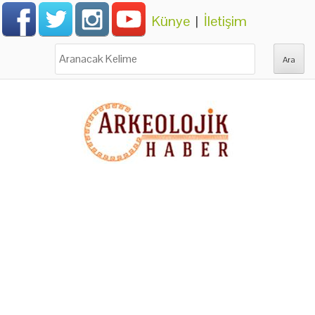
Künye
|
İletişim
Ara: