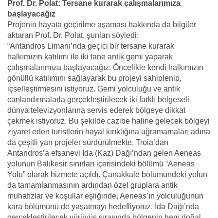
Prof. Dr. Polat: Tersane kurarak çalışmalarımıza
başlayacağız
Projenin hayata geçirilme aşaması hakkında da bilgiler
aktaran Prof. Dr. Polat, şunları söyledi:
“Antandros Limanı’nda geçici bir tersane kurarak
halkımızın katılımı ile iki tane antik gemi yaparak
çalışmalarımıza başlayacağız. Öncelikle kendi halkımızın
gönüllü katılımını sağlayarak bu projeyi sahiplenip,
içselleştirmesini istiyoruz. Gemi yolculuğu ve antik
canlandırmalarla gerçekleştirilecek iki farklı belgeseli
dünya televizyonlarına servis ederek bölgeye dikkat
çekmek istiyoruz. Bu şekilde cazibe haline gelecek bölgeyi
ziyaret eden turistlerin hayal kırıklığına uğramamaları adına
da çeşitli yan projeler sürdürülmekte. Troia’dan
Antandros’a efsanevi İda (Kaz) Dağı’ndan gelen Aeneas
yolunun Balıkesir sınırları içerisindeki bölümü “Aeneas
Yolu” olarak hizmete açıldı. Çanakkale bölümündeki yolun
da tamamlanmasının ardından özel gruplara antik
muhafızlar ve koşullar eşliğinde, Aeneas’ın yolculuğunun
kara bölümünü de yaşatmayı hedefliyoruz. İda Dağı’nda
gerçekleştirilecek yürüyüş sırasında bölgenin hem doğal