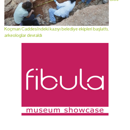
Koçman Caddesi'ndeki kazıyı belediye ekipleri başlattı,
arkeologlar devraldı