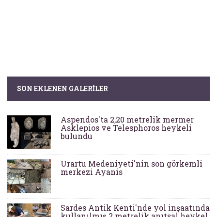
SON EKLENEN GALERILER
Aspendos'ta 2,20 metrelik mermer
Asklepios ve Telesphoros heykeli
bulundu
Urartu Medeniyeti'nin son görkemli
merkezi Ayanis
Sardes Antik Kenti'nde yol inşaatında
kullanılmış 2 metrelik anıtsal heykel