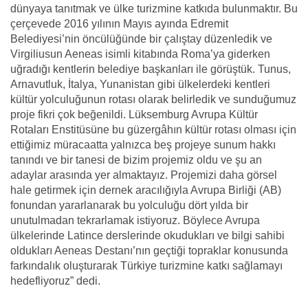
dünyaya tanıtmak ve ülke turizmine katkıda bulunmaktır. Bu
çerçevede 2016 yılının Mayıs ayında Edremit
Belediyesi’nin öncülüğünde bir çalıştay düzenledik ve
Virgiliusun Aeneas isimli kitabında Roma’ya giderken
uğradığı kentlerin belediye başkanları ile görüştük. Tunus,
Arnavutluk, İtalya, Yunanistan gibi ülkelerdeki kentleri
kültür yolculuğunun rotası olarak belirledik ve sunduğumuz
proje fikri çok beğenildi. Lüksemburg Avrupa Kültür
Rotaları Enstitüsüne bu güzergâhın kültür rotası olması için
ettiğimiz müracaatta yalnızca beş projeye sunum hakkı
tanındı ve bir tanesi de bizim projemiz oldu ve şu an
adaylar arasında yer almaktayız. Projemizi daha görsel
hale getirmek için dernek aracılığıyla Avrupa Birliği (AB)
fonundan yararlanarak bu yolculuğu dört yılda bir
unutulmadan tekrarlamak istiyoruz. Böylece Avrupa
ülkelerinde Latince derslerinde okudukları ve bilgi sahibi
oldukları Aeneas Destanı’nın geçtiği topraklar konusunda
farkındalık oluşturarak Türkiye turizmine katkı sağlamayı
hedefliyoruz” dedi.