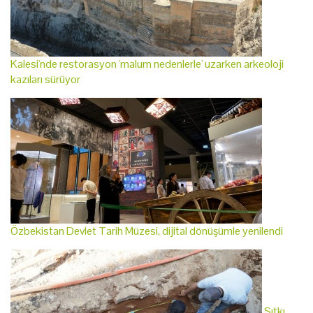
Kalesi'nde restorasyon 'malum nedenlerle' uzarken arkeoloji
kazıları sürüyor
Özbekistan Devlet Tarih Müzesi, dijital dönüşümle yenilendi
Sıtkı