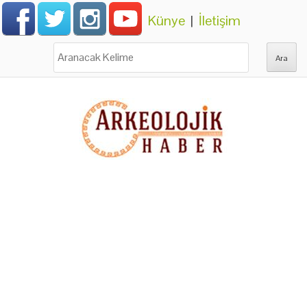
Künye
|
İletişim
Ara: