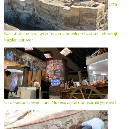
Urfa
Kalesi'nde restorasyon 'malum nedenlerle' uzarken arkeoloji
kazıları sürüyor
Özbekistan Devlet Tarih Müzesi, dijital dönüşümle yenilendi