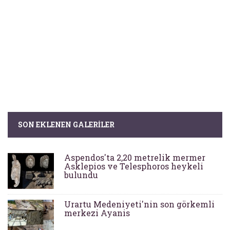
SON EKLENEN GALERILER
Aspendos'ta 2,20 metrelik mermer
Asklepios ve Telesphoros heykeli
bulundu
Urartu Medeniyeti'nin son görkemli
merkezi Ayanis