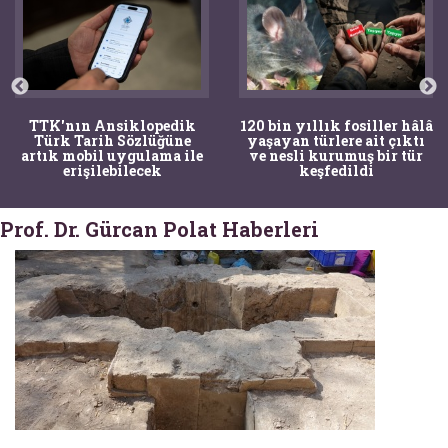
120 bin yıllık fosiller hâlâ
Bir torba kemik adli
yaşayan türlere ait çıktı
tıpçıları şaşkına çevirdi,
ve nesli kurumuş bir tür
kemiklerin sırrını
keşfedildi
arkeologlar çözdü
Prof. Dr. Gürcan Polat Haberleri