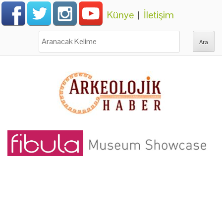
Künye
|
İletişim
Ara: