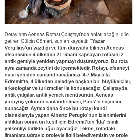
Detayların Aeneas Rotası Çalıştayı'nda anlatılacağını dile
getiren Gülçin Cömert, şunları kaydetti:
"Yazar
Vergilius'un yazdığı ve tüm dünyada bilinen Aeneas
efsanesinin 4 ülkeden 21 limanı kapsayan rotasını 2
antik gemiyle yeniden yapmayı düşünüyoruz. Bu rota
aynı zamanda zeytini de içermektedir. Rotayı, efsaneyi
nasıl yeniden canlandıracağımızı, 4-7 Mayıs'ta
Edremit'te, 4 ülkeden belediye başkanları, büyükelçiler,
arkeologlar ve turizmciler ile konuşacağız. Çalıştayda,
antik çalgılar, antik yemek menüsünün, Aeneas
yürüyüş yolunun canlandırılması, Paris'in seçimini
sunacağız. Ayrıca daha önce bu rotayı kendi
olanaklarıyla yapan Alberto Perugio'nun izlenimlerini
aldıktan sonra ön keşif için Edremit'ten 'İda' isimli
yelkenliyi birlikte uğurlayacağız. Tekne, rotadaki
limanlara uğrayıp projeyle ilgili belediyemizin ve proje