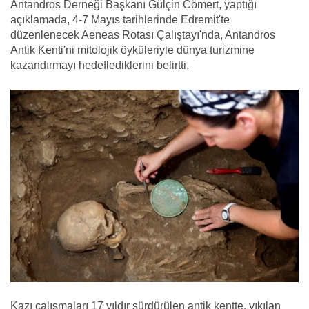
Antandros Derneği Başkanı Gülçin Cömert, yaptığı
açıklamada, 4-7 Mayıs tarihlerinde Edremit'te
düzenlenecek Aeneas Rotası Çalıştayı'nda, Antandros
Antik Kenti'ni mitolojik öyküleriyle dünya turizmine
kazandırmayı hedeflediklerini belirtti.
Kazı çalışmaları 17 yıldır sürdürülen antik kentte, yıkılan