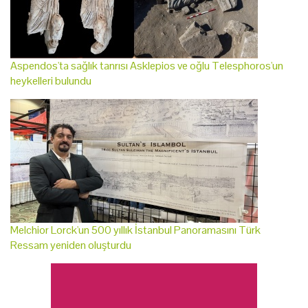
Aspendos'ta sağlık tanrısı Asklepios ve oğlu Telesphoros'un
heykelleri bulundu
Melchior Lorck'un 500 yıllık İstanbul Panoramasını Türk
Ressam yeniden oluşturdu