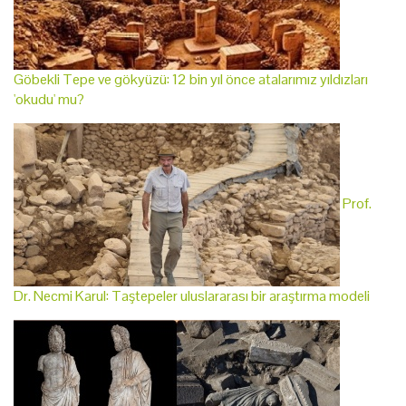
Göbekli Tepe ve gökyüzü: 12 bin yıl önce atalarımız yıldızları
'okudu' mu?
Prof.
Dr. Necmi Karul: Taştepeler uluslararası bir araştırma modeli