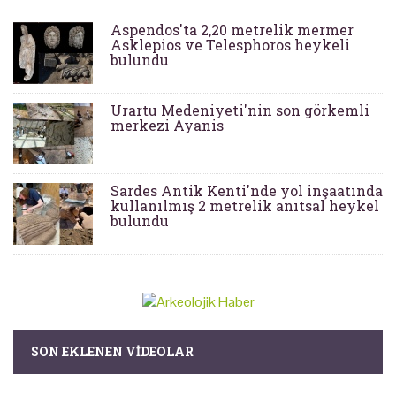
Aspendos'ta 2,20 metrelik mermer
Asklepios ve Telesphoros heykeli
bulundu
Urartu Medeniyeti'nin son görkemli
merkezi Ayanis
Sardes Antik Kenti'nde yol inşaatında
kullanılmış 2 metrelik anıtsal heykel
bulundu
SON EKLENEN VIDEOLAR