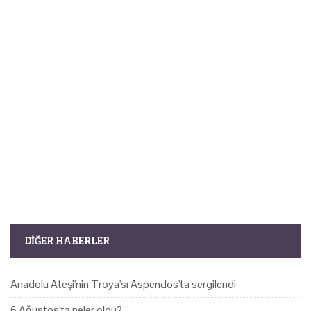
DIĞER HABERLER
Anadolu Ateşi'nin Troya'sı Aspendos'ta sergilendi
6 Ağustos'ta neler oldu?