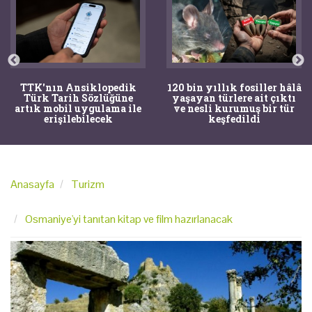
TTK'nın Ansiklopedik
120 bin yıllık fosiller hâlâ
Türk Tarih Sözlüğüne
yaşayan türlere ait çıktı
artık mobil uygulama ile
ve nesli kurumuş bir tür
erişilebilecek
keşfedildi
Anasayfa
Turizm
Osmaniye'yi tanıtan kitap ve film hazırlanacak