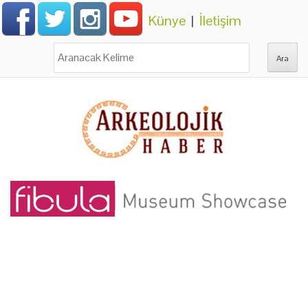
Künye
|
İletişim
Ara: