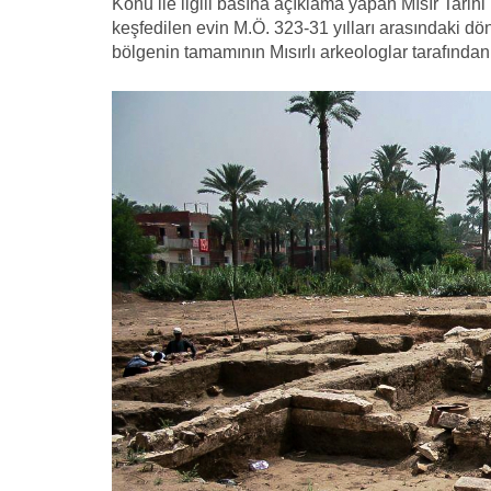
Konu ile ilgili basına açıklama yapan Mısır Tarih
keşfedilen evin M.Ö. 323-31 yılları arasındaki d
bölgenin tamamının Mısırlı arkeologlar tarafından 