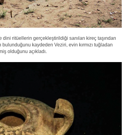
ni ritüellerin gerçekleştirildiği sanılan kireç taşından
n bulunduğunu kaydeden Veziri, evin kırmızı tuğladan
nmiş olduğunu açıkladı.