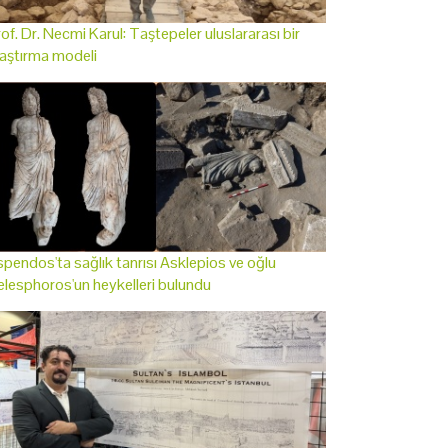
of. Dr. Necmi Karul: Taştepeler uluslararası bir
aştırma modeli
pendos'ta sağlık tanrısı Asklepios ve oğlu
lesphoros'un heykelleri bulundu