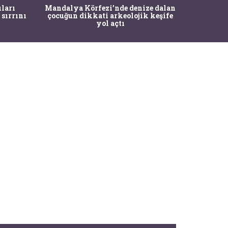
İstanbul
ıları
Mandalya Körfezi’nde denize dalan
Pasapo
 sırrını
çocuğun dikkati arkeolojik keşife
yol açtı