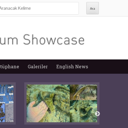
ra:
tüphane
Galeriler
English News