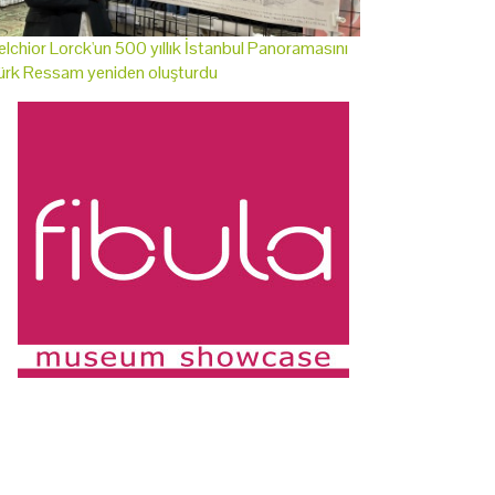
lchior Lorck'un 500 yıllık İstanbul Panoramasını
ürk Ressam yeniden oluşturdu