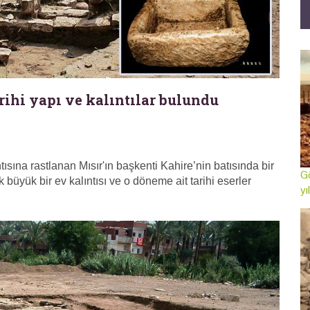
arihi yapı ve kalıntılar bulundu
ısına rastlanan Mısır'ın başkenti Kahire’nin batısında bir
Gö
k büyük bir ev kalıntısı ve o döneme ait tarihi eserler
yı