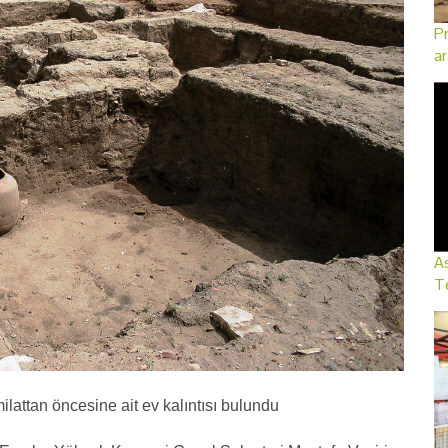
Pr
ar
As
Te
milattan öncesine ait ev kalıntısı bulundu