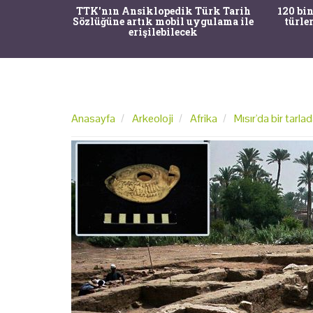
nrısı
TTK'nın Ansiklopedik Türk Tarih
120 bin
horos'un
Sözlüğüne artık mobil uygulama ile
türle
du
erişilebilecek
Anasayfa
Arkeoloji
Afrika
Mısır'da bir tarlad