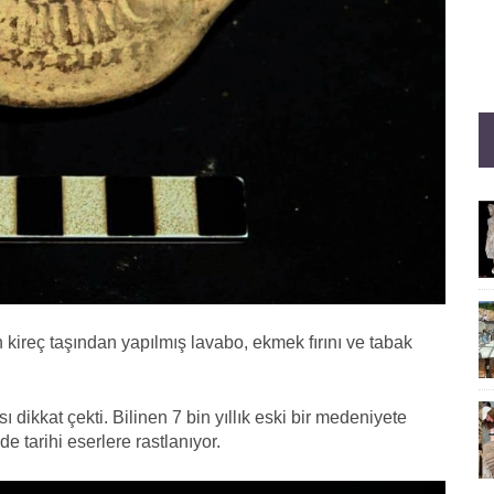
an kireç taşından yapılmış lavabo, ekmek fırını ve tabak
 dikkat çekti. Bilinen 7 bin yıllık eski bir medeniyete
e tarihi eserlere rastlanıyor.