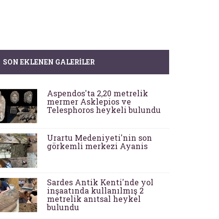
SON EKLENEN GALERILER
Aspendos'ta 2,20 metrelik
mermer Asklepios ve
Telesphoros heykeli bulundu
Urartu Medeniyeti'nin son
görkemli merkezi Ayanis
Sardes Antik Kenti'nde yol
inşaatında kullanılmış 2
metrelik anıtsal heykel
bulundu