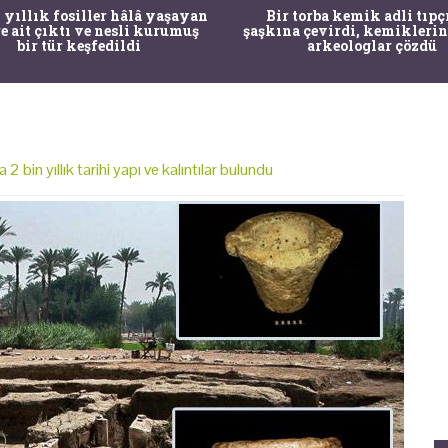
 yıllık fosiller hâlâ yaşayan
Bir torba kemik adli tıpç
re ait çıktı ve nesli kurumuş
şaşkına çevirdi, kemiklerin
bir tür keşfedildi
arkeologlar çözdü
a 2 bin yıllık tarihi yapı ve kalıntılar bulundu