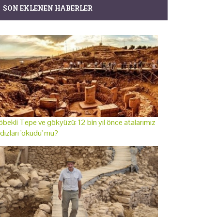
SON EKLENEN HABERLER
bekli Tepe ve gökyüzü: 12 bin yıl önce atalarımız
ldızları 'okudu' mu?