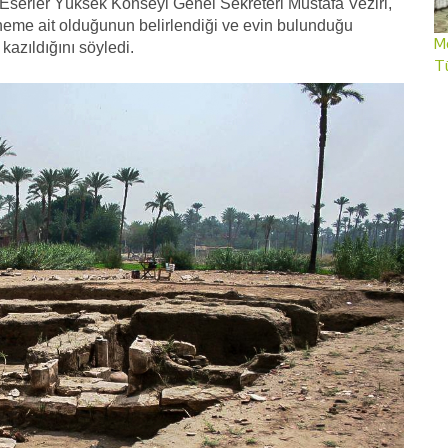
i Eserler Yüksek Konseyi Genel Sekreteri Mustafa Veziri,
öneme ait olduğunun belirlendiği ve evin bulunduğu
Me
kazıldığını söyledi.
T