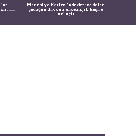
İstanbul
ıları
Mandalya Körfezi’nde denize dalan
Pasapo
 sırrını
çocuğun dikkati arkeolojik keşife
yol açtı