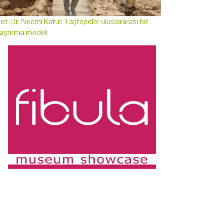
of. Dr. Necmi Karul: Taştepeler uluslararası bir
aştırma modeli