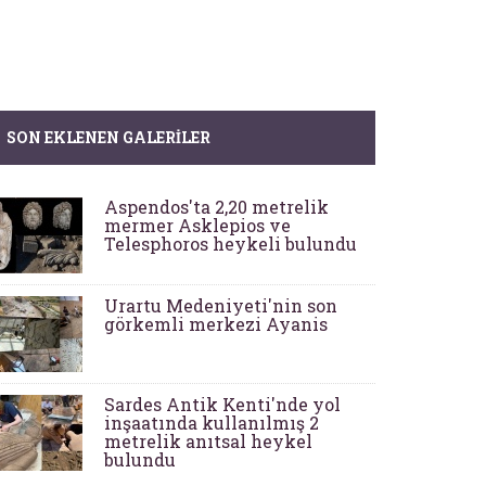
SON EKLENEN GALERILER
Aspendos'ta 2,20 metrelik
mermer Asklepios ve
Telesphoros heykeli bulundu
Urartu Medeniyeti'nin son
görkemli merkezi Ayanis
Sardes Antik Kenti'nde yol
inşaatında kullanılmış 2
metrelik anıtsal heykel
bulundu