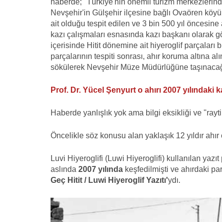
haberde; "Türkiye'nin önemli turizm merkezlerin
Nevşehir'in Gülşehir ilçesine bağlı Ovaören köyün
ait olduğu tespit edilen ve 3 bin 500 yıl öncesin
kazı çalışmaları esnasında kazı başkanı olarak gö
içerisinde Hitit dönemine ait hiyeroglif parçaları
parçalarının tespiti sonrası, ahır koruma altına al
sökülerek Nevşehir Müze Müdürlüğüne taşınacağı ö
Prof. Dr. Yücel Şenyurt o ahırı 2007 yılındaki k
Haberde yanlışlık yok ama bilgi eksikliği ve "raytin
Öncelikle söz konusu alan yaklaşık 12 yıldır ahır
Luvi Hiyeroglifi (Luwi Hiyeroglifi) kullanılan yaz
aslında
2007 yılında
keşfedilmişti ve ahırdaki par
Geç Hitit / Luwi Hiyeroglif Yazıtı'
ydı.