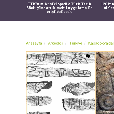
nrısı
TTK'nın Ansiklopedik Türk Tarih
120 bin
horos'un
Sözlüğüne artık mobil uygulama ile
türle
du
erişilebilecek
Anasayfa
Arkeoloji
Türkiye
Kapadokya'da bi