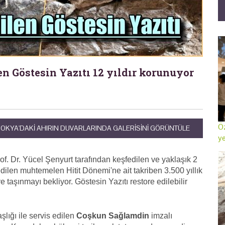
n Göstesin Yazıtı 12 yıldır korunuyor
Öz
PADOKYA'DAKI AHIRIN DUVARLARINDA GALERISINI GÖRÜNTÜLE
ye
f. Dr. Yücel Şenyurt tarafından keşfedilen ve yaklaşık 2
edilen muhtemelen Hitit Dönemi'ne ait takriben 3.500 yıllık
e taşınmayı bekliyor. Göstesin Yazıtı restore edilebilir
aşlığı ile servis edilen
Coşkun Sağlamdin
imzalı