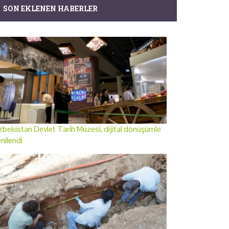
SON EKLENEN HABERLER
bekistan Devlet Tarih Müzesi, dijital dönüşümle
nilendi