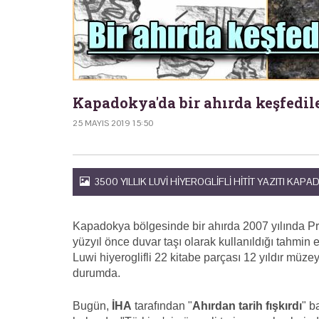
Kapadokya'da bir ahırda keşfedile
25 MAYIS 2019 15:50
3500 YILLIK LUVI HIYEROGLIFLI HITIT YAZITI KA
Kapadokya bölgesinde bir ahırda 2007 yılında Pro
yüzyıl önce duvar taşı olarak kullanıldığı tahmin 
Luwi hiyeroglifli 22 kitabe parçası 12 yıldır müzey
durumda.
Bugün,
İHA
tarafından "
Ahırdan tarih fışkırdı
" b