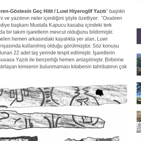
ren-Göstesin Geç Hitit / Luwi Hiyeroglif Yazıtı
" başlıklı
i ve yazıtının neler içerdiğini şöyle özetliyor: "Ovaören
lediye başkanı Mustafa Kapucu kasaba içindeki terk
nda bir takım işaretlerin mevcut olduğunu bildirmiştir.
len hemen arkasındaki kayalıkta yer alan, Luwi
n inşasında kullanılmış olduğu görülmüştür. Söz konusu
unan 22 adet taş yerinde tespit edilmiştir. İşaretlerin
Suvasa Yazıtı ile benzerliği hemen anlaşılmıştır. Birbirine
atırlayan kimsenin bulunmaması kitabenin tahribatının çok