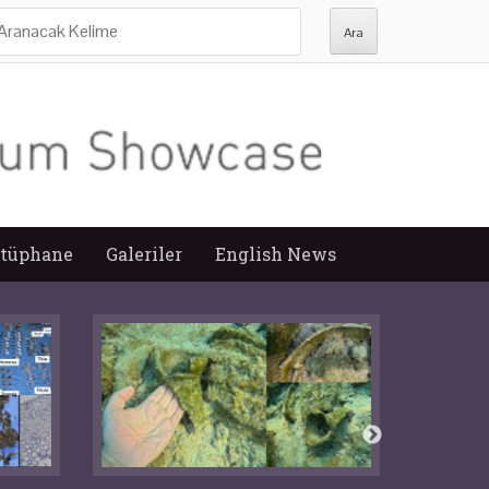
ra:
tüphane
Galeriler
English News