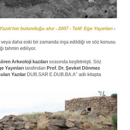
 Yazıtı'nın bulunduğu ahır - 2007 - Telif: Ege Yayınları
-
a veya daha eski bir zamanda inşa edildiği ve söz konusu
ğı tahmin ediliyor.
ören Arkeoloji
kazıları
sırasında keşfetmişti. Söz
ge Yayınları
tarafından
Prof. Dr. Şevket Dönmez
ulan Yazılar
DUB.SAR E.DUB.BA.A" adlı kitapta