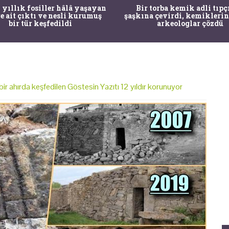
 yıllık fosiller hâlâ yaşayan
Bir torba kemik adli tıpç
re ait çıktı ve nesli kurumuş
şaşkına çevirdi, kemiklerin
bir tür keşfedildi
arkeologlar çözdü
r ahırda keşfedilen Göstesin Yazıtı 12 yıldır korunuyor