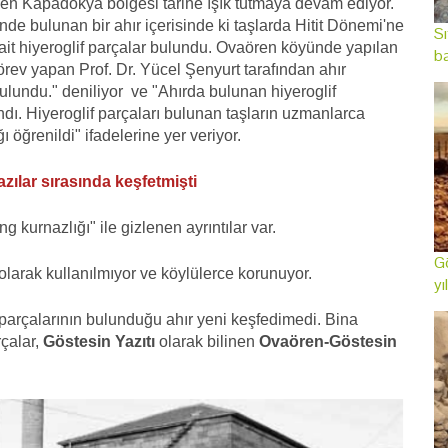
den Kapadokya bölgesi tarihe ışık tutmaya devam ediyor.
de bulunan bir ahır içerisinde ki taşlarda Hitit Dönemi'ne
Sı
e ait hiyeroglif parçalar bulundu. Ovaören köyünde yapılan
ba
rev yapan Prof. Dr. Yücel Şenyurt tarafından ahır
 bulundu." deniliyor ve "Ahırda bulunan hiyeroglif
ındı. Hiyeroglif parçaları bulunan taşların uzmanlarca
ğrenildi" ifadelerine yer veriyor.
azılar sırasında keşfetmişti
g kurnazlığı" ile gizlenen ayrıntılar var.
Gö
 olarak kullanılmıyor ve köylülerce korunuyor.
yı
ıt parçalarının bulunduğu ahır yeni keşfedimedi. Bina
çalar,
Göstesin Yazıtı
olarak bilinen
Ovaören-Göstesin