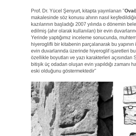
Prof. Dr. Yücel Şenyurt, kitapta yayınlanan "
Ovaö
makalesinde söz konusu ahırın nasıl keşfedildiğin
kazılarının başladığı 2007 yılında o dönemin be
edilmiş (ahır olarak kullanılan) bir evin duvarları
Yerinde yaptığımız inceleme sonucunda, muhteme
hiyeroglifli bir kitabenin parçalanarak bu yapını
evin duvarlarında üzerinde hiyeroglif işaretleri bul
özellikle boyutları ve yazı karakterleri açısından 
bitişik üç odadan oluşan evin yapıldığı zamanı h
eski olduğunu göstermektedir"