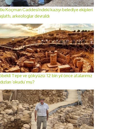
tkı Koçman Caddesi'ndeki kazıyı belediye ekipleri
şlattı, arkeologlar devraldı
bekli Tepe ve gökyüzü: 12 bin yıl önce atalarımız
ldızları 'okudu' mu?