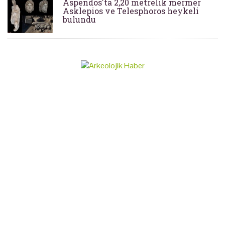
Aspendos'ta 2,20 metrelik mermer
Asklepios ve Telesphoros heykeli
bulundu