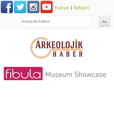
Künye
|
İletişim
Ara: