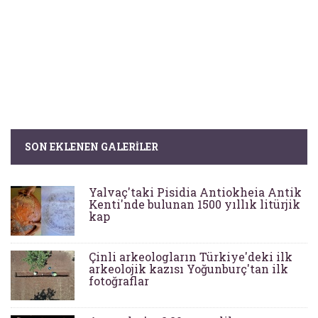
SON EKLENEN GALERILER
Yalvaç'taki Pisidia Antiokheia Antik
Kenti'nde bulunan 1500 yıllık litürjik
kap
Çinli arkeologların Türkiye'deki ilk
arkeolojik kazısı Yoğunburç'tan ilk
fotoğraflar