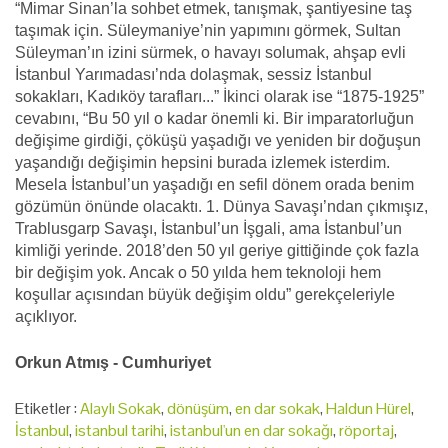
“Mimar Sinan’la sohbet etmek, tanışmak, şantiyesine taş
taşımak için. Süleymaniye’nin yapımını görmek, Sultan
Süleyman’ın izini sürmek, o havayı solumak, ahşap evli
İstanbul Yarımadası’nda dolaşmak, sessiz İstanbul
sokakları, Kadıköy tarafları...” İkinci olarak ise “1875-1925”
cevabını, “Bu 50 yıl o kadar önemli ki. Bir imparatorluğun
değişime girdiği, çöküşü yaşadığı ve yeniden bir doğuşun
yaşandığı değişimin hepsini burada izlemek isterdim.
Mesela İstanbul’un yaşadığı en sefil dönem orada benim
gözümün önünde olacaktı. 1. Dünya Savaşı’ndan çıkmışız,
Trablusgarp Savaşı, İstanbul’un İşgali, ama İstanbul’un
kimliği yerinde. 2018’den 50 yıl geriye gittiğinde çok fazla
bir değişim yok. Ancak o 50 yılda hem teknoloji hem
koşullar açısından büyük değişim oldu” gerekçeleriyle
açıklıyor.
Orkun Atmış - Cumhuriyet
Etiketler :
Alaylı Sokak
,
dönüşüm
,
en dar sokak
,
Haldun Hürel
,
İstanbul
,
istanbul tarihi
,
istanbul'un en dar sokağı
,
röportaj
,