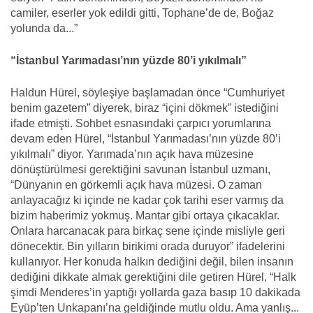
camiler, eserler yok edildi gitti, Tophane’de de, Boğaz
yolunda da...”
“İstanbul Yarımadası’nın yüzde 80’i yıkılmalı”
Haldun Hürel, söyleşiye başlamadan önce “Cumhuriyet
benim gazetem” diyerek, biraz “içini dökmek” istediğini
ifade etmişti. Sohbet esnasındaki çarpıcı yorumlarına
devam eden Hürel, “İstanbul Yarımadası’nın yüzde 80’i
yıkılmalı” diyor. Yarımada’nın açık hava müzesine
dönüştürülmesi gerektiğini savunan İstanbul uzmanı,
“Dünyanın en görkemli açık hava müzesi. O zaman
anlayacağız ki içinde ne kadar çok tarihi eser varmış da
bizim haberimiz yokmuş. Mantar gibi ortaya çıkacaklar.
Onlara harcanacak para birkaç sene içinde misliyle geri
dönecektir. Bin yılların birikimi orada duruyor” ifadelerini
kullanıyor. Her konuda halkın dediğini değil, bilen insanın
dediğini dikkate almak gerektiğini dile getiren Hürel, “Halk
şimdi Menderes’in yaptığı yollarda gaza basıp 10 dakikada
Eyüp’ten Unkapanı’na geldiğinde mutlu oldu. Ama yanlış...