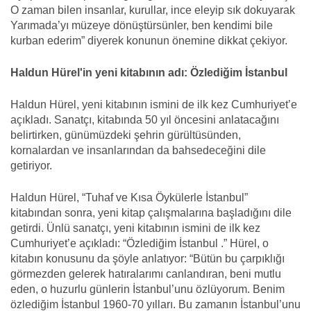
O zaman bilen insanlar, kurullar, ince eleyip sık dokuyarak
Yarımada’yı müzeye dönüştürsünler, ben kendimi bile
kurban ederim” diyerek konunun önemine dikkat çekiyor.
Haldun Hürel'in yeni kitabının adı: Özlediğim İstanbul
Haldun Hürel, yeni kitabının ismini de ilk kez Cumhuriyet’e
açıkladı. Sanatçı, kitabında 50 yıl öncesini anlatacağını
belirtirken, günümüzdeki şehrin gürültüsünden,
kornalardan ve insanlarından da bahsedeceğini dile
getiriyor.
Haldun Hürel, “Tuhaf ve Kısa Öykülerle İstanbul”
kitabından sonra, yeni kitap çalışmalarına başladığını dile
getirdi. Ünlü sanatçı, yeni kitabının ismini de ilk kez
Cumhuriyet’e açıkladı: “Özlediğim İstanbul .” Hürel, o
kitabın konusunu da şöyle anlatıyor: “Bütün bu çarpıklığı
görmezden gelerek hatıralarımı canlandıran, beni mutlu
eden, o huzurlu günlerin İstanbul’unu özlüyorum. Benim
özlediğim İstanbul 1960-70 yılları. Bu zamanın İstanbul’unu