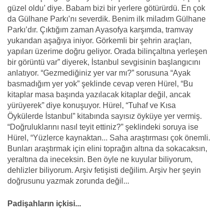
güzel oldu’ diye. Babam bizi bir yerlere götürürdü. En çok
da Gülhane Parkı’nı severdik. Benim ilk miladım Gülhane
Parkı’dır. Çıktığım zaman Ayasofya karşımda, tramvay
yukarıdan aşağıya iniyor. Görkemli bir şehrin araçları,
yapıları üzerime doğru geliyor. Orada bilinçaltına yerleşen
bir görüntü var” diyerek, İstanbul sevgisinin başlangıcını
anlatıyor. “Gezmediğiniz yer var mı?” sorusuna “Ayak
basmadığım yer yok” şeklinde cevap veren Hürel, “Bu
kitaplar masa başında yazılacak kitaplar değil, ancak
yürüyerek” diye konuşuyor. Hürel, “Tuhaf ve Kısa
Öykülerde İstanbul” kitabında sayısız öyküye yer vermiş.
“Doğruluklarını nasıl teyit ettiniz?” şeklindeki soruya ise
Hürel, “Yüzlerce kaynaktan... Saha araştırması çok önemli.
Bunları araştırmak için elini toprağın altına da sokacaksın,
yeraltına da ineceksin. Ben öyle ne kuyular biliyorum,
dehlizler biliyorum. Arşiv fetişisti değilim. Arşiv her şeyin
doğrusunu yazmak zorunda değil...
Padişahların içkisi...