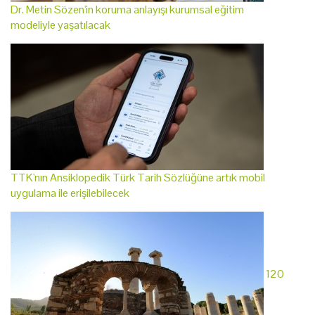
Dr. Metin Sözen'in koruma anlayışı kurumsal eğitim
modeliyle yaşatılacak
TTK'nın Ansiklopedik Türk Tarih Sözlüğüne artık mobil
uygulama ile erişilebilecek
120