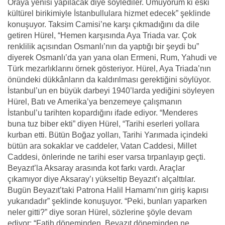
Oraya yenisi yapılacak diye söylediler. Umuyorum ki eski
kültürel birikimiyle İstanbullulara hizmet edecek” şeklinde
konuşuyor. Taksim Camisi’ne karşı çıkmadığını da dile
getiren Hürel, “Hemen karşısında Aya Triada var. Çok
renklilik açısından Osmanlı’nın da yaptığı bir şeydi bu”
diyerek Osmanlı’da yan yana olan Ermeni, Rum, Yahudi ve
Türk mezarlıklarını örnek gösteriyor. Hürel, Aya Triada’nın
önündeki dükkânların da kaldırılması gerektiğini söylüyor.
İstanbul’un en büyük darbeyi 1940’larda yediğini söyleyen
Hürel, Batı ve Amerika’ya benzemeye çalışmanın
İstanbul’u tarihten kopardığını ifade ediyor. “Menderes
buna tuz biber ekti” diyen Hürel, “Tarihi eserleri yollara
kurban etti. Bütün Boğaz yolları, Tarihi Yarımada içindeki
bütün ara sokaklar ve caddeler, Vatan Caddesi, Millet
Caddesi, önlerinde ne tarihi eser varsa tırpanlayıp geçti.
Beyazıt’la Aksaray arasında kot farkı vardı. Araçlar
çıkamıyor diye Aksaray’ı yükseltip Beyazıt’ı alçalttılar.
Bugün Beyazıt’taki Patrona Halil Hamamı’nın giriş kapısı
yukarıdadır” şeklinde konuşuyor. “Peki, bunları yaparken
neler gitti?” diye soran Hürel, sözlerine şöyle devam
ediyor: “Fatih döneminden, Beyazıt döneminden ne