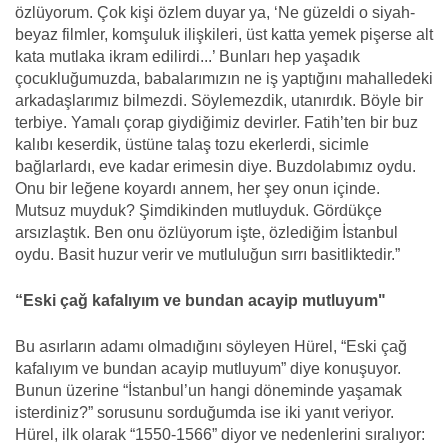
özlüyorum. Çok kişi özlem duyar ya, ‘Ne güzeldi o siyah-
beyaz filmler, komşuluk ilişkileri, üst katta yemek pişerse alt
kata mutlaka ikram edilirdi...’ Bunları hep yaşadık
çocukluğumuzda, babalarımızın ne iş yaptığını mahalledeki
arkadaşlarımız bilmezdi. Söylemezdik, utanırdık. Böyle bir
terbiye. Yamalı çorap giydiğimiz devirler. Fatih’ten bir buz
kalıbı keserdik, üstüne talaş tozu ekerlerdi, sicimle
bağlarlardı, eve kadar erimesin diye. Buzdolabımız oydu.
Onu bir leğene koyardı annem, her şey onun içinde.
Mutsuz muyduk? Şimdikinden mutluyduk. Gördükçe
arsızlaştık. Ben onu özlüyorum işte, özlediğim İstanbul
oydu. Basit huzur verir ve mutluluğun sırrı basitliktedir.”
“Eski çağ kafalıyım ve bundan acayip mutluyum"
Bu asırların adamı olmadığını söyleyen Hürel, “Eski çağ
kafalıyım ve bundan acayip mutluyum” diye konuşuyor.
Bunun üzerine “İstanbul’un hangi döneminde yaşamak
isterdiniz?” sorusunu sorduğumda ise iki yanıt veriyor.
Hürel, ilk olarak “1550-1566” diyor ve nedenlerini sıralıyor: