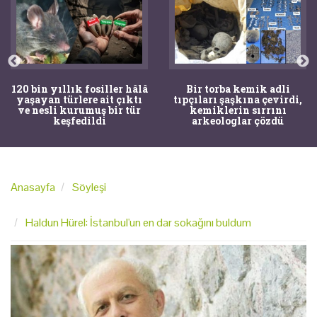
120 bin yıllık fosiller hâlâ
Bir torba kemik adli
yaşayan türlere ait çıktı
tıpçıları şaşkına çevirdi,
ve nesli kurumuş bir tür
kemiklerin sırrını
keşfedildi
arkeologlar çözdü
Anasayfa
Söyleşi
Haldun Hürel: İstanbul'un en dar sokağını buldum