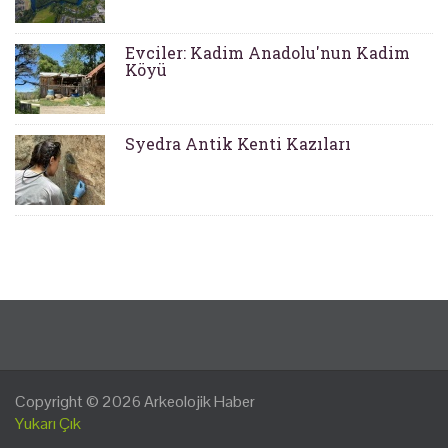
Evciler: Kadim Anadolu'nun Kadim
Köyü
Syedra Antik Kenti Kazıları
Copyright © 2026
Arkeolojik Haber
Yukarı Çık