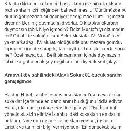
Kitapta dikkatimi çeken bir başka konu ise birçok öyküde
padişahların içki içtiğinden bahsedilmesi... “Günümüzde bu
durum görmezden mi geliniyor” dediğimde Hürel, “İçmezdi
diyorlar. Ben hiç duymadım diyorlar. O kitapları okursan
duymazsın tabii. Niye içmesin? Bekri Mustafa’yı okumadın
mı? Cibali’de sokağın ismi Bekri Mustafa. IV. Murat’ın en
yakın arkadaşı. IV. Murat, öldüğünde onu mezara gömdü,
toprağın içine de şarap fıçıları koydu. O da içki içerdi. Sana
ne? Özel hayat bu... Belli bir camianın içinde duymazsın
tabii. Sorgulanacak şey değil bunlar” diyerek sert çıkıyor.
Arnavutköy sahilindeki Alaylı Sokak 81 buçuk santim
genişliğinde
Haldun Hürel, sohbet esnasında İstanbul’da mevcut olan
sokaklar içerisinde en dar olanını bulduğunu iddia ediyor.
Hürel, iddiasını şu ifadelerle dile getiriyor: “Be İstanbul
yöneticisi, sizin elinize İstanbul’daki sokakların en darını
buldum. Niye onu nişane ile açıklamıyorsun, insanlara
turistik ve tarihi bir bilgi vermiyorsun; ‘En dar sokak bizim