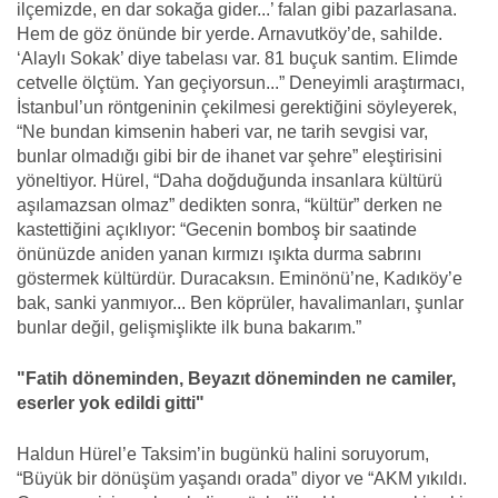
ilçemizde, en dar sokağa gider...’ falan gibi pazarlasana.
Hem de göz önünde bir yerde. Arnavutköy’de, sahilde.
‘Alaylı Sokak’ diye tabelası var. 81 buçuk santim. Elimde
cetvelle ölçtüm. Yan geçiyorsun...” Deneyimli araştırmacı,
İstanbul’un röntgeninin çekilmesi gerektiğini söyleyerek,
“Ne bundan kimsenin haberi var, ne tarih sevgisi var,
bunlar olmadığı gibi bir de ihanet var şehre” eleştirisini
yöneltiyor. Hürel, “Daha doğduğunda insanlara kültürü
aşılamazsan olmaz” dedikten sonra, “kültür” derken ne
kastettiğini açıklıyor: “Gecenin bomboş bir saatinde
önünüzde aniden yanan kırmızı ışıkta durma sabrını
göstermek kültürdür. Duracaksın. Eminönü’ne, Kadıköy’e
bak, sanki yanmıyor... Ben köprüler, havalimanları, şunlar
bunlar değil, gelişmişlikte ilk buna bakarım.”
"Fatih döneminden, Beyazıt döneminden ne camiler,
eserler yok edildi gitti"
Haldun Hürel’e Taksim’in bugünkü halini soruyorum,
“Büyük bir dönüşüm yaşandı orada” diyor ve “AKM yıkıldı.