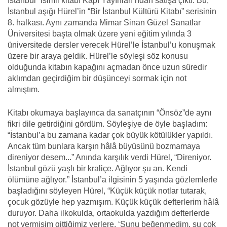
İstanbul” isimli kitabı Kapı Yayınları’ndan satışa çıktı. Bu,
İstanbul aşığı Hürel’in “Bir İstanbul Kültürü Kitabı” serisinin
8. halkası. Aynı zamanda Mimar Sinan Güzel Sanatlar
Üniversitesi başta olmak üzere yeni eğitim yılında 3
üniversitede dersler verecek Hürel’le İstanbul’u konuşmak
üzere bir araya geldik. Hürel’le söyleşi söz konusu
olduğunda kitabın kapağını açmadan önce uzun süredir
aklımdan geçirdiğim bir düşünceyi sormak için not
almıştım.
Kitabı okumaya başlayınca da sanatçının “Önsöz”de aynı
fikri dile getirdiğini gördüm. Söyleşiye de öyle başladım:
“İstanbul’a bu zamana kadar çok büyük kötülükler yapıldı.
Ancak tüm bunlara karşın hâlâ büyüsünü bozmamaya
direniyor desem...” Anında karşılık verdi Hürel, “Direniyor.
İstanbul gözü yaşlı bir kraliçe. Ağlıyor şu an. Kendi
ölümüne ağlıyor.” İstanbul’a ilgisinin 5 yaşında gözlemlerle
başladığını söyleyen Hürel, “Küçük küçük notlar tutarak,
çocuk gözüyle hep yazmışım. Küçük küçük defterlerim hâlâ
duruyor. Daha ilkokulda, ortaokulda yazdığım defterlerde
not vermişim gittiğimiz yerlere, ‘Şunu beğenmedim, şu çok