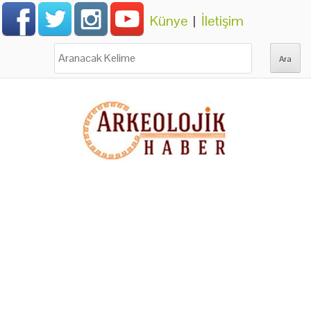
Künye
|
İletişim
Ara: