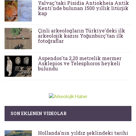
Yalvaç'taki Pisidia Antiokheia Antik
Kenti'nde bulunan 1500 yıllık litürjik
kap
Çinli arkeologların Türkiye'deki ilk
arkeolojik kazısı Yoğunburç'tan ilk
fotoğraflar
Aspendos'ta 2,20 metrelik mermer
Asklepios ve Telesphoros heykeli
bulundu
SON EKLENEN VIDEOLAR
Hollanda'nın yıldız şeklindeki tarihi