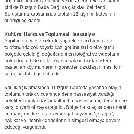
doğrultusunda köy muhtarı ve beraberindeki şahısların
birlikte Düzgün Baba Dağı’na çıktıkları belirlendi.
Soruşturma kapsamında toplam 12 kişinin ifadesinin
alındığı açıklandı.
Kültürel Hafıza ve Toplumsal Hassasiyet
Yapılan ön incelemelerde şüphelilerden birinin cep
telefonunda çok sayıda kazı görüntüsü ile olay günü
bölgede çekildiği değerlendirilen fotoğraf ve videoların
bulunduğu ifade edildi. Ayrıca hakkında idari işlem
başlatılan köy muhtarının görevden uzaklaştırılması için
süreç başlatıldığı bildirildi.
Valilik açıklamasında, Düzgün Baba’da yaşanan olayın
toplumun ortak vicdanında derin hassasiyet yarattığı
belirtilerek vatandaşlar kültürel miras ve inanç değerlerine
karşı duyarlı olmaya çağrıldı. Bölge halkı açısından önemli
bir inanç merkezi olan ziyaretgâhta yanan “çerağın”,
hakikat ve insanlık değerlerinin simgesi olmaya devam
edeceği vurgulandı.