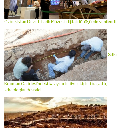
Özbekistan Devlet Tarih Müzesi, dijital dönüşümle yenilendi
Sıtkı
Koçman Caddesi'ndeki kazıyı belediye ekipleri başlattı,
arkeologlar devraldı