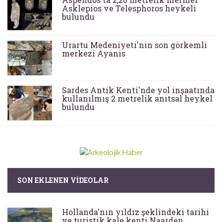
Asklepios ve Telesphoros heykeli
bulundu
Urartu Medeniyeti'nin son görkemli
merkezi Ayanis
Sardes Antik Kenti'nde yol inşaatında
kullanılmış 2 metrelik anıtsal heykel
bulundu
SON EKLENEN VIDEOLAR
Hollanda'nın yıldız şeklindeki tarihi
ve turistik kale kenti Naarden