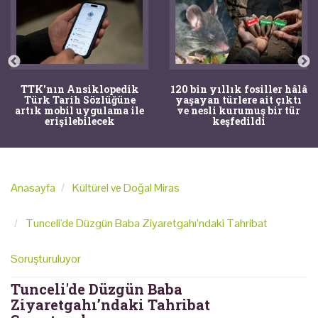
TTK'nın Ansiklopedik
120 bin yıllık fosiller hâlâ
Türk Tarih Sözlüğüne
yaşayan türlere ait çıktı
artık mobil uygulama ile
ve nesli kurumuş bir tür
erişilebilecek
keşfedildi
Anasayfa
Kültürel ve Doğal Miras
Tunceli'de Düzgün Baba Ziyaretgahı’ndaki Tahribat
Soruşturuluyor
Tunceli'de Düzgün Baba
Ziyaretgahı’ndaki Tahribat