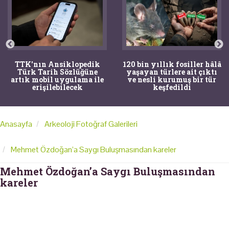
TTK'nın Ansiklopedik
120 bin yıllık fosiller hâlâ
Türk Tarih Sözlüğüne
yaşayan türlere ait çıktı
artık mobil uygulama ile
ve nesli kurumuş bir tür
erişilebilecek
keşfedildi
Anasayfa
Arkeoloji Fotoğraf Galerileri
Mehmet Özdoğan’a Saygı Buluşmasından kareler
Mehmet Özdoğan’a Saygı Buluşmasından
kareler