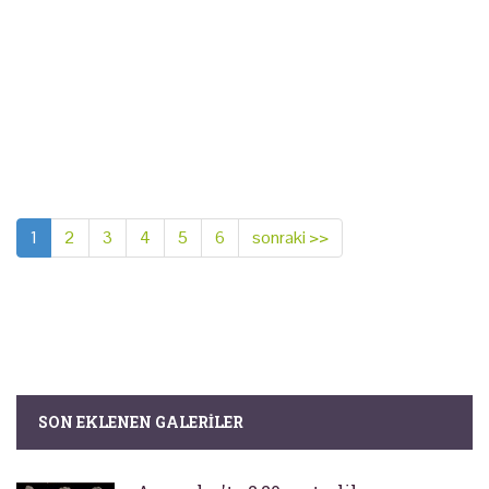
1
2
3
4
5
6
sonraki >>
SON EKLENEN GALERILER