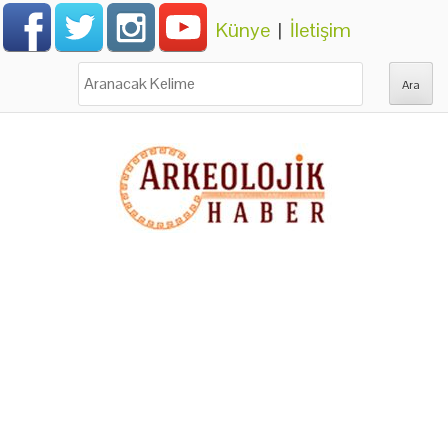
Künye
|
İletişim
Ara: