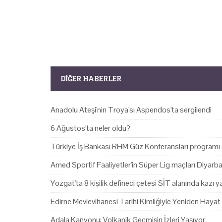
DIĞER HABERLER
Anadolu Ateşi'nin Troya'sı Aspendos'ta sergilendi
6 Ağustos'ta neler oldu?
Türkiye İş Bankası RHM Güz Konferansları programı 
Amed Sportif Faaliyetler'in Süper Lig maçları Diyarb
Yozgat'ta 8 kişilik defineci çetesi SİT alanında kazı 
Edirne Mevlevihanesi Tarihi Kimliğiyle Yeniden Hayat
Adala Kanyonu: Volkanik Geçmişin İzleri Yaşıyor