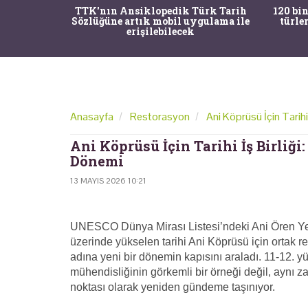
nrısı
TTK'nın Ansiklopedik Türk Tarih
120 bin
horos'un
Sözlüğüne artık mobil uygulama ile
türle
du
erişilebilecek
Anasayfa
Restorasyon
Ani Köprüsü İçin Tarih
Ani Köprüsü İçin Tarihi İş Birliğ
Dönemi
13 MAYIS 2026 10:21
UNESCO Dünya Mirası Listesi’ndeki Ani Ören Yer
üzerinde yükselen tarihi Ani Köprüsü için ortak r
adına yeni bir dönemin kapısını araladı. 11-12. y
mühendisliğinin görkemli bir örneği değil, aynı za
noktası olarak yeniden gündeme taşınıyor.