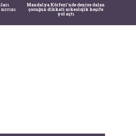
İstanbul
ıları
Mandalya Körfezi’nde denize dalan
Pasapo
 sırrını
çocuğun dikkati arkeolojik keşife
yol açtı