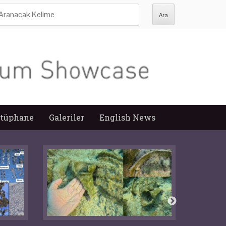
ra:
tüphane
Galeriler
English News