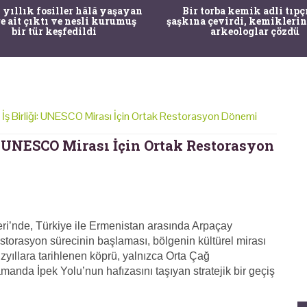
 yıllık fosiller hâlâ yaşayan
Bir torba kemik adli tıpç
re ait çıktı ve nesli kurumuş
şaşkına çevirdi, kemiklerin
bir tür keşfedildi
arkeologlar çözdü
i İş Birliği: UNESCO Mirası İçin Ortak Restorasyon Dönemi
i: UNESCO Mirası İçin Ortak Restorasyon
i’nde, Türkiye ile Ermenistan arasında Arpaçay
estorasyon sürecinin başlaması, bölgenin kültürel mirası
üzyıllara tarihlenen köprü, yalnızca Orta Çağ
manda İpek Yolu’nun hafızasını taşıyan stratejik bir geçiş