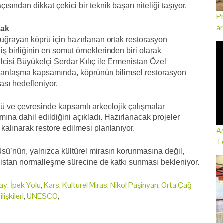
sından dikkat çekici bir teknik başarı niteliği taşıyor.
Pr
ar
cak
uğrayan köprü için hazırlanan ortak restorasyon
 iş birliğinin en somut örneklerinden biri olarak
lcisi Büyükelçi Serdar Kılıç ile Ermenistan Özel
 anlaşma kapsamında, köprünün bilimsel restorasyon
ası hedefleniyor.
ü ve çevresinde kapsamlı arkeolojik çalışmalar
mına dahil edildiğini açıkladı. Hazırlanacak projeler
alınarak restore edilmesi planlanıyor.
As
Te
sü’nün, yalnızca kültürel mirasın korunmasına değil,
istan normalleşme sürecine de katkı sunması bekleniyor.
ay
,
İpek Yolu
,
Kars
,
Kültürel Miras
,
Nikol Paşinyan
,
Orta Çağ
işkileri
,
UNESCO
,