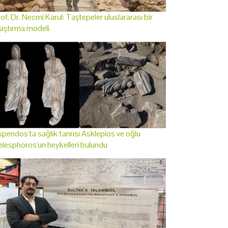
of. Dr. Necmi Karul: Taştepeler uluslararası bir
aştırma modeli
pendos'ta sağlık tanrısı Asklepios ve oğlu
lesphoros'un heykelleri bulundu