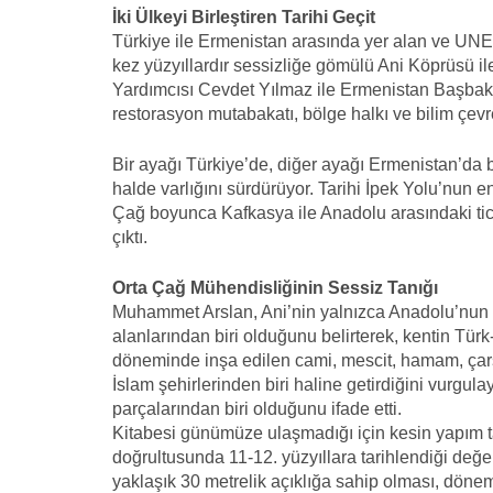
İki Ülkeyi Birleştiren Tarihi Geçit
Türkiye ile Ermenistan arasında yer alan ve UN
kez yüzyıllardır sessizliğe gömülü Ani Köprüsü 
Yardımcısı Cevdet Yılmaz ile Ermenistan Başbaka
restorasyon mutabakatı, bölge halkı ve bilim çevr
Bir ayağı Türkiye’de, diğer ayağı Ermenistan’da b
halde varlığını sürdürüyor. Tarihi İpek Yolu’nun e
Çağ boyunca Kafkasya ile Anadolu arasındaki tica
çıktı.
Orta Çağ Mühendisliğinin Sessiz Tanığı
Muhammet Arslan, Ani’nin yalnızca Anadolu’nun de
alanlarından biri olduğunu belirterek, kentin Türk
döneminde inşa edilen cami, mescit, hamam, çarşı 
İslam şehirlerinden biri haline getirdiğini vurgu
parçalarından biri olduğunu ifade etti.
Kitabesi günümüze ulaşmadığı için kesin yapım ta
doğrultusunda 11-12. yüzyıllara tarihlendiği değer
yaklaşık 30 metrelik açıklığa sahip olması, döne