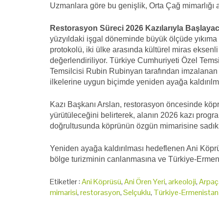
Uzmanlara göre bu genişlik, Orta Çağ mimarlığı açı
Restorasyon Süreci 2026 Kazılarıyla Başlaya
yüzyıldaki işgal döneminde büyük ölçüde yıkıma 
protokolü, iki ülke arasında kültürel miras eksenli
değerlendiriliyor. Türkiye Cumhuriyeti Özel Temsi
Temsilcisi Rubin Rubinyan tarafından imzalanan
ilkelerine uygun biçimde yeniden ayağa kaldırılm
Kazı Başkanı Arslan, restorasyon öncesinde köpr
yürütüleceğini belirterek, alanın 2026 kazı progra
doğrultusunda köprünün özgün mimarisine sadık k
Yeniden ayağa kaldırılması hedeflenen Ani Köprü
bölge turizminin canlanmasına ve Türkiye-Ermen
Etiketler :
Ani Köprüsü
,
Ani Ören Yeri
,
arkeoloji
,
Arpaç
mimarisi
,
restorasyon
,
Selçuklu
,
Türkiye-Ermenistan il