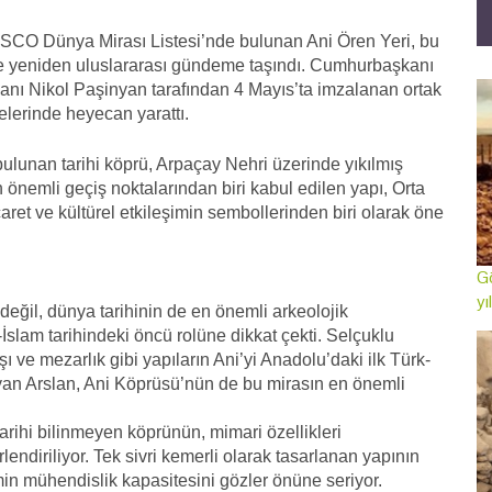
ESCO Dünya Mirası Listesi’nde bulunan Ani Ören Yeri, bu
ile yeniden uluslararası gündeme taşındı. Cumhurbaşkanı
nı Nikol Paşinyan tarafından 4 Mayıs’ta imzalanan ortak
elerinde heyecan yarattı.
ulunan tarihi köprü, Arpaçay Nehri üzerinde yıkılmış
n önemli geçiş noktalarından biri kabul edilen yapı, Orta
ret ve kültürel etkileşimin sembollerinden biri olarak öne
Gö
yı
ğil, dünya tarihinin de en önemli arkeolojik
-İslam tarihindeki öncü rolüne dikkat çekti. Selçuklu
ve mezarlık gibi yapıların Ani’yi Anadolu’daki ilk Türk-
layan Arslan, Ani Köprüsü’nün de bu mirasın en önemli
rihi bilinmeyen köprünün, mimari özellikleri
lendiriliyor. Tek sivri kemerli olarak tasarlanan yapının
min mühendislik kapasitesini gözler önüne seriyor.