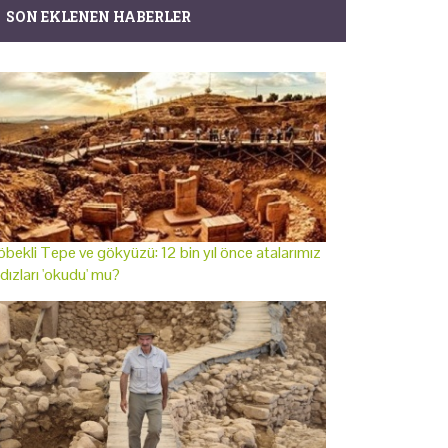
SON EKLENEN HABERLER
bekli Tepe ve gökyüzü: 12 bin yıl önce atalarımız
ldızları 'okudu' mu?