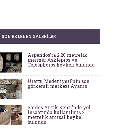
SON EKLENEN GALERILER
Aspendos'ta 2,20 metrelik
mermer Asklepios ve
Telesphoros heykeli bulundu
Urartu Medeniyeti'nin son
görkemli merkezi Ayanis
Sardes Antik Kenti'nde yol
inşaatında kullanılmış 2
metrelik anıtsal heykel
bulundu