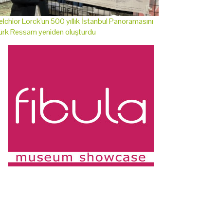
lchior Lorck'un 500 yıllık İstanbul Panoramasını
ürk Ressam yeniden oluşturdu