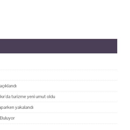
açıklandı
akır'da turizme yeni umut oldu
yaparken yakalandı
 Buluyor