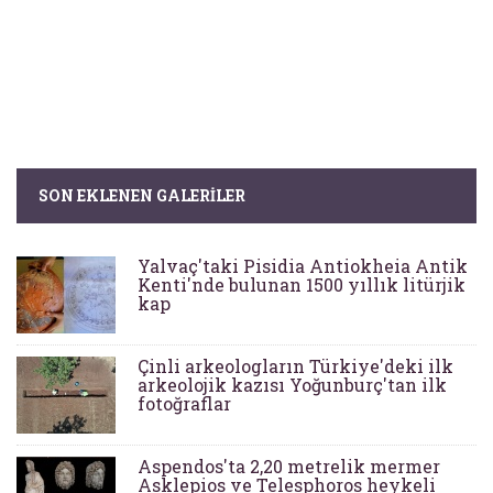
SON EKLENEN GALERILER
Yalvaç'taki Pisidia Antiokheia Antik
Kenti'nde bulunan 1500 yıllık litürjik
kap
Çinli arkeologların Türkiye'deki ilk
arkeolojik kazısı Yoğunburç'tan ilk
fotoğraflar
Aspendos'ta 2,20 metrelik mermer
Asklepios ve Telesphoros heykeli