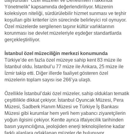
başvuruları “Özel Müzeler ve Denetimleri Hakkında
Yönetmelik” kapsamında değerlendiriliyor. Müzenin
koleksiyon niteliği, sürdürülebilir hizmet sunması ve teşhir
koşulları gibi kriterler izin sürecinde belirleyici rol oynuyor.
Özel müzelerde sergilenen taşınır kültür varlıklarının
korunması ise devlet müzeleriyle eşdeğer standartlarda
gerçekleştiriliyor.
İstanbul özel müzeciliğin merkezi konumunda
Türkiye’de en fazla özel müzeye sahip kent 83 müze ile
İstanbul oldu. İstanbul’u 77 müze ile Ankara, 25 müze ile
İzmir takip etti. Diğer illerde faaliyet gösteren özel
müzelerin toplam sayısı ise 266’ya ulaştı.
Özellikle İstanbul’daki özel müzeler, sahip oldukları tematik
çeşitlilikle dikkat çekiyor. İstanbul Oyuncak Müzesi, Pera
Müzesi, Sadberk Hanım Müzesi ve Türkiye İş Bankası
Müzesi gibi kurumlar hem yerli hem yabancı ziyaretçilerin
yoğun ilgisini çekiyor. Kentte ayrıca itfaiyecilik tarihinden
basın yayıncılığına, jeolojiden enerji teknolojilerine kadar
farklı alanlara odaklanan müzeler de bulunuyor.