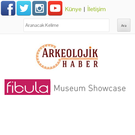
Künye
|
İletişim
Ara: