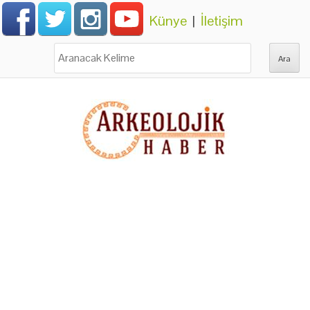
Künye
|
İletişim
Ara: