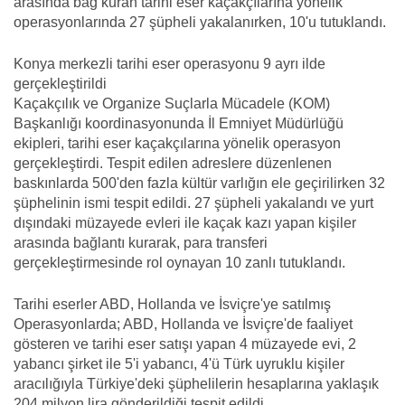
arasında bağ kuran tarihi eser kaçakçılarına yönelik
operasyonlarında 27 şüpheli yakalanırken, 10'u tutuklandı.
Konya merkezli tarihi eser operasyonu 9 ayrı ilde
gerçekleştirildi
Kaçakçılık ve Organize Suçlarla Mücadele (KOM)
Başkanlığı koordinasyonunda İl Emniyet Müdürlüğü
ekipleri, tarihi eser kaçakçılarına yönelik operasyon
gerçekleştirdi. Tespit edilen adreslere düzenlenen
baskınlarda 500'den fazla kültür varlığın ele geçirilirken 32
şüphelinin ismi tespit edildi. 27 şüpheli yakalandı ve yurt
dışındaki müzayede evleri ile kaçak kazı yapan kişiler
arasında bağlantı kurarak, para transferi
gerçekleştirmesinde rol oynayan 10 zanlı tutuklandı.
Tarihi eserler ABD, Hollanda ve İsviçre'ye satılmış
Operasyonlarda; ABD, Hollanda ve İsviçre'de faaliyet
gösteren ve tarihi eser satışı yapan 4 müzayede evi, 2
yabancı şirket ile 5'i yabancı, 4'ü Türk uyruklu kişiler
aracılığıyla Türkiye'deki şüphelilerin hesaplarına yaklaşık
204 milyon lira gönderildiği tespit edildi.