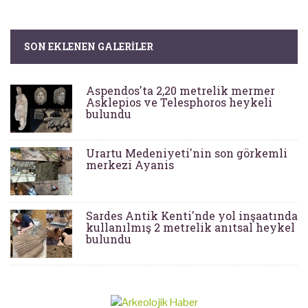
SON EKLENEN GALERILER
Aspendos'ta 2,20 metrelik mermer
Asklepios ve Telesphoros heykeli
bulundu
Urartu Medeniyeti'nin son görkemli
merkezi Ayanis
Sardes Antik Kenti'nde yol inşaatında
kullanılmış 2 metrelik anıtsal heykel
bulundu