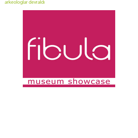
arkeologlar devraldı