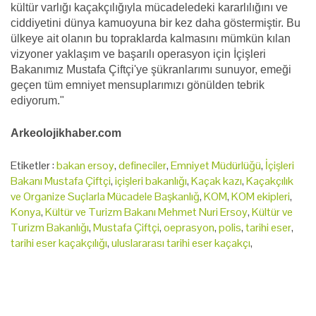
kültür varlığı kaçakçılığıyla mücadeledeki kararlılığını ve
ciddiyetini dünya kamuoyuna bir kez daha göstermiştir. Bu
ülkeye ait olanın bu topraklarda kalmasını mümkün kılan
vizyoner yaklaşım ve başarılı operasyon için İçişleri
Bakanımız Mustafa Çiftçi'ye şükranlarımı sunuyor, emeği
geçen tüm emniyet mensuplarımızı gönülden tebrik
ediyorum."
Arkeolojikhaber.com
Etiketler :
bakan ersoy
,
defineciler
,
Emniyet Müdürlüğü
,
İçişleri
Bakanı Mustafa Çiftçi
,
içişleri bakanlığı
,
Kaçak kazı
,
Kaçakçılık
ve Organize Suçlarla Mücadele Başkanlığ
,
KOM
,
KOM ekipleri
,
Konya
,
Kültür ve Turizm Bakanı Mehmet Nuri Ersoy
,
Kültür ve
Turizm Bakanlığı
,
Mustafa Çiftçi
,
oeprasyon
,
polis
,
tarihi eser
,
tarihi eser kaçakçılığı
,
uluslararası tarihi eser kaçakçı
,