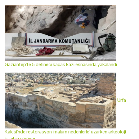
Gaziantep'te 5 defineci kaçak kazı esnasında yakalandı
Urfa
Kalesi'nde restorasyon 'malum nedenlerle' uzarken arkeoloji
kazıları sürüyor