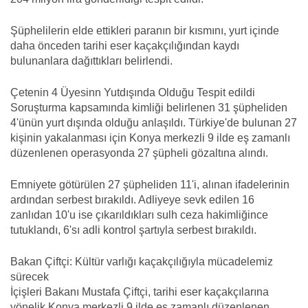
Şüphelilerin elde ettikleri paranın bir kısmını, yurt içinde
daha önceden tarihi eser kaçakçılığından kaydı
bulunanlara dağıttıkları belirlendi.
Çetenin 4 Üyesinn Yutdışında Olduğu Tespit edildi
Soruşturma kapsamında kimliği belirlenen 31 şüpheliden
4'ünün yurt dışında olduğu anlaşıldı. Türkiye'de bulunan 27
kişinin yakalanması için Konya merkezli 9 ilde eş zamanlı
düzenlenen operasyonda 27 şüpheli gözaltına alındı.
Emniyete götürülen 27 şüpheliden 11'i, alınan ifadelerinin
ardından serbest bırakıldı. Adliyeye sevk edilen 16
zanlıdan 10'u ise çıkarıldıkları sulh ceza hakimliğince
tutuklandı, 6'sı adli kontrol şartıyla serbest bırakıldı.
Bakan Çiftçi: Kültür varlığı kaçakçılığıyla mücadelemiz
sürecek
İçişleri Bakanı Mustafa Çiftçi, tarihi eser kaçakçılarına
yönelik Konya merkezli 9 ilde eş zamanlı düzenlenen