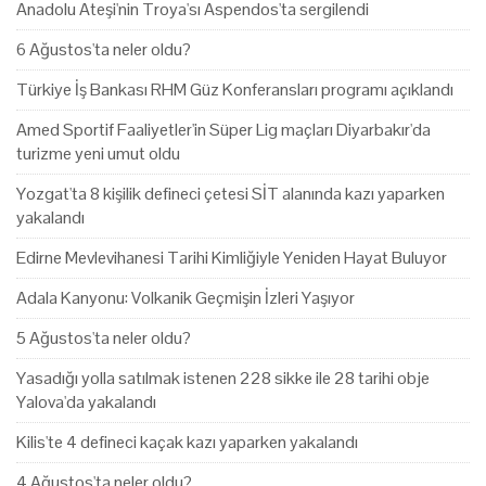
Anadolu Ateşi'nin Troya'sı Aspendos'ta sergilendi
6 Ağustos'ta neler oldu?
Türkiye İş Bankası RHM Güz Konferansları programı açıklandı
Amed Sportif Faaliyetler'in Süper Lig maçları Diyarbakır'da
turizme yeni umut oldu
Yozgat'ta 8 kişilik defineci çetesi SİT alanında kazı yaparken
yakalandı
Edirne Mevlevihanesi Tarihi Kimliğiyle Yeniden Hayat Buluyor
Adala Kanyonu: Volkanik Geçmişin İzleri Yaşıyor
5 Ağustos'ta neler oldu?
Yasadığı yolla satılmak istenen 228 sikke ile 28 tarihi obje
Yalova'da yakalandı
Kilis'te 4 defineci kaçak kazı yaparken yakalandı
4 Ağustos'ta neler oldu?