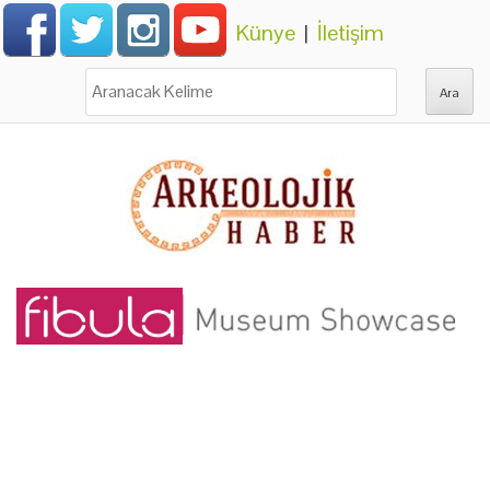
Künye
|
İletişim
Ara: