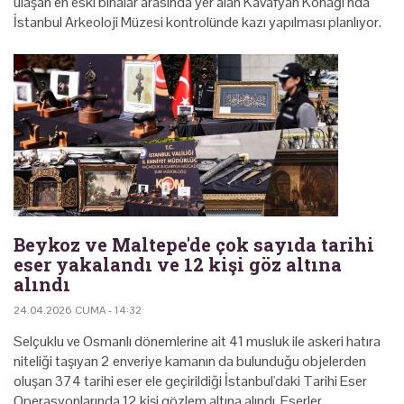
ulaşan en eski binalar arasında yer alan Kavafyan Konağı’nda
İstanbul Arkeoloji Müzesi kontrolünde kazı yapılması planlıyor.
Beykoz ve Maltepe'de çok sayıda tarihi
eser yakalandı ve 12 kişi göz altına
alındı
24.04.2026 CUMA - 14:32
Selçuklu ve Osmanlı dönemlerine ait 41 musluk ile ⁠askeri hatıra
niteliği taşıyan 2 enveriye kamanın da bulunduğu objelerden
oluşan 374 tarihi eser ele geçirildiği İstanbul'daki Tarihi Eser
Operasyonlarında 12 kişi gözlem altına alındı. Eserler,…