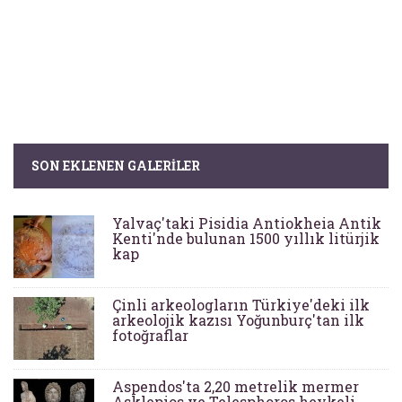
SON EKLENEN GALERILER
Yalvaç'taki Pisidia Antiokheia Antik
Kenti'nde bulunan 1500 yıllık litürjik
kap
Çinli arkeologların Türkiye'deki ilk
arkeolojik kazısı Yoğunburç'tan ilk
fotoğraflar
Aspendos'ta 2,20 metrelik mermer
Asklepios ve Telesphoros heykeli