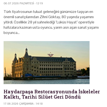
06.07.2026 PAZARTESI - 12:19
Türk tiyatrosunun tuluat geleneğini günümüze taşıyan en
önemli sanatçılarından Zihni Göktay, 80 yaşında yaşamını
yitirdi. Özellikle 28 yıl sahnelediği "Lüküs Hayat" operetiyle
hafızalara kazınan usta oyuncu, yarım asrı aşan sanat yaşamı
boyunca…
Haydarpaşa Restorasyonunda İskeleler
Kalktı, Tarihi Silüet Geri Döndü
17.06.2026 ÇARŞAMBA - 14:18