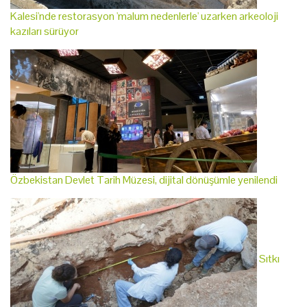
Kalesi'nde restorasyon 'malum nedenlerle' uzarken arkeoloji
kazıları sürüyor
Özbekistan Devlet Tarih Müzesi, dijital dönüşümle yenilendi
Sıtkı