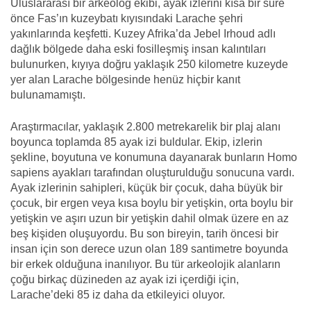
Uluslararası bir arkeolog ekibi, ayak izlerini kısa bir süre
önce Fas’ın kuzeybatı kıyısındaki Larache şehri
yakınlarında keşfetti. Kuzey Afrika’da Jebel Irhoud adlı
dağlık bölgede daha eski fosilleşmiş insan kalıntıları
bulunurken, kıyıya doğru yaklaşık 250 kilometre kuzeyde
yer alan Larache bölgesinde henüz hiçbir kanıt
bulunamamıştı.
Araştırmacılar, yaklaşık 2.800 metrekarelik bir plaj alanı
boyunca toplamda 85 ayak izi buldular. Ekip, izlerin
şekline, boyutuna ve konumuna dayanarak bunların Homo
sapiens ayakları tarafından oluşturulduğu sonucuna vardı.
Ayak izlerinin sahipleri, küçük bir çocuk, daha büyük bir
çocuk, bir ergen veya kısa boylu bir yetişkin, orta boylu bir
yetişkin ve aşırı uzun bir yetişkin dahil olmak üzere en az
beş kişiden oluşuyordu. Bu son bireyin, tarih öncesi bir
insan için son derece uzun olan 189 santimetre boyunda
bir erkek olduğuna inanılıyor. Bu tür arkeolojik alanların
çoğu birkaç düzineden az ayak izi içerdiği için,
Larache’deki 85 iz daha da etkileyici oluyor.