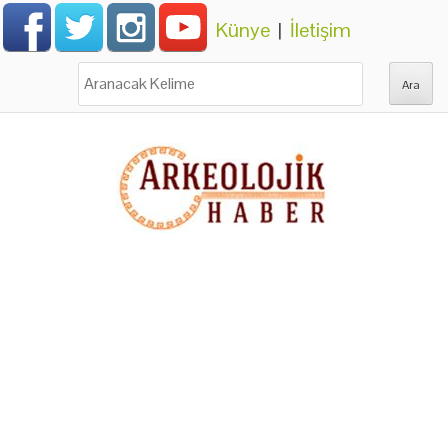
Künye
|
İletişim
Ara: