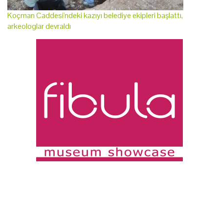
Koçman Caddesi'ndeki kazıyı belediye ekipleri başlattı,
arkeologlar devraldı