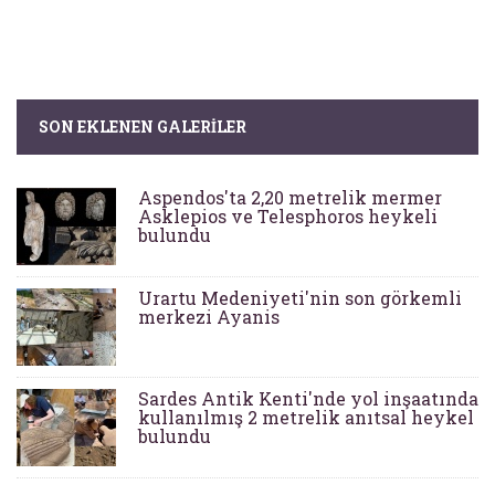
SON EKLENEN GALERILER
Aspendos'ta 2,20 metrelik mermer
Asklepios ve Telesphoros heykeli
bulundu
Urartu Medeniyeti'nin son görkemli
merkezi Ayanis
Sardes Antik Kenti'nde yol inşaatında
kullanılmış 2 metrelik anıtsal heykel
bulundu