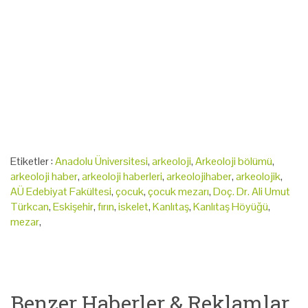
Etiketler :
Anadolu Üniversitesi
,
arkeoloji
,
Arkeoloji bölümü
,
arkeoloji haber
,
arkeoloji haberleri
,
arkeolojihaber
,
arkeolojik
,
AÜ Edebiyat Fakültesi
,
çocuk
,
çocuk mezarı
,
Doç. Dr. Ali Umut
Türkcan
,
Eskişehir
,
fırın
,
iskelet
,
Kanlıtaş
,
Kanlıtaş Höyüğü
,
mezar
,
Benzer Haberler & Reklamlar