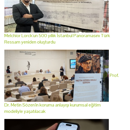
Melchior Lorck'un 500 yıllık İstanbul Panoramasını Türk
Ressam yeniden oluşturdu
Prof.
Dr. Metin Sözen'in koruma anlayışı kurumsal eğitim
modeliyle yaşatılacak