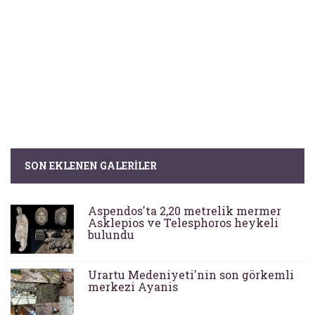
SON EKLENEN GALERILER
Aspendos'ta 2,20 metrelik mermer
Asklepios ve Telesphoros heykeli
bulundu
Urartu Medeniyeti'nin son görkemli
merkezi Ayanis