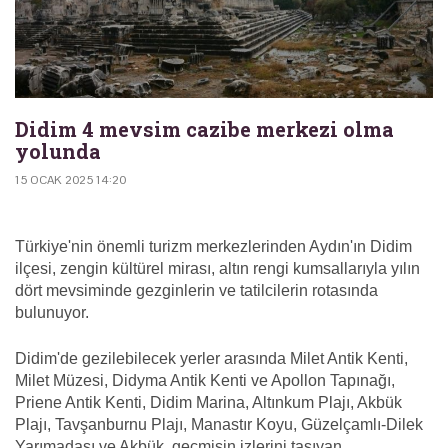
Didim 4 mevsim cazibe merkezi olma
yolunda
15 OCAK 2025 14:20
Türkiye'nin önemli turizm merkezlerinden Aydın'ın Didim
ilçesi, zengin kültürel mirası, altın rengi kumsallarıyla yılın
dört mevsiminde gezginlerin ve tatilcilerin rotasında
bulunuyor.
Didim'de gezilebilecek yerler arasında Milet Antik Kenti,
Milet Müzesi, Didyma Antik Kenti ve Apollon Tapınağı,
Priene Antik Kenti, Didim Marina, Altınkum Plajı, Akbük
Plajı, Tavşanburnu Plajı, Manastır Koyu, Güzelçamlı-Dilek
Yarımadası ve Akbük, geçmişin izlerini taşıyan