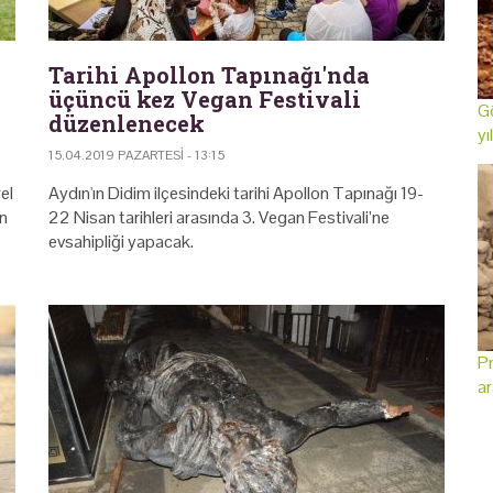
Tarihi Apollon Tapınağı'nda
üçüncü kez Vegan Festivali
Gö
düzenlenecek
yı
15.04.2019 PAZARTESI - 13:15
el
Aydın'ın Didim ilçesindeki tarihi Apollon Tapınağı 19-
in
22 Nisan tarihleri arasında 3. Vegan Festivali’ne
evsahipliği yapacak.
Pr
ar