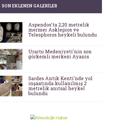
SON EKLENEN GALERILER
Aspendos'ta 2,20 metrelik
mermer Asklepios ve
Telesphoros heykeli bulundu
Urartu Medeniyeti'nin son
görkemli merkezi Ayanis
Sardes Antik Kenti'nde yol
inşaatında kullanılmış 2
metrelik anıtsal heykel
bulundu