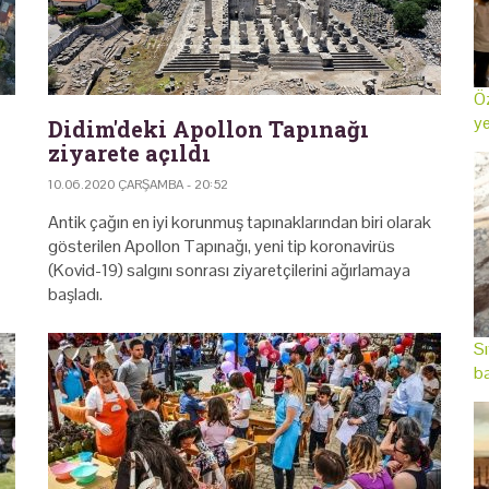
Öz
ye
Didim'deki Apollon Tapınağı
ziyarete açıldı
10.06.2020 ÇARŞAMBA - 20:52
Antik çağın en iyi korunmuş tapınaklarından biri olarak
gösterilen Apollon Tapınağı, yeni tip koronavirüs
(Kovid-19) salgını sonrası ziyaretçilerini ağırlamaya
başladı.
Sı
ba