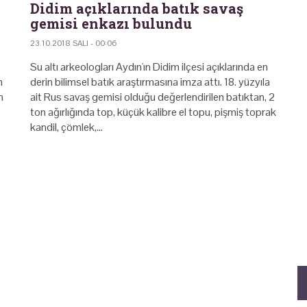
Didim açıklarında batık savaş
gemisi enkazı bulundu
23.10.2018 SALI - 00:06
Su altı arkeologları Aydın'ın Didim ilçesi açıklarında en
n
derin bilimsel batık araştırmasına imza attı. 18. yüzyıla
m
ait Rus savaş gemisi olduğu değerlendirilen batıktan, 2
ton ağırlığında top, küçük kalibre el topu, pişmiş toprak
kandil, çömlek,…