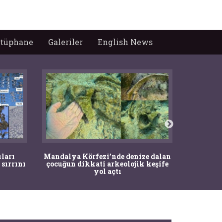
tüphane
Galeriler
English News
İstanbul
ıları
Mandalya Körfezi’nde denize dalan
Pasapo
 sırrını
çocuğun dikkati arkeolojik keşife
yol açtı