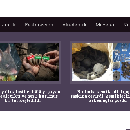
tkinlik
Restorasyon
Akademik
Müzeler
Kü
 yıllık fosiller hâlâ yaşayan
Bir torba kemik adli tıpç
re ait çıktı ve nesli kurumuş
şaşkına çevirdi, kemiklerin
bir tür keşfedildi
arkeologlar çözdü