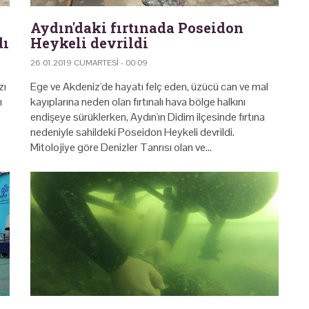
Aydın'daki fırtınada Poseidon
dı
Heykeli devrildi
26.01.2019 CUMARTESI - 00:09
zı
Ege ve Akdeniz'de hayatı felç eden, üzücü can ve mal
ı
kayıplarına neden olan fırtınalı hava bölge halkını
endişeye sürüklerken, Aydın'ın Didim ilçesinde fırtına
nedeniyle sahildeki Poseidon Heykeli devrildi.
Mitolojiye göre Denizler Tanrısı olan ve…