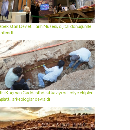
bekistan Devlet Tarih Müzesi, dijital dönüşümle
nilendi
tkı Koçman Caddesi'ndeki kazıyı belediye ekipleri
şlattı, arkeologlar devraldı