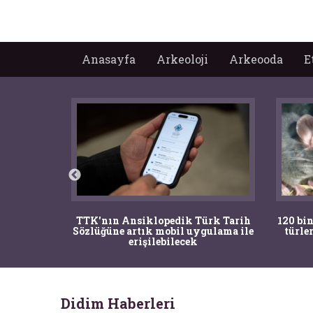
Anasayfa
Arkeoloji
Arkeooda
E
nrısı
TTK'nın Ansiklopedik Türk Tarih
120 bin
horos'un
Sözlüğüne artık mobil uygulama ile
türle
du
erişilebilecek
Didim Haberleri