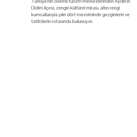
Türkiye'nin önemli turizm merkezlerinden Aydın'ın
Didim ilçesi, zengin kültürel mirası, altın rengi
kumsallarıyla yılın dört mevsiminde gezginlerin ve
tatilcilerin rotasında bulunuyor.