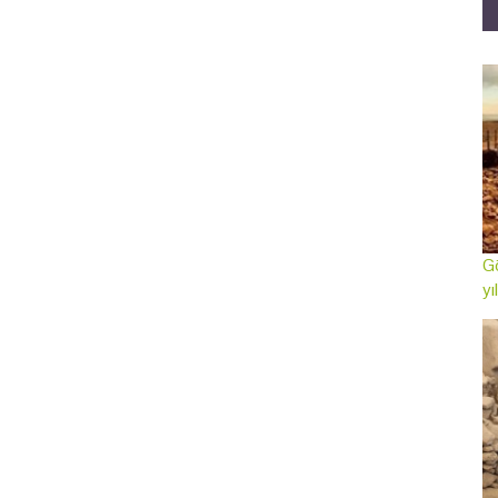
Gö
yı