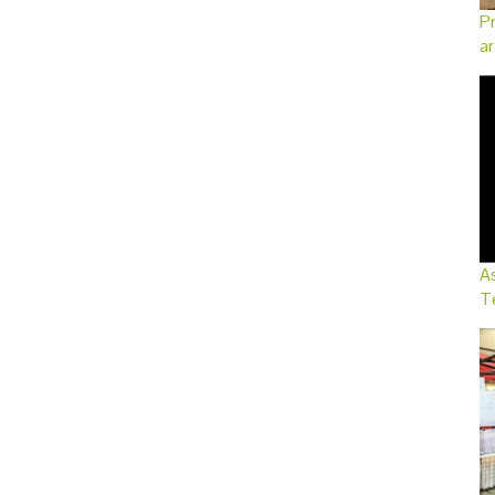
Pr
ar
As
Te