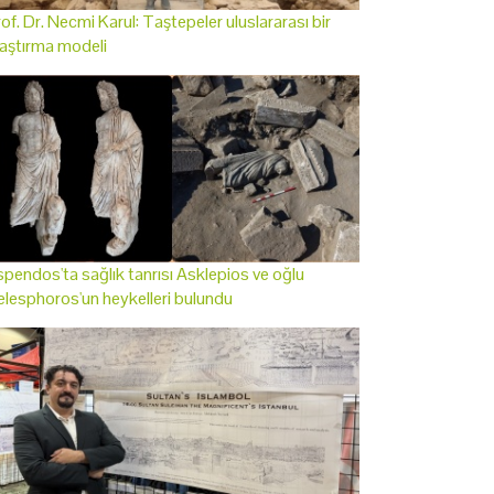
of. Dr. Necmi Karul: Taştepeler uluslararası bir
aştırma modeli
pendos'ta sağlık tanrısı Asklepios ve oğlu
lesphoros'un heykelleri bulundu