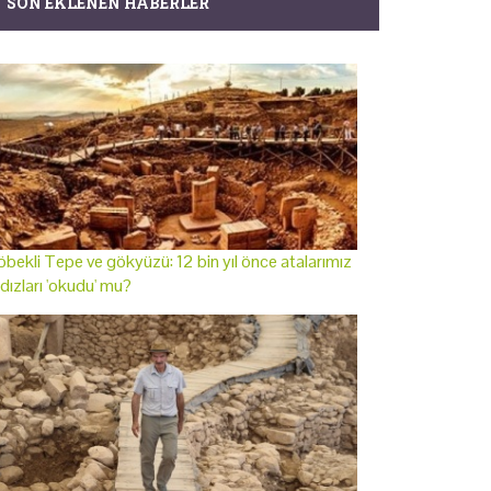
SON EKLENEN HABERLER
bekli Tepe ve gökyüzü: 12 bin yıl önce atalarımız
ldızları 'okudu' mu?