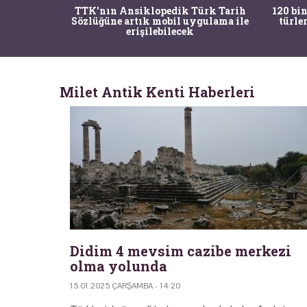
nrısı
TTK'nın Ansiklopedik Türk Tarih
120 bin
horos'un
Sözlüğüne artık mobil uygulama ile
türle
du
erişilebilecek
Milet Antik Kenti Haberleri
Didim 4 mevsim cazibe merkezi
olma yolunda
15.01.2025 ÇARŞAMBA - 14:20