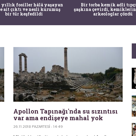
 yıllık fosiller hâlâ yaşayan
Bir torba kemik adli tıpç
re ait çıktı ve nesli kurumuş
şaşkına çevirdi, kemiklerin
bir tür keşfedildi
arkeologlar çözdü
Apollon Tapınağı'nda su sızıntısı
var ama endişeye mahal yok
26.11.2018 PAZARTESI - 14:49