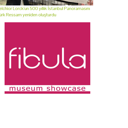
lchior Lorck'un 500 yıllık İstanbul Panoramasını
ürk Ressam yeniden oluşturdu