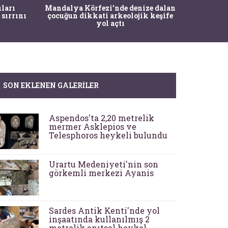
İstanbul
ıları
Mandalya Körfezi’nde denize dalan
Pasapo
 sırrını
çocuğun dikkati arkeolojik keşife
yol açtı
SON EKLENEN GALERILER
Aspendos'ta 2,20 metrelik
mermer Asklepios ve
Telesphoros heykeli bulundu
Urartu Medeniyeti'nin son
görkemli merkezi Ayanis
Sardes Antik Kenti'nde yol
inşaatında kullanılmış 2
metrelik anıtsal heykel