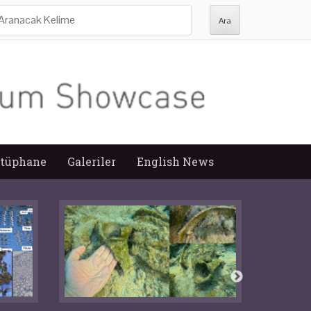
ra:
tüphane
Galeriler
English News