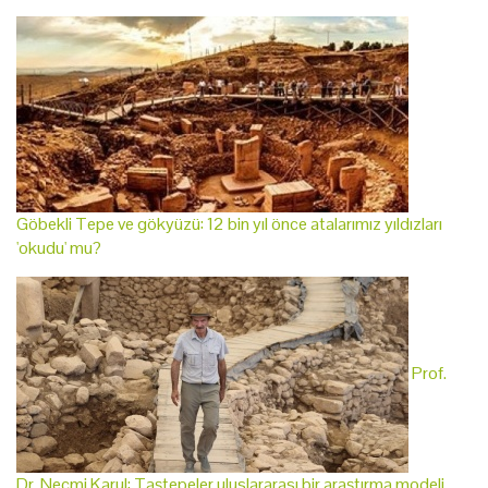
Göbekli Tepe ve gökyüzü: 12 bin yıl önce atalarımız yıldızları
'okudu' mu?
Prof.
Dr. Necmi Karul: Taştepeler uluslararası bir araştırma modeli