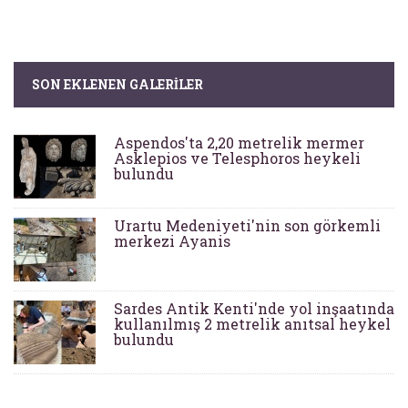
SON EKLENEN GALERILER
Aspendos'ta 2,20 metrelik mermer
Asklepios ve Telesphoros heykeli
bulundu
Urartu Medeniyeti'nin son görkemli
merkezi Ayanis
Sardes Antik Kenti'nde yol inşaatında
kullanılmış 2 metrelik anıtsal heykel
bulundu