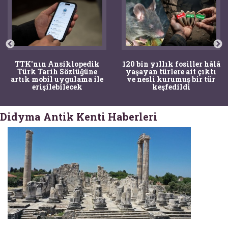
TTK'nın Ansiklopedik
120 bin yıllık fosiller hâlâ
Türk Tarih Sözlüğüne
yaşayan türlere ait çıktı
artık mobil uygulama ile
ve nesli kurumuş bir tür
erişilebilecek
keşfedildi
Didyma Antik Kenti Haberleri