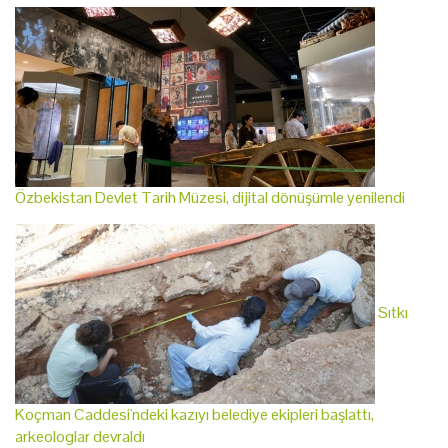
Özbekistan Devlet Tarih Müzesi, dijital dönüşümle yenilendi
Sıtkı
Koçman Caddesi'ndeki kazıyı belediye ekipleri başlattı,
arkeologlar devraldı