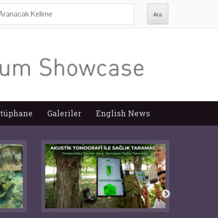
ra:
tüphane
Galeriler
English News