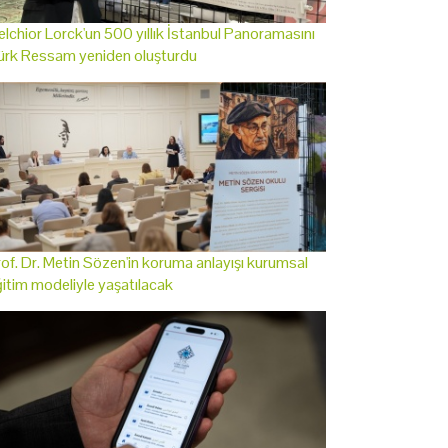
lchior Lorck'un 500 yıllık İstanbul Panoramasını
ürk Ressam yeniden oluşturdu
of. Dr. Metin Sözen'in koruma anlayışı kurumsal
itim modeliyle yaşatılacak