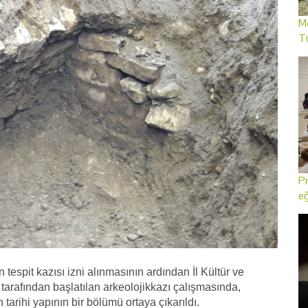
Me
T
Pr
eğ
tespit kazısı izni alınmasının ardından İl Kültür ve
arafından başlatılan arkeolojikkazı çalışmasında,
arihi yapının bir bölümü ortaya çıkarıldı.