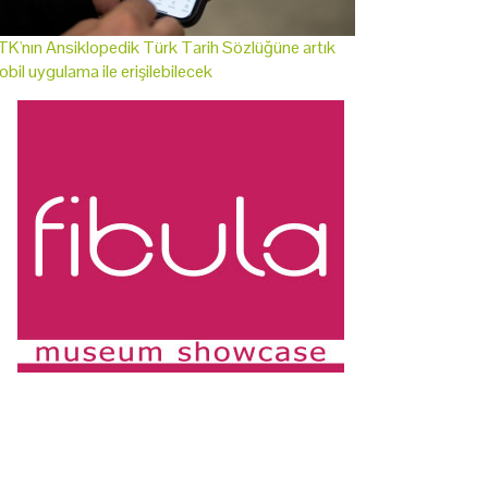
K'nın Ansiklopedik Türk Tarih Sözlüğüne artık
bil uygulama ile erişilebilecek