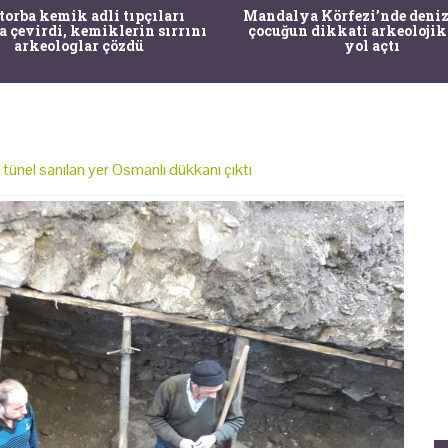
alya Körfezi’nde denize dalan
İstanbul'un Tarihi Ağaçlar
ğun dikkati arkeolojik keşife
Pasaportla Korunacak: R
yol açtı
Karşı MR'lı Önle
 tünel sanılan yer Osmanlı dükkanı çıktı