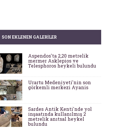
SON EKLENEN GALERILER
Aspendos'ta 2,20 metrelik
mermer Asklepios ve
Telesphoros heykeli bulundu
Urartu Medeniyeti'nin son
görkemli merkezi Ayanis
Sardes Antik Kenti'nde yol
inşaatında kullanılmış 2
metrelik anıtsal heykel
bulundu