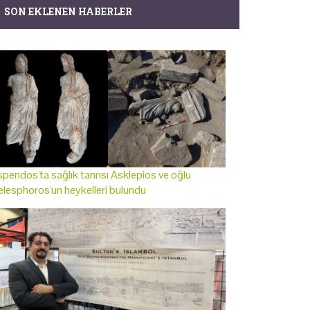
SON EKLENEN HABERLER
pendos'ta sağlık tanrısı Asklepios ve oğlu
lesphoros'un heykelleri bulundu