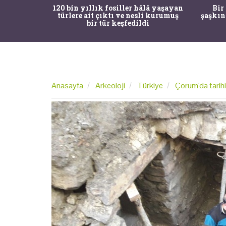
hâlâ yaşayan
Bir torba kemik adli tıpçıları
Mand
sli kurumuş
şaşkına çevirdi, kemiklerin sırrını
çocu
ldi
arkeologlar çözdü
Anasayfa
Arkeoloji
Türkiye
Çorum'da tarihi