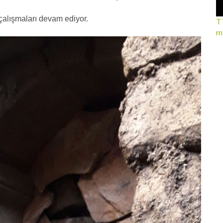
çalışmaları devam ediyor.
TT
mo