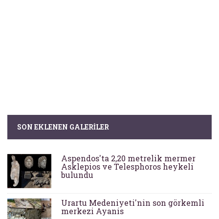
SON EKLENEN GALERILER
Aspendos'ta 2,20 metrelik mermer
Asklepios ve Telesphoros heykeli
bulundu
Urartu Medeniyeti'nin son görkemli
merkezi Ayanis