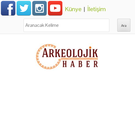
Künye
|
İletişim
Ara: