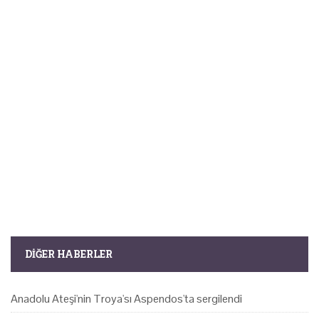
DIĞER HABERLER
Anadolu Ateşi'nin Troya'sı Aspendos'ta sergilendi