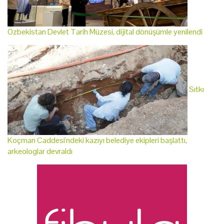
Özbekistan Devlet Tarih Müzesi, dijital dönüşümle yenilendi
Sıtkı
Koçman Caddesi'ndeki kazıyı belediye ekipleri başlattı,
arkeologlar devraldı