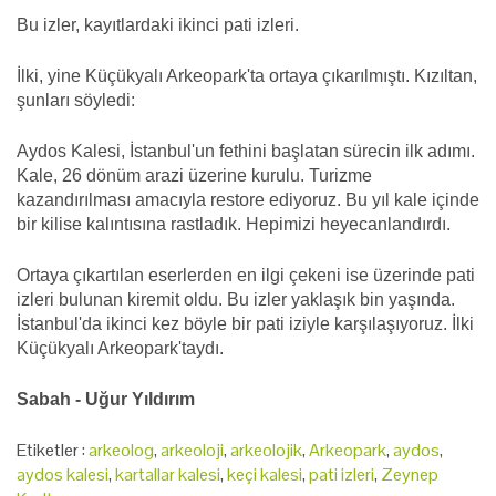
Bu izler, kayıtlardaki ikinci pati izleri.
İlki, yine Küçükyalı Arkeopark'ta ortaya çıkarılmıştı. Kızıltan,
şunları söyledi:
Aydos Kalesi, İstanbul'un fethini başlatan sürecin ilk adımı.
Kale, 26 dönüm arazi üzerine kurulu. Turizme
kazandırılması amacıyla restore ediyoruz. Bu yıl kale içinde
bir kilise kalıntısına rastladık. Hepimizi heyecanlandırdı.
Ortaya çıkartılan eserlerden en ilgi çekeni ise üzerinde pati
izleri bulunan kiremit oldu. Bu izler yaklaşık bin yaşında.
İstanbul'da ikinci kez böyle bir pati iziyle karşılaşıyoruz. İlki
Küçükyalı Arkeopark'taydı.
Sabah - Uğur Yıldırım
Etiketler :
arkeolog
,
arkeoloji
,
arkeolojik
,
Arkeopark
,
aydos
,
aydos kalesi
,
kartallar kalesi
,
keçi kalesi
,
pati izleri
,
Zeynep