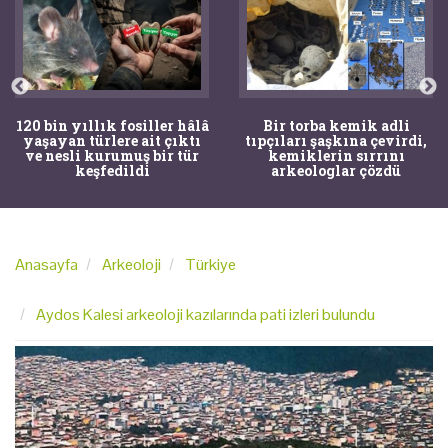
120 bin yıllık fosiller hâlâ
Bir torba kemik adli
yaşayan türlere ait çıktı
tıpçıları şaşkına çevirdi,
ve nesli kurumuş bir tür
kemiklerin sırrını
keşfedildi
arkeologlar çözdü
Anasayfa
Arkeoloji
Türkiye
Aydos Kalesi arkeoloji kazılarında pati izleri bulundu