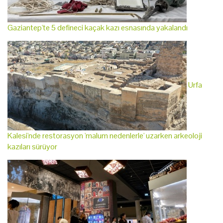
Gaziantep'te 5 defineci kaçak kazı esnasında yakalandı
Urfa
Kalesi'nde restorasyon 'malum nedenlerle' uzarken arkeoloji
kazıları sürüyor