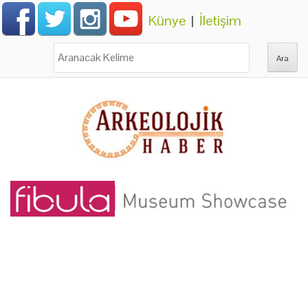
Künye
|
İletişim
Ara: