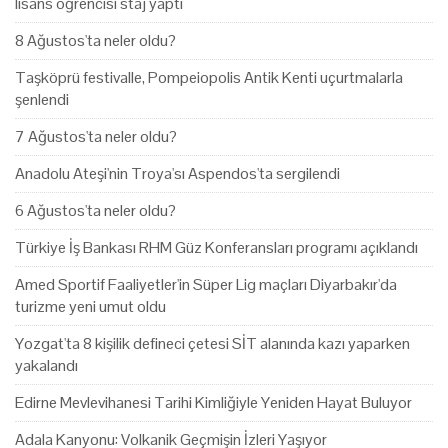
lisans öğrencisi staj yaptı
8 Ağustos'ta neler oldu?
Taşköprü festivalle, Pompeiopolis Antik Kenti uçurtmalarla
şenlendi
7 Ağustos'ta neler oldu?
Anadolu Ateşi'nin Troya'sı Aspendos'ta sergilendi
6 Ağustos'ta neler oldu?
Türkiye İş Bankası RHM Güz Konferansları programı açıklandı
Amed Sportif Faaliyetler'in Süper Lig maçları Diyarbakır'da
turizme yeni umut oldu
Yozgat'ta 8 kişilik defineci çetesi SİT alanında kazı yaparken
yakalandı
Edirne Mevlevihanesi Tarihi Kimliğiyle Yeniden Hayat Buluyor
Adala Kanyonu: Volkanik Geçmişin İzleri Yaşıyor