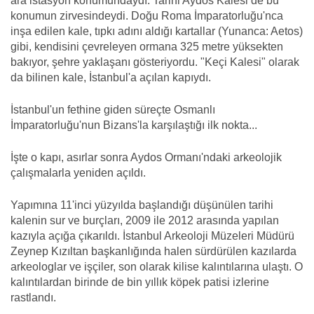
ara istasyon konumundaydı. Tarihi Aydos Kalesi de bu
konumun zirvesindeydi. Doğu Roma İmparatorluğu'nca
inşa edilen kale, tıpkı adını aldığı kartallar (Yunanca: Aetos)
gibi, kendisini çevreleyen ormana 325 metre yüksekten
bakıyor, şehre yaklaşanı gösteriyordu. "Keçi Kalesi" olarak
da bilinen kale, İstanbul'a açılan kapıydı.
İstanbul'un fethine giden süreçte Osmanlı
İmparatorluğu'nun Bizans'la karşılaştığı ilk nokta...
İşte o kapı, asırlar sonra Aydos Ormanı'ndaki arkeolojik
çalışmalarla yeniden açıldı.
Yapımına 11'inci yüzyılda başlandığı düşünülen tarihi
kalenin sur ve burçları, 2009 ile 2012 arasında yapılan
kazıyla açığa çıkarıldı. İstanbul Arkeoloji Müzeleri Müdürü
Zeynep Kızıltan başkanlığında halen sürdürülen kazılarda
arkeologlar ve işçiler, son olarak kilise kalıntılarına ulaştı. O
kalıntılardan birinde de bin yıllık köpek patisi izlerine
rastlandı.