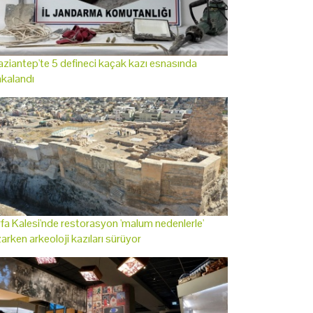
ziantep'te 5 defineci kaçak kazı esnasında
kalandı
fa Kalesi'nde restorasyon 'malum nedenlerle'
arken arkeoloji kazıları sürüyor