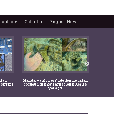
tüphane
Galeriler
English News
İstanbul
ıları
Mandalya Körfezi’nde denize dalan
Pasapo
 sırrını
çocuğun dikkati arkeolojik keşife
yol açtı