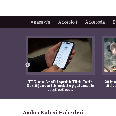
Anasayfa
Arkeoloji
Arkeooda
E
nrısı
TTK'nın Ansiklopedik Türk Tarih
120 bin
horos'un
Sözlüğüne artık mobil uygulama ile
türle
du
erişilebilecek
Aydos Kalesi Haberleri