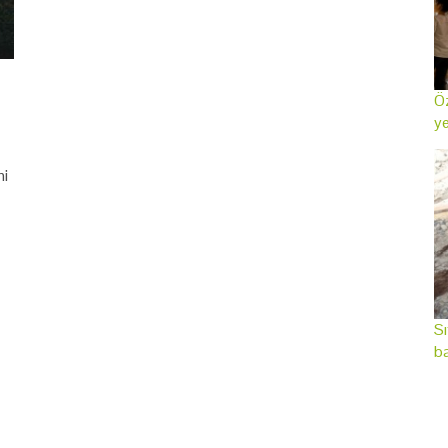
Öz
ye
hi
Sı
ba