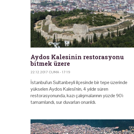
Aydos Kalesinin restorasyonu
bitmek üzere
22.12.2017 CUMA - 17:19
İstanbul'un Sultanbeyli ilçesinde bir tepe üzerinde
yükselen Aydos Kalesi'nin, 4 yıldır süren
restorasyonunda, kazı çalışmalarının yüzde 90'ı
tamamlandı, sur duvarları onarıldı.