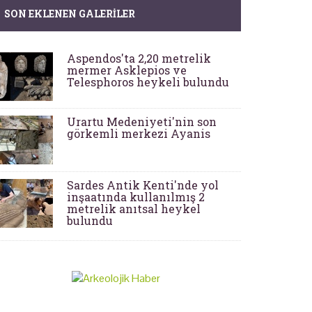
SON EKLENEN GALERILER
Aspendos'ta 2,20 metrelik
mermer Asklepios ve
Telesphoros heykeli bulundu
Urartu Medeniyeti'nin son
görkemli merkezi Ayanis
Sardes Antik Kenti'nde yol
inşaatında kullanılmış 2
metrelik anıtsal heykel
bulundu