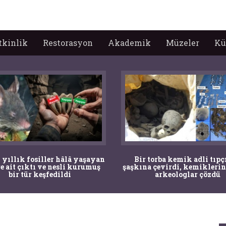
tkinlik
Restorasyon
Akademik
Müzeler
Kü
 yıllık fosiller hâlâ yaşayan
Bir torba kemik adli tıpç
re ait çıktı ve nesli kurumuş
şaşkına çevirdi, kemiklerin
bir tür keşfedildi
arkeologlar çözdü