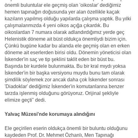
önemli buluntular ele geçmiş olan 'oikoslar' dediğimiz
hemen tapınağın doğusunda yer alan özellikle kaçak
kazıların yapılmış olduğu yapılarda çalışma yaptık. Bu yılki
çalışmalarımızda 4 yeni oikos açığa çıkardık. Bu
oikoslardan 7 numara olarak adlandırdığımız yerde geç
Helenistik döneme ait büst oldukça önemliydi bizim için.
Çünkü bugüne kadar bu alanda ele geçmiş olan en erken
döneme ait eserlerden birisi oldu. Dönemin yöneticisi olan
İskender'in saç ve tip şeklini taklit eden bir büst bu.
Başında bir kurdele bulunmakta. Bu bir kral mıydı yoksa
İskender'in bir başka versiyonu muydu bunu tam olarak
şimdilik söylemek zor ancak daha çok İskender sonrası
'Diadoklar' dediğimiz İskender'in komutanlarına benzer
tarzda işlenmiş olduğunu görüyoruz. Orijinal şekliyle
elimize geçti" dedi.
Yalvaç Müzesi'nde korumaya alındığını
Ele geçirilen eserin oldukça önemli bir buluntu olduğunu
kaydeden Prof. Dr. Mehmet Özhanlı, Men Tapınağı