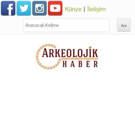
Künye
|
İletişim
Ara: