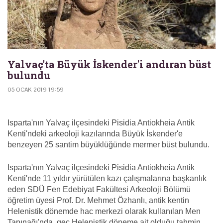
Yalvaç'ta Büyük İskender'i andıran büst
bulundu
05 OCAK 2019 19:59
Isparta'nın Yalvaç ilçesindeki Pisidia Antiokheia Antik
Kenti'ndeki arkeoloji kazılarında Büyük İskender'e
benzeyen 25 santim büyüklüğünde mermer büst bulundu.
Isparta'nın Yalvaç ilçesindeki Pisidia Antiokheia Antik
Kenti'nde 11 yıldır yürütülen kazı çalışmalarına başkanlık
eden SDÜ Fen Edebiyat Fakültesi Arkeoloji Bölümü
öğretim üyesi Prof. Dr. Mehmet Özhanlı, antik kentin
Helenistik dönemde hac merkezi olarak kullanılan Men
Tapınağı'nda, geç Helenistik döneme ait olduğu tahmin