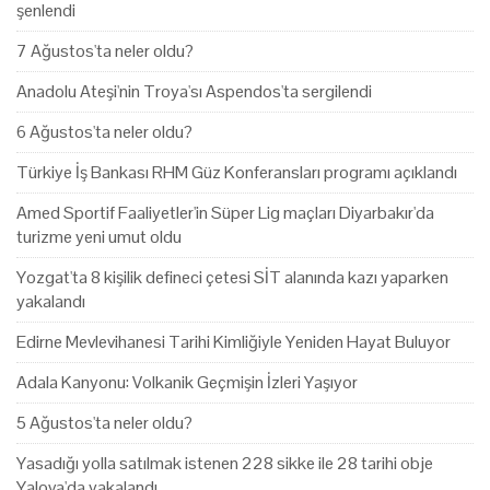
şenlendi
7 Ağustos'ta neler oldu?
Anadolu Ateşi'nin Troya'sı Aspendos'ta sergilendi
6 Ağustos'ta neler oldu?
Türkiye İş Bankası RHM Güz Konferansları programı açıklandı
Amed Sportif Faaliyetler'in Süper Lig maçları Diyarbakır'da
turizme yeni umut oldu
Yozgat'ta 8 kişilik defineci çetesi SİT alanında kazı yaparken
yakalandı
Edirne Mevlevihanesi Tarihi Kimliğiyle Yeniden Hayat Buluyor
Adala Kanyonu: Volkanik Geçmişin İzleri Yaşıyor
5 Ağustos'ta neler oldu?
Yasadığı yolla satılmak istenen 228 sikke ile 28 tarihi obje
Yalova'da yakalandı