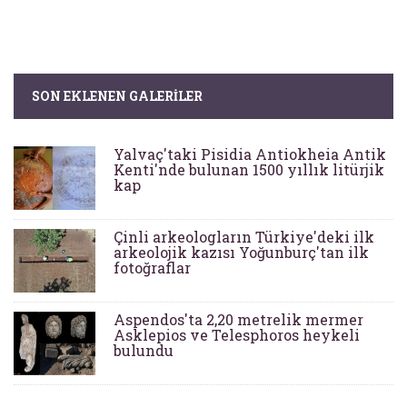
SON EKLENEN GALERILER
Yalvaç'taki Pisidia Antiokheia Antik
Kenti'nde bulunan 1500 yıllık litürjik
kap
Çinli arkeologların Türkiye'deki ilk
arkeolojik kazısı Yoğunburç'tan ilk
fotoğraflar
Aspendos'ta 2,20 metrelik mermer
Asklepios ve Telesphoros heykeli
bulundu