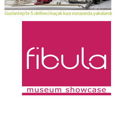
Gaziantep'te 5 defineci kaçak kazı esnasında yakalandı