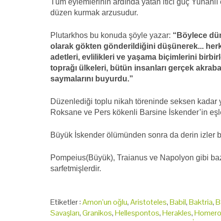
Tüm eylemlerinin ardında yatan itici güç Yunanlı
düzen kurmak arzusudur.
Plutarkhos bu konuda şöyle yazar:
“Böylece düny
olarak gökten gönderildiğini düşünerek... her
adetleri, evlilikleri ve yaşama biçimlerini birb
toprağı ülkeleri, bütün insanları gerçek akrab
saymalarını buyurdu.”
Düzenlediği toplu nikah töreninde seksen kadar yold
Roksane ve Pers kökenli Barsine İskender’in eşle
Büyük İskender ölümünden sonra da derin izler bı
Pompeius(Büyük), Traianus ve Napolyon gibi baz
sarfetmişlerdir.
Etiketler :
Amon’un oğlu
,
Aristoteles
,
Babil
,
Baktria
,
B
Savaşları
,
Granikos
,
Hellespontos
,
Herakles
,
Homero