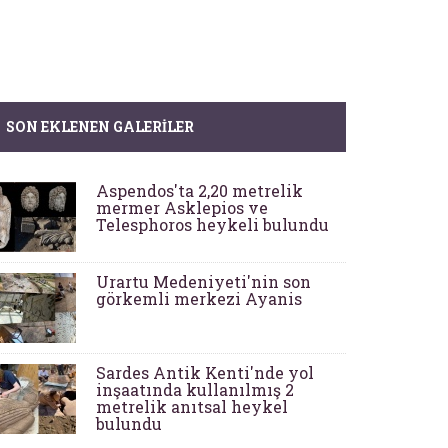
SON EKLENEN GALERILER
Aspendos'ta 2,20 metrelik
mermer Asklepios ve
Telesphoros heykeli bulundu
Urartu Medeniyeti'nin son
görkemli merkezi Ayanis
Sardes Antik Kenti'nde yol
inşaatında kullanılmış 2
metrelik anıtsal heykel
bulundu