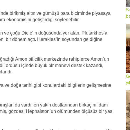
Sı
inde birikmiş altın ve gümüşü para biçiminde piyasaya
ba
a ekonomisini geliştirdiği söylenebilir.
an ve çoğu Dicle’in doğusunda yer alan, Plutarkhos’a
ni bir dönem açtı. Herakles’in soyundan geldiğine
uğradığı Amon bilicilik merkezinde rahiplerce Amon’un
rdi, ordusu içinde büyük bir manevi destek kazandı,
landı.
Gö
yı
ya ve doğa tarihi gibi konulardaki bilgilerin gelişmesine
ışları da vardı; en yakın dostlarından birkaçını idam
lemiş, gözdesi Hephaiston’un ölümünden ölçüsüz bir yas