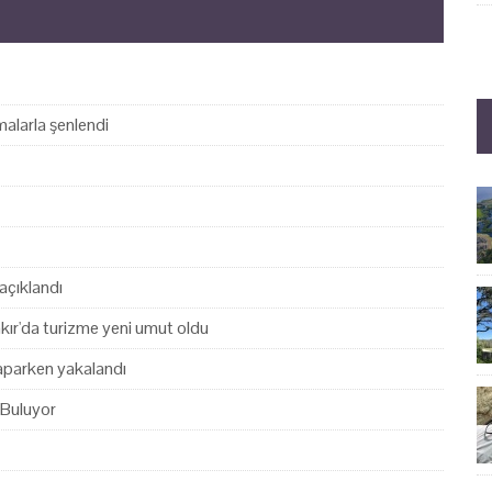
alarla şenlendi
açıklandı
akır'da turizme yeni umut oldu
yaparken yakalandı
 Buluyor