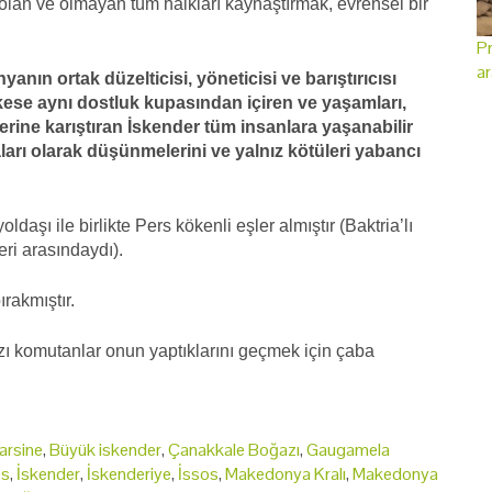
 olan ve olmayan tüm halkları kaynaştırmak, evrensel bir
Pr
ar
anın ortak düzelticisi, yöneticisi ve barıştırıcısı
kese aynı dostluk kupasından içiren ve yaşamları,
irlerine karıştıran İskender tüm insanlara yaşanabilir
aları olarak düşünmelerini ve yalnız kötüleri yabancı
aşı ile birlikte Pers kökenli eşler almıştır (Baktria’lı
ri arasındaydı).
rakmıştır.
ı komutanlar onun yaptıklarını geçmek için çaba
arsine
,
Büyük iskender
,
Çanakkale Boğazı
,
Gaugamela
s
,
İskender
,
İskenderiye
,
İssos
,
Makedonya Kralı
,
Makedonya