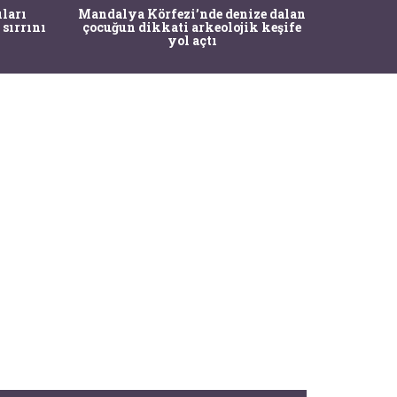
İstanbul
ıları
Mandalya Körfezi’nde denize dalan
Pasapo
 sırrını
çocuğun dikkati arkeolojik keşife
yol açtı