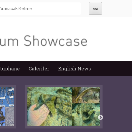
ra:
tüphane
Galeriler
English News