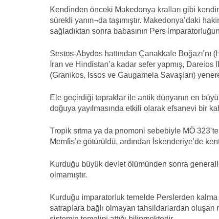
Kendinden önceki Makedonya kralları gibi kendi
sürekli yanın¬da taşımıştır. Makedonya’daki hakim
sağladıktan sonra babasının Pers İmparatorluğun
Sestos-Abydos hattından Çanakkale Boğazı’nı (He
İran ve Hindistan’a kadar sefer yapmış, Dareios 
(Granikos, Issos ve Gaugamela Savaşları) yenere
Ele geçirdiği topraklar ile antik dünyanın en büy
doğuya yayılmasında etkili olarak efsanevi bir 
Tropik sıtma ya da pnomoni sebebiyle MÖ 323’te 
Memfis’e götürüldü, ardından İskenderiye’de kent
Kurduğu büyük devlet ölümünden sonra generalle
olmamıştır.
Kurduğu imparatorluk temelde Perslerden kalma y
satraplara bağlı olmayan tahsildarlardan oluşan m
sistemin temelini attığı bilinmektedir.