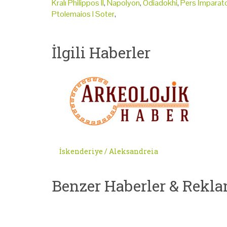
Kralı Philippos II
,
Napolyon
,
Odiadokhi
,
Pers İmparat
Ptolemaios I Soter
,
İlgili Haberler
İskenderiye / Aleksandreia
Benzer Haberler & Rekla