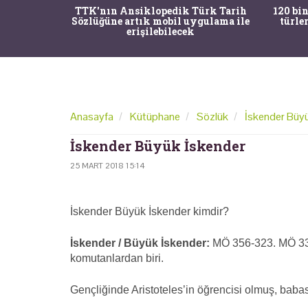
nrısı
TTK'nın Ansiklopedik Türk Tarih
120 bin
horos'un
Sözlüğüne artık mobil uygulama ile
türle
du
erişilebilecek
Anasayfa
Kütüphane
Sözlük
İskender Büy
İskender Büyük İskender
25 MART 2018 15:14
İskender Büyük İskender kimdir?
İskender / Büyük İskender:
MÖ 356-323. MÖ 336
komutanlardan biri.
Gençliğinde Aristoteles’in öğrencisi olmuş, babas