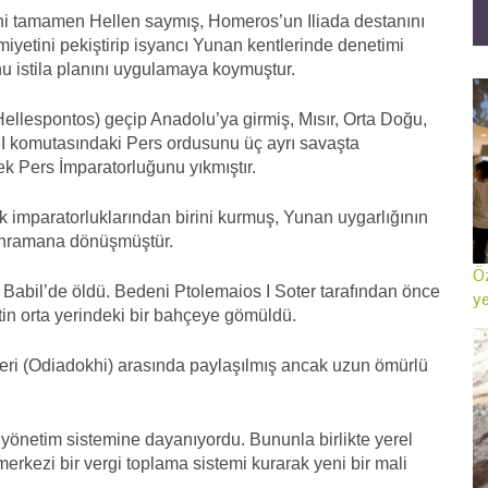
ni tamamen Hellen saymış, Homeros’un Iliada destanını
iyetini pekiştirip isyancı Yunan kentlerinde denetimi
u istila planını uygulamaya koymuştur.
llespontos) geçip Anadolu’ya girmiş, Mısır, Orta Doğu,
III komutasındaki Pers ordusunu üç ayrı savaşta
k Pers İmparatorluğunu yıkmıştır.
ük imparatorluklarından birini kurmuş, Yunan uygarlığının
kahramana dönüşmüştür.
Öz
Babil’de öldü. Bedeni Ptolemaios I Soter tarafından önce
ye
in orta yerindeki bir bahçeye gömüldü.
ri (Odiadokhi) arasında paylaşılmış ancak uzun ömürlü
önetim sistemine dayanıyordu. Bununla birlikte yerel
erkezi bir vergi toplama sistemi kurarak yeni bir mali