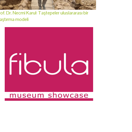
of. Dr. Necmi Karul: Taştepeler uluslararası bir
aştırma modeli