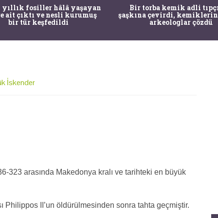
 yıllık fosiller hâlâ yaşayan
Bir torba kemik adli tıpç
re ait çıktı ve nesli kurumuş
şaşkına çevirdi, kemiklerin
bir tür keşfedildi
arkeologlar çözdü
ük İskender
-323 arasında Makedonya kralı ve tarihteki en büyük
ı Philippos II’un öldürülmesinden sonra tahta geçmiştir.