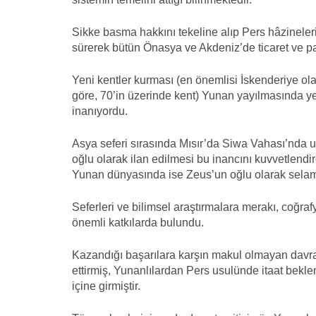
Sikke basma hakkını tekeline alıp Pers hâzineler
sürerek bütün Önasya ve Akdeniz’de ticaret ve par
Yeni kentler kurması (en önemlisi İskenderiye ol
göre, 70’in üzerinde kent) Yunan yayılmasında ye
inanıyordu.
Asya seferi sırasında Mısır’da Siwa Vahası’nda 
oğlu olarak ilan edilmesi bu inancını kuvvetlendi
Yunan dünyasında ise Zeus’un oğlu olarak selam
Seferleri ve bilimsel araştırmalara merakı, coğraf
önemli katkılarda bulundu.
Kazandığı başarılara karşın makul olmayan davran
ettirmiş, Yunanlılardan Pers usulünde itaat bek
içine girmiştir.