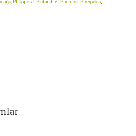
orluğu
,
Philippos II
,
Plutarkhos
,
Pnomoni
,
Pompeius
,
mlar