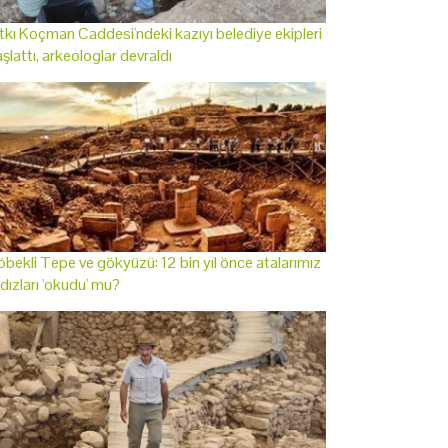
tkı Koçman Caddesi'ndeki kazıyı belediye ekipleri
şlattı, arkeologlar devraldı
bekli Tepe ve gökyüzü: 12 bin yıl önce atalarımız
ldızları 'okudu' mu?