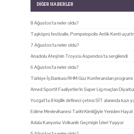
DIĞER HABERLER
8 Ağustos'ta neler oldu?
Taşköprü festivalle, Pompeiopolis Antik Kenti uçurtm
7 Ağustos'ta neler oldu?
Anadolu Ateşi'nin Troya'sı Aspendos'ta sergilendi
6 Ağustos'ta neler oldu?
Türkiye İş Bankası RHM Güz Konferansları programı 
Amed Sportif Faaliyetler'in Süper Lig maçları Diyarb
Yozgat'ta 8 kişilik defineci çetesi SİT alanında kazı 
Edirne Mevlevihanesi Tarihi Kimliğiyle Yeniden Hayat
Adala Kanyonu: Volkanik Geçmişin İzleri Yaşıyor
5 Ağustos'ta neler oldu?