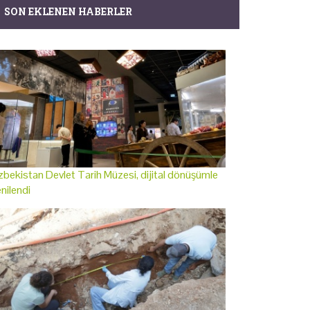
SON EKLENEN HABERLER
bekistan Devlet Tarih Müzesi, dijital dönüşümle
nilendi