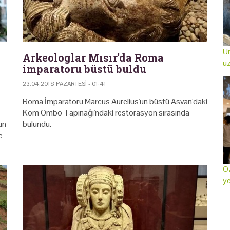
Ur
Arkeologlar Mısır'da Roma
uz
imparatoru büstü buldu
23.04.2018 PAZARTESI - 01:41
Roma İmparatoru Marcus Aurelius'un büstü Asvan'daki
Kom Ombo Tapınağı'ndaki restorasyon sırasında
ün
bulundu.
e
Öz
ye