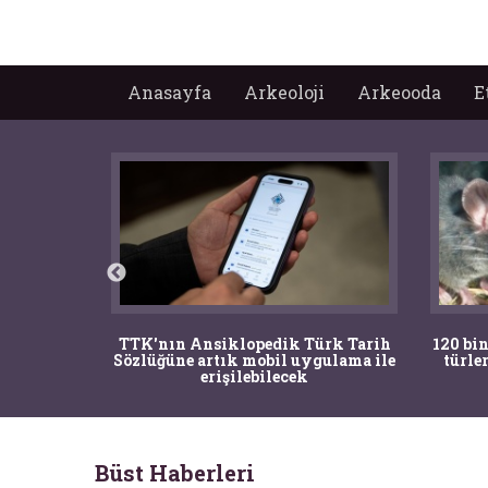
Anasayfa
Arkeoloji
Arkeooda
E
nrısı
TTK'nın Ansiklopedik Türk Tarih
120 bin
horos'un
Sözlüğüne artık mobil uygulama ile
türle
du
erişilebilecek
Büst Haberleri