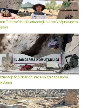
n'in Türkiye'deki ilk arkeolojik kazısı Yoğunburç'ta
şladı
ziantep'te 5 defineci kaçak kazı esnasında
kalandı