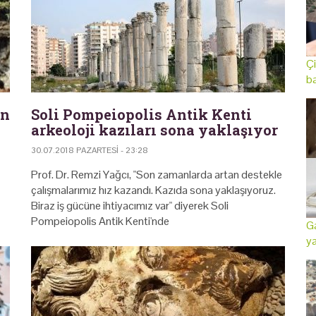
Çi
ba
an
Soli Pompeiopolis Antik Kenti
arkeoloji kazıları sona yaklaşıyor
30.07.2018 PAZARTESI - 23:28
Prof. Dr. Remzi Yağcı, "Son zamanlarda artan destekle
çalışmalarımız hız kazandı. Kazıda sona yaklaşıyoruz.
Biraz iş gücüne ihtiyacımız var" diyerek Soli
Pompeiopolis Antik Kenti'nde
Ga
ya