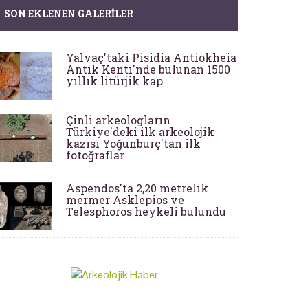
SON EKLENEN GALERILER
Yalvaç'taki Pisidia Antiokheia
Antik Kenti'nde bulunan 1500
yıllık litürjik kap
Çinli arkeologların
Türkiye'deki ilk arkeolojik
kazısı Yoğunburç'tan ilk
fotoğraflar
Aspendos'ta 2,20 metrelik
mermer Asklepios ve
Telesphoros heykeli bulundu