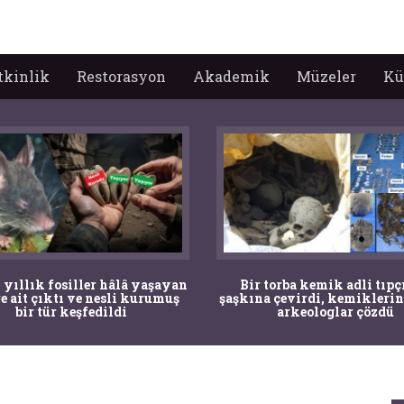
tkinlik
Restorasyon
Akademik
Müzeler
Kü
 yıllık fosiller hâlâ yaşayan
Bir torba kemik adli tıpç
re ait çıktı ve nesli kurumuş
şaşkına çevirdi, kemiklerin
bir tür keşfedildi
arkeologlar çözdü