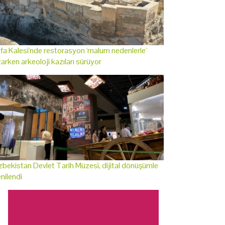
fa Kalesi'nde restorasyon 'malum nedenlerle'
arken arkeoloji kazıları sürüyor
bekistan Devlet Tarih Müzesi, dijital dönüşümle
nilendi