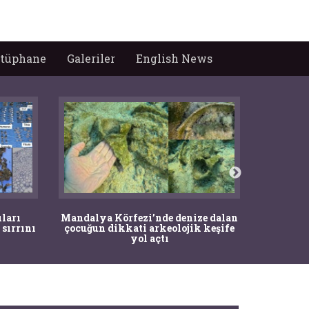
tüphane
Galeriler
English News
İstanbul
ıları
Mandalya Körfezi’nde denize dalan
Pasapo
 sırrını
çocuğun dikkati arkeolojik keşife
yol açtı