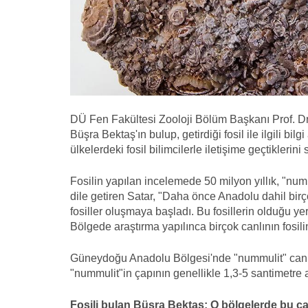
DÜ Fen Fakültesi Zooloji Bölüm Başkanı Prof. Dr.
Büşra Bektaş'ın bulup, getirdiği fosil ile ilgili b
ülkelerdeki fosil bilimcilerle iletişime geçtiklerini 
Fosilin yapılan incelemede 50 milyon yıllık, "num
dile getiren Satar, "Daha önce Anadolu dahil bir
fosiller oluşmaya başladı. Bu fosillerin olduğu y
Bölgede araştırma yapılınca birçok canlının fosili
Güneydoğu Anadolu Bölgesi'nde "nummulit" canlısı
"nummulit"in çapının genellikle 1,3-5 santimetre ar
Fosili bulan Büşra Bektaş: O bölgelerde bu ca