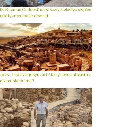
tkı Koçman Caddesi'ndeki kazıyı belediye ekipleri
şlattı, arkeologlar devraldı
bekli Tepe ve gökyüzü: 12 bin yıl önce atalarımız
ldızları 'okudu' mu?