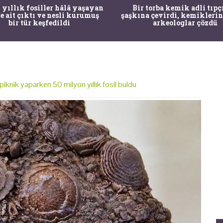
 yıllık fosiller hâlâ yaşayan
Bir torba kemik adli tıpç
re ait çıktı ve nesli kurumuş
şaşkına çevirdi, kemiklerin
bir tür keşfedildi
arkeologlar çözdü
piknik yaparken 50 milyon yıllık fosil buldu