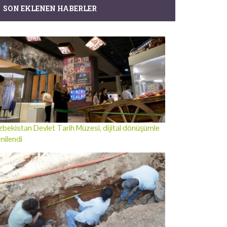
SON EKLENEN HABERLER
bekistan Devlet Tarih Müzesi, dijital dönüşümle
nilendi