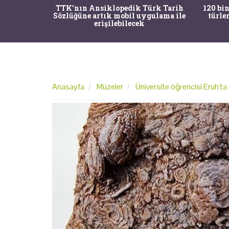
nrısı
TTK'nın Ansiklopedik Türk Tarih
120 bin
horos'un
Sözlüğüne artık mobil uygulama ile
türle
du
erişilebilecek
Anasayfa
Müzeler
Üniversite öğrencisi Eruh'ta 