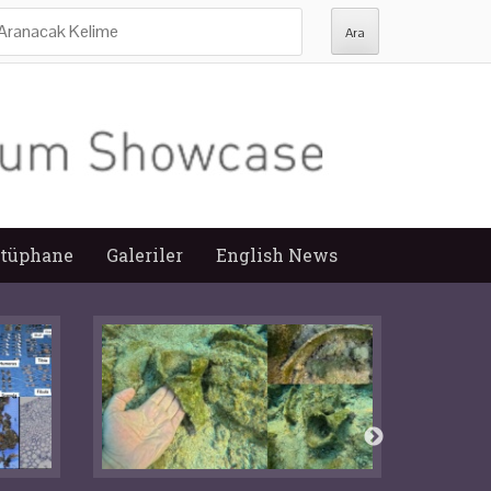
ra:
tüphane
Galeriler
English News