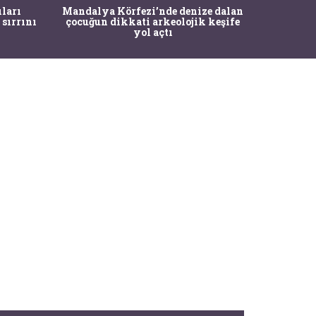
İstanbul
ıları
Mandalya Körfezi’nde denize dalan
Pasapo
 sırrını
çocuğun dikkati arkeolojik keşife
yol açtı