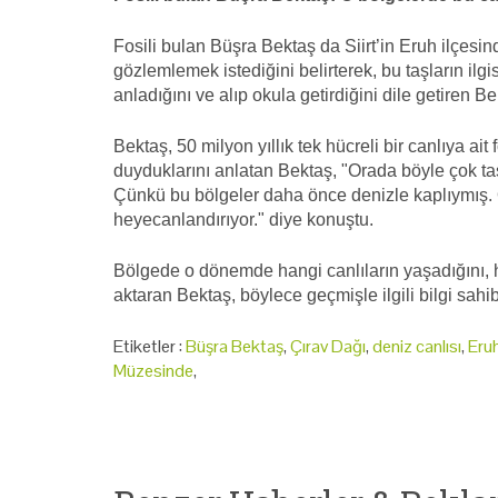
Fosili bulan Büşra Bektaş da Siirt’in Eruh ilçes
gözlemlemek istediğini belirterek, bu taşların ilgi
anladığını ve alıp okula getirdiğini dile getiren Be
Bektaş, 50 milyon yıllık tek hücreli bir canlıya a
duyduklarını anlatan Bektaş, "Orada böyle çok taş 
Çünkü bu bölgeler daha önce denizle kaplıymış. 
heyecanlandırıyor." diye konuştu.
Bölgede o dönemde hangi canlıların yaşadığını, h
aktaran Bektaş, böylece geçmişle ilgili bilgi sahib
Etiketler :
Büşra Bektaş
,
Çırav Dağı
,
deniz canlısı
,
Eru
Müzesinde
,