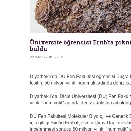
Üniversite öğrencisi Eruh'ta pikn
buldu
22 MAYIS 2019 22:16
Diyarbakır'da DÜ Fen Fakültesi öğrencisi Büşra B
fosilin, 50 milyon yıllık, nummulit adında deniz ca
Diyarbakır'da, Dicle Üniversitesi (DÜ) Fen Fakül
yıllık, "nummulit" adında deniz canlısına ait oldu
DÜ Fen Fakültesi Moleküler Biyoloji ve Genetik Bö
için gittiği Siirt’in Eruh ilçesinin Çırav Dağı mevki
incelenmesi sonucu 50 milyon yıllık, "nummulit" ad