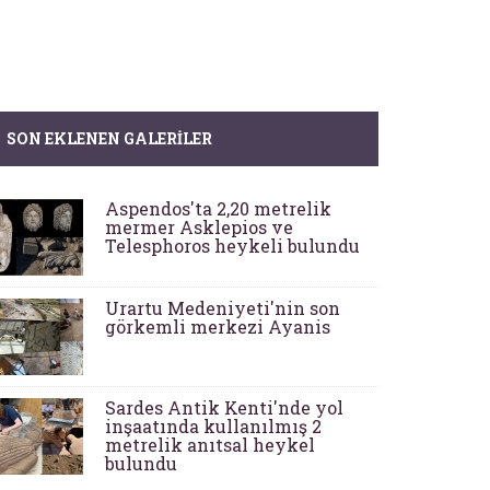
SON EKLENEN GALERILER
Aspendos'ta 2,20 metrelik
mermer Asklepios ve
Telesphoros heykeli bulundu
Urartu Medeniyeti'nin son
görkemli merkezi Ayanis
Sardes Antik Kenti'nde yol
inşaatında kullanılmış 2
metrelik anıtsal heykel
bulundu