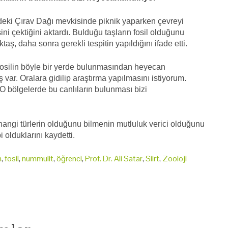
indeki Çırav Dağı mevkisinde piknik yaparken çevreyi
sini çektiğini aktardı. Bulduğu taşların fosil olduğunu
ktaş, daha sonra gerekli tespitin yapıldığını ifade etti.
it fosilin böyle bir yerde bulunmasından heyecan
var. Oralara gidilip araştırma yapılmasını istiyorum.
O bölgelerde bu canlıların bulunması bizi
angi türlerin olduğunu bilmenin mutluluk verici olduğunu
i olduklarını kaydetti.
h
,
fosil
,
nummulit
,
öğrenci
,
Prof. Dr. Ali Satar
,
Siirt
,
Zooloji