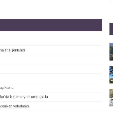
alarla şenlendi
açıklandı
akır'da turizme yeni umut oldu
yaparken yakalandı