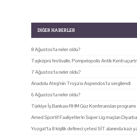
DIĞER HABERLER
8 Ağustos'ta neler oldu?
Taşköprü festivalle, Pompeiopolis Antik Kenti uçurtm
7 Ağustos'ta neler oldu?
Anadolu Ateşi'nin Troya'sı Aspendos'ta sergilendi
6 Ağustos'ta neler oldu?
Türkiye İş Bankası RHM Güz Konferansları programı 
Amed Sportif Faaliyetler'in Süper Lig maçları Diyarb
Yozgat'ta 8 kişilik defineci çetesi SİT alanında kazı 