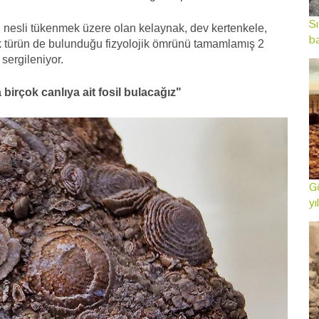
Sı
n, nesli tükenmek üzere olan kelaynak, dev kertenkele,
ba
k türün de bulunduğu fizyolojik ömrünü tamamlamış 2
sergileniyor.
 birçok canlıya ait fosil bulacağız"
Gö
yı