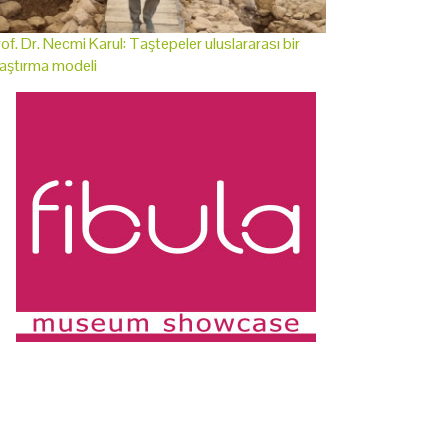
of. Dr. Necmi Karul: Taştepeler uluslararası bir
aştırma modeli