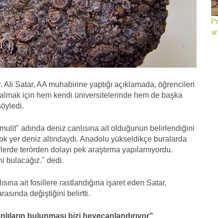
Pr
ar
 Ali Satar, AA muhabirine yaptığı açıklamada, öğrencileri
ilgi almak için hem kendi üniversitelerinde hem de başka
söyledi.
mulit" adında deniz canlısına ait olduğunun belirlendiğini
çok yer deniz altındaydı. Anadolu yükseldikçe buralarda
erlerde terörden dolayı pek araştırma yapılamıyordu.
ni bulacağız." dedi.
na ait fosillere rastlandığına işaret eden Satar,
asında değiştiğini belirtti.
nlıların bulunması bizi heyecanlandırıyor"