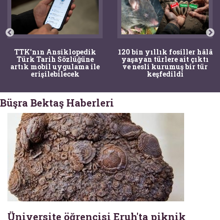
120 bin yıllık fosiller hâlâ
Bir torba kemik adli
yaşayan türlere ait çıktı
tıpçıları şaşkına çevirdi
e
ve nesli kurumuş bir tür
kemiklerin sırrını
keşfedildi
arkeologlar çözdü
Büşra Bektaş Haberleri
Üniversite öğrencisi Eruh'ta piknik