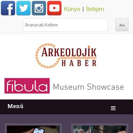
Künye
|
İletişim
Ara:
Menü