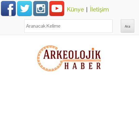
Künye
|
İletişim
Ara: