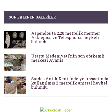
SON EKLENEN GALERILER
Aspendos'ta 2,20 metrelik mermer
Asklepios ve Telesphoros heykeli
bulundu
Urartu Medeniyeti'nin son görkemli
merkezi Ayanis
Sardes Antik Kenti'nde yol inşaatında
kullanılmış 2 metrelik anıtsal heykel
bulundu