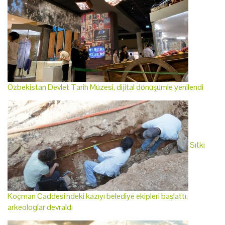
Özbekistan Devlet Tarih Müzesi, dijital dönüşümle yenilendi
Sıtkı
Koçman Caddesi'ndeki kazıyı belediye ekipleri başlattı,
arkeologlar devraldı