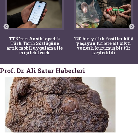
TTK'nın Ansiklopedik
120 bin yıllık fosiller hâlâ
Türk Tarih Sözlüğüne
yaşayan türlere ait çıktı
artık mobil uygulama ile
ve nesli kurumuş bir tür
erişilebilecek
keşfedildi
Prof. Dr. Ali Satar Haberleri