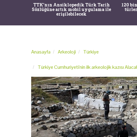
nrısı
TTK'nın Ansiklopedik Türk Tarih
120 bin
horos'un
Sözlüğüne artık mobil uygulama ile
türle
du
erişilebilecek
Anasayfa
Arkeoloji
Türkiye
Türkiye Cumhuriyeti'nin ilk arkeolojik kazısı Alaca