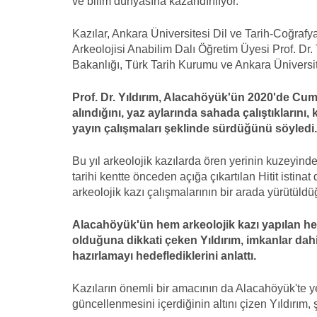
ve bilim dünyasına kazandırılıyor.
Kazılar, Ankara Üniversitesi Dil ve Tarih-Coğraf
Arkeolojisi Anabilim Dalı Öğretim Üyesi Prof. Dr.
Bakanlığı, Türk Tarih Kurumu ve Ankara Üniversit
Prof. Dr. Yıldırım, Alacahöyük'ün 2020'de Cum
alındığını, yaz aylarında sahada çalıştıklarını,
yayın çalışmaları şeklinde sürdüğünü söyledi.
Bu yıl arkeolojik kazılarda ören yerinin kuzeyinde 
tarihi kentte önceden açığa çıkartılan Hitit istin
arkeolojik kazı çalışmalarının bir arada yürütüldüğ
Alacahöyük'ün hem arkeolojik kazı yapılan hem
olduğuna dikkati çeken Yıldırım, imkanlar dahil
hazırlamayı hedeflediklerini anlattı.
Kazıların önemli bir amacının da Alacahöyük'te yer
güncellenmesini içerdiğinin altını çizen Yıldırım, ş