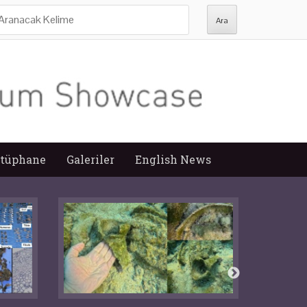
ra:
tüphane
Galeriler
English News