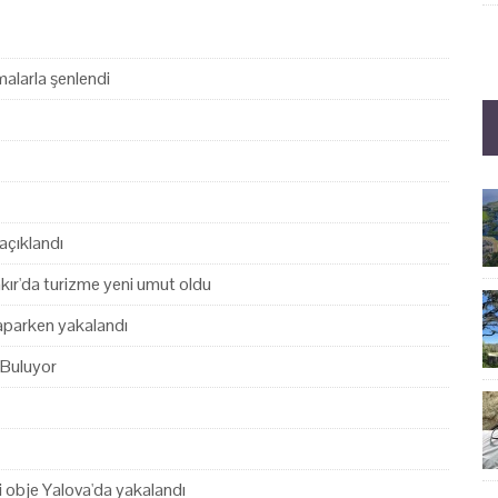
alarla şenlendi
açıklandı
akır'da turizme yeni umut oldu
yaparken yakalandı
 Buluyor
hi obje Yalova'da yakalandı