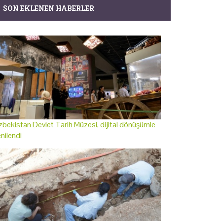
SON EKLENEN HABERLER
bekistan Devlet Tarih Müzesi, dijital dönüşümle
nilendi