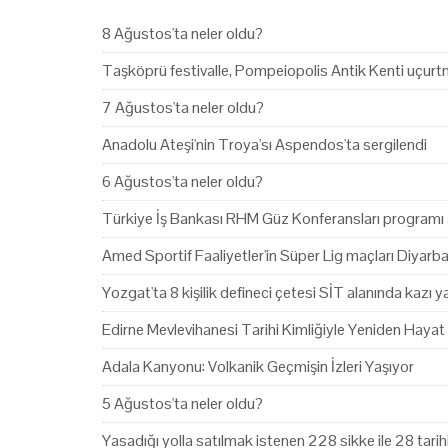
8 Ağustos'ta neler oldu?
Taşköprü festivalle, Pompeiopolis Antik Kenti uçurtm
7 Ağustos'ta neler oldu?
Anadolu Ateşi'nin Troya'sı Aspendos'ta sergilendi
6 Ağustos'ta neler oldu?
Türkiye İş Bankası RHM Güz Konferansları programı 
Amed Sportif Faaliyetler'in Süper Lig maçları Diyarb
Yozgat'ta 8 kişilik defineci çetesi SİT alanında kazı 
Edirne Mevlevihanesi Tarihi Kimliğiyle Yeniden Hayat
Adala Kanyonu: Volkanik Geçmişin İzleri Yaşıyor
5 Ağustos'ta neler oldu?
Yasadığı yolla satılmak istenen 228 sikke ile 28 tari