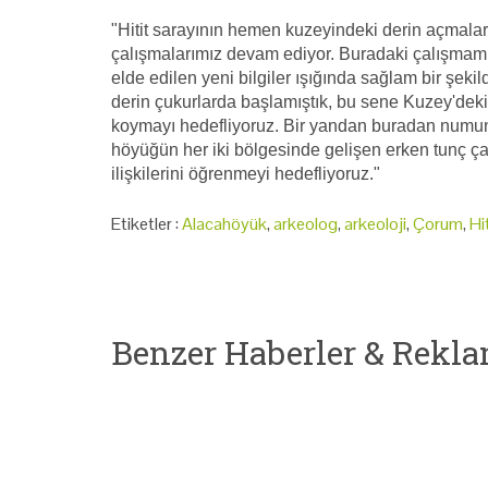
"Hitit sarayının hemen kuzeyindeki derin açmala
çalışmalarımız devam ediyor. Buradaki çalışmamız
elde edilen yeni bilgiler ışığında sağlam bir şek
derin çukurlarda başlamıştık, bu sene Kuzey'deki 
koymayı hedefliyoruz. Bir yandan buradan numuneler
höyüğün her iki bölgesinde gelişen erken tunç ça
ilişkilerini öğrenmeyi hedefliyoruz."
Etiketler :
Alacahöyük
,
arkeolog
,
arkeoloji
,
Çorum
,
Hi
Benzer Haberler & Rekla