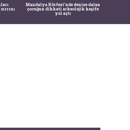
İstanbul
ıları
Mandalya Körfezi’nde denize dalan
Pasapo
 sırrını
çocuğun dikkati arkeolojik keşife
yol açtı