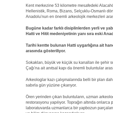
Kent merkezine 53 kilometre mesafedeki Alacahöyü
Hellenistik, Roma, Bizans, Selçuklu-Osmanlı döne
Anadolu'nun en önemli arkeolojik merkezleri arası
Bugüne kadar farklı disiplinlerden yerli ve yab
Hatti ve Hitit medeniyetinin yanı sıra eski Anado
Tarihi kentte bulunan Hatti uygarlığına ait ha
arasında gösteriliyor.
Sokakları, büyük ve küçük su kanalları ile şehir s
Çağı'na ait anıtsal kapı da önemli buluntular aras
Arkeologlar kazı çalışmalarında belli bir plan dahi
sabırla gün yüzüne çıkarıyor.
Ören yerinden çıkan buluntuların, uzman arkeolo
restorasyonu yapılıyor. Toprağın altında onlarca 
laboratuvarda uzmanlarca bir yapbozun parçaları