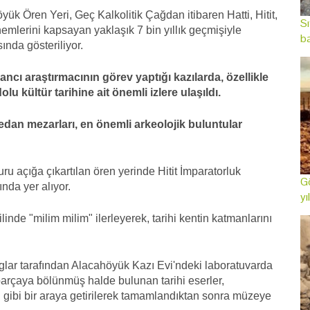
k Ören Yeri, Geç Kalkolitik Çağdan itibaren Hatti, Hitit,
Sı
mlerini kapsayan yaklaşık 7 bin yıllık geçmişiyle
ba
nda gösteriliyor.
ancı araştırmacının görev yaptığı kazılarda, özellikle
lu kültür tarihine ait önemli izlere ulaşıldı.
nedan mezarları, en önemli arkeolojik buluntular
uru açığa çıkartılan ören yerinde Hitit İmparatorluk
Gö
ında yer alıyor.
yı
linde "milim milim" ilerleyerek, tarihi kentin katmanlarını
glar tarafından Alacahöyük Kazı Evi'ndeki laboratuvarda
parçaya bölünmüş halde bulunan tarihi eserler,
 gibi bir araya getirilerek tamamlandıktan sonra müzeye