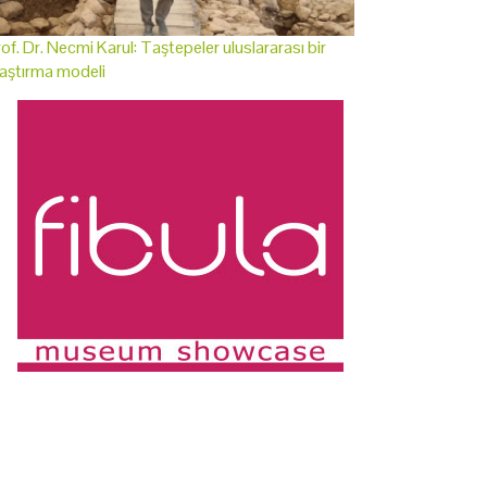
of. Dr. Necmi Karul: Taştepeler uluslararası bir
aştırma modeli