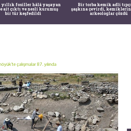
 yıllık fosiller hâlâ yaşayan
Bir torba kemik adli tıpç
re ait çıktı ve nesli kurumuş
şaşkına çevirdi, kemiklerin
bir tür keşfedildi
arkeologlar çözdü
höyük'te çalışmalar 87. yılında