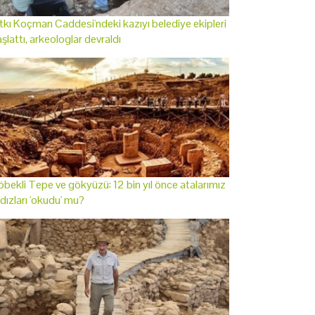
tkı Koçman Caddesi'ndeki kazıyı belediye ekipleri
şlattı, arkeologlar devraldı
bekli Tepe ve gökyüzü: 12 bin yıl önce atalarımız
ldızları 'okudu' mu?