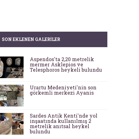
SON EKLENEN GALERILER
Aspendos'ta 2,20 metrelik
mermer Asklepios ve
Telesphoros heykeli bulundu
Urartu Medeniyeti'nin son
görkemli merkezi Ayanis
Sardes Antik Kenti'nde yol
inşaatında kullanılmış 2
metrelik anıtsal heykel
bulundu