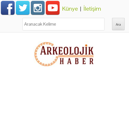
Künye
|
İletişim
Ara: