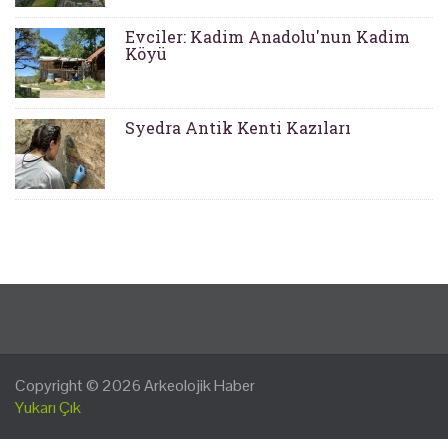
Evciler: Kadim Anadolu'nun Kadim
Köyü
Syedra Antik Kenti Kazıları
Copyright © 2026
Arkeolojik Haber
Yukarı Çık