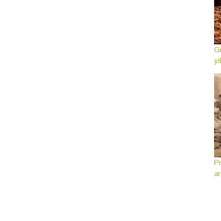
Gö
yı
Pr
ar