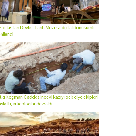
bekistan Devlet Tarih Müzesi, dijital dönüşümle
nilendi
tkı Koçman Caddesi'ndeki kazıyı belediye ekipleri
şlattı, arkeologlar devraldı