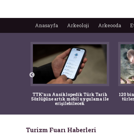
Anasayfa
Arkeoloji
Arkeooda
E
nrısı
TTK'nın Ansiklopedik Türk Tarih
120 bin
horos'un
Sözlüğüne artık mobil uygulama ile
türle
du
erişilebilecek
Turizm Fuarı Haberleri