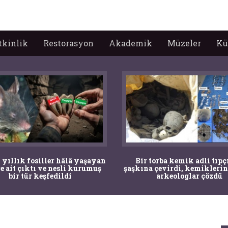
tkinlik
Restorasyon
Akademik
Müzeler
Kü
 yıllık fosiller hâlâ yaşayan
Bir torba kemik adli tıpç
re ait çıktı ve nesli kurumuş
şaşkına çevirdi, kemiklerin
bir tür keşfedildi
arkeologlar çözdü