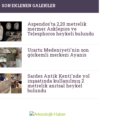
SON EKLENEN GALERILER
Aspendos'ta 2,20 metrelik
mermer Asklepios ve
Telesphoros heykeli bulundu
Urartu Medeniyeti'nin son
görkemli merkezi Ayanis
Sardes Antik Kenti'nde yol
inşaatında kullanılmış 2
metrelik anıtsal heykel
bulundu