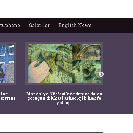
tüphane
Galeriler
English News
İstanbul
ıları
Mandalya Körfezi’nde denize dalan
Pasapo
 sırrını
çocuğun dikkati arkeolojik keşife
yol açtı