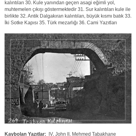
kalıntıları 30. Kule yanından geçen asagi eğimli yol,
muhtemelen çıkışı göstermektedir 31. Sur kalıntıları kule ile
birlikte 32. Antik Dalgakıran kalıntıları, büyük kısmı batık 33.
İki Sotke Kapısı 35. Türk mezarlığı 36. Cami Yazıtları
Kaybolan Yazıtlar:
IV. John II. Mehmed Tabakhane