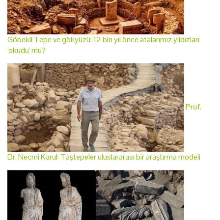
Göbekli Tepe ve gökyüzü: 12 bin yıl önce atalarımız yıldızları
'okudu' mu?
Prof.
Dr. Necmi Karul: Taştepeler uluslararası bir araştırma modeli