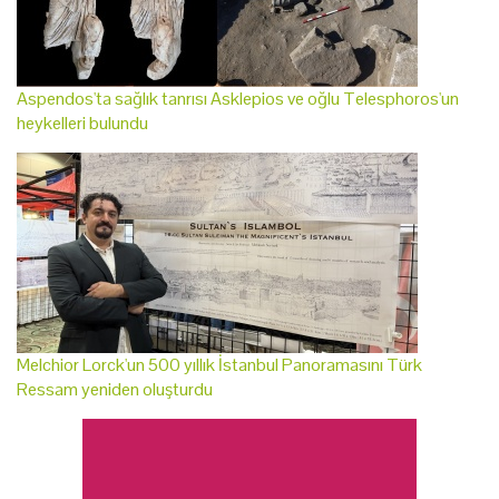
Aspendos'ta sağlık tanrısı Asklepios ve oğlu Telesphoros'un
heykelleri bulundu
Melchior Lorck'un 500 yıllık İstanbul Panoramasını Türk
Ressam yeniden oluşturdu