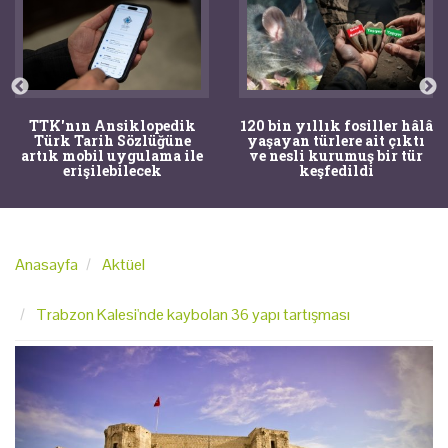
TTK'nın Ansiklopedik
120 bin yıllık fosiller hâlâ
Türk Tarih Sözlüğüne
yaşayan türlere ait çıktı
artık mobil uygulama ile
ve nesli kurumuş bir tür
erişilebilecek
keşfedildi
Anasayfa
Aktüel
Trabzon Kalesi'nde kaybolan 36 yapı tartışması