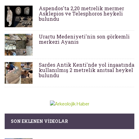
Aspendos'ta 2,20 metrelik mermer
Asklepios ve Telesphoros heykeli
bulundu
Urartu Medeniyeti'nin son görkemli
merkezi Ayanis
Sardes Antik Kenti'nde yol inşaatında
kullanılmış 2 metrelik anıtsal heykel
bulundu
SON EKLENEN VIDEOLAR