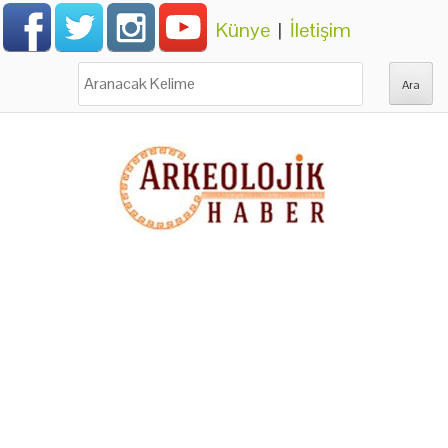
Künye
|
İletişim
Ara: