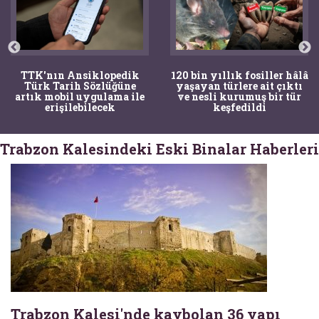
TTK'nın Ansiklopedik
120 bin yıllık fosiller hâlâ
Türk Tarih Sözlüğüne
yaşayan türlere ait çıktı
artık mobil uygulama ile
ve nesli kurumuş bir tür
erişilebilecek
keşfedildi
Trabzon Kalesindeki Eski Binalar Haberleri
Trabzon Kalesi'nde kaybolan 36 yapı