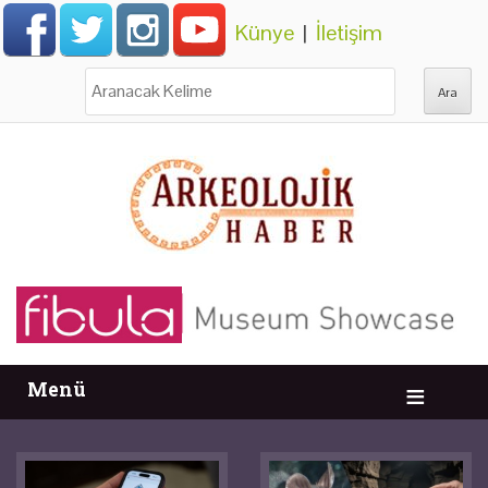
Künye
|
İletişim
Ara:
Menü