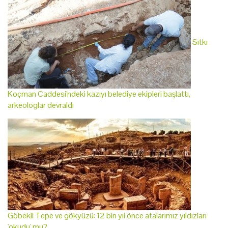
Sıtkı
Koçman Caddesi'ndeki kazıyı belediye ekipleri başlattı,
arkeologlar devraldı
Göbekli Tepe ve gökyüzü: 12 bin yıl önce atalarımız yıldızları
'okudu' mu?